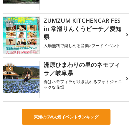
ZUMZUM KITCHENCAR FES
2
in 常滑りんくうビーチ／愛知
県
入場無料で楽しめる音楽×フードイベント
洲原ひまわりの里のネモフィ
3
ラ／岐阜県
春はネモフィラが咲き乱れるフォトジェニ
ックな花畑
東海のGW人気イベントランキング