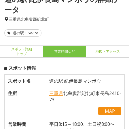
ータ
三重県
北牟婁郡紀北町
道の駅・SA/PA
スポット詳細
営業時間など
地図・アクセス
トップ
スポット情報
スポット名
道の駅 紀伊長島マンボウ
住所
三重県
北牟婁郡紀北町東長島2410-
73
MAP
営業時間
平日8:15～18:00、土日祝8:00〜