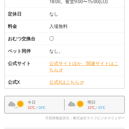
18:00。食堂9:00〜15:00(LO)
定休日
なし
料金
入場無料
おむつ交換台
◯
ペット同伴
なし。
公式サイト
公式サイトほか、関連サイトはこ
ちら
公式X
公式Xはこちら
今日
明日
32℃
／
26℃
32℃
／
25℃
天気情報提供元：株式会社ライフビジネスウェザー