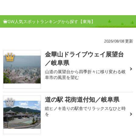
GW人気スポットランキングから探す【東海】
2026/08/08 更新
金華山ドライブウェイ展望台
1
／岐阜県
山道の展望台から四季折々に移り変わる岐
阜市の風景を望む
道の駅 花街道付知／岐阜県
2
総ヒノキ造りの駅舎でリラックスなひと時
を