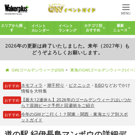
MENU
イベント
イベント
エリアから探
カテゴリ別
最新
カレンダー
ランキング
す
おすすめ
ニュース
2026年の更新は終了いたしました。来年（2027年）も
どうぞよろしくお願いします。
GW(ゴールデンウィーク)2026
東海のGW(ゴールデンウィーク)イ
ネモフィラ
・
潮干狩り
・
ピクニック
・
BBQ
などおでかけ
おすすめ
情報を大特集
【最大12連休も】2026年のゴールデンウィークはいつか
おすすめ
ら？混雑ピーク予想と回避術をご紹介
今年のGWどこ行く！？関東・関西・東海エリア別スポ
おすすめ
ットガイド
道の駅 紀伊長島マンボウの詳細デ