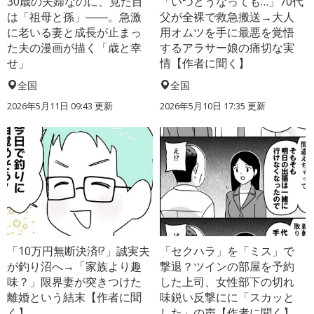
30歳の夫婦なのに、見た目
「いつどうなっても…」70代
は「祖母と孫」――。急激
父が全裸で救急搬送→大人
に老いる妻と成長が止まっ
用オムツを手に最悪を覚悟
た夫の漫画が描く「歳と幸
するアラサー娘の痛切な実
せ」
情【作者に聞く】
全国
全国
2026年5月11日 09:43 更新
2026年5月10日 17:35 更新
「10万円無断決済!?」誠実夫
「セクハラ」を「ミス」で
が釣り沼へ→「家族より趣
撃退？ツインの部屋を予約
味？」限界妻が突きつけた
した上司、女性部下の切れ
離婚という結末【作者に聞
味鋭い反撃にに「スカッと
く】
した」の声【作者に聞く】