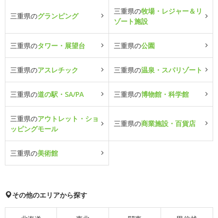
三重県の
牧場・レジャー＆リ
三重県の
グランピング
ゾート施設
三重県の
タワー・展望台
三重県の
公園
三重県の
アスレチック
三重県の
温泉・スパリゾート
三重県の
道の駅・SA/PA
三重県の
博物館・科学館
三重県の
アウトレット・ショ
三重県の
商業施設・百貨店
ッピングモール
三重県の
美術館
その他のエリアから探す