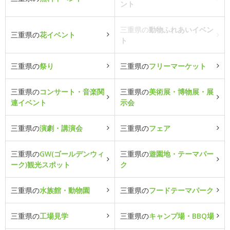
ント
三重県の
動物ふれあいイベン
三重県の
花イベント
ト
三重県の
祭り
三重県の
フリーマーケット
三重県の
コンサート・音楽関
三重県の
美術展・博物展・展
連イベント
示会
三重県の
演劇・講演会
三重県の
フェア
三重県の
GW(ゴールデンウィ
三重県の
遊園地・テーマパー
ーク)観光スポット
ク
三重県の
水族館・動物園
三重県の
フードテーマパーク
三重県の
工場見学
三重県の
キャンプ場・BBQ場