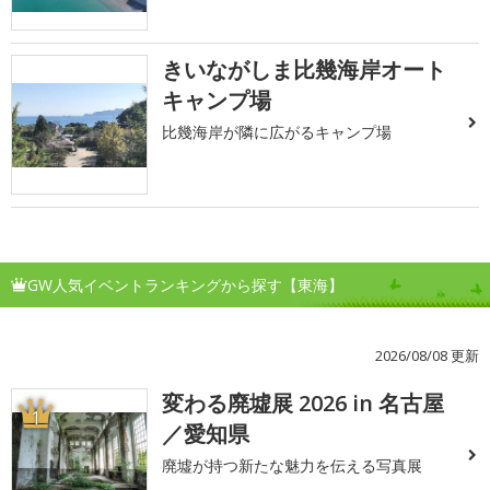
きいながしま比幾海岸オート
キャンプ場
比幾海岸が隣に広がるキャンプ場
GW人気イベントランキングから探す【東海】
2026/08/08 更新
変わる廃墟展 2026 in 名古屋
1
／愛知県
廃墟が持つ新たな魅力を伝える写真展