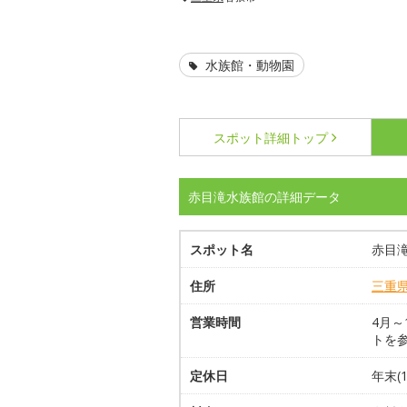
水族館・動物園
スポット詳細
トップ
赤目滝水族館の詳細データ
スポット名
赤目
住所
三重
営業時間
4月～1
トを
定休日
年末(