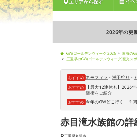
イベ
エリアから探す
2026年の
GW(ゴールデンウィーク)2026
東海のG
三重県のGW(ゴールデンウィーク)観光ス
ネモフィラ
・
潮干狩り
・
おすすめ
【最大12連休も】202
おすすめ
避術をご紹介
今年のGWどこ行く！？
おすすめ
赤目滝水族館の詳
三重県
名張市