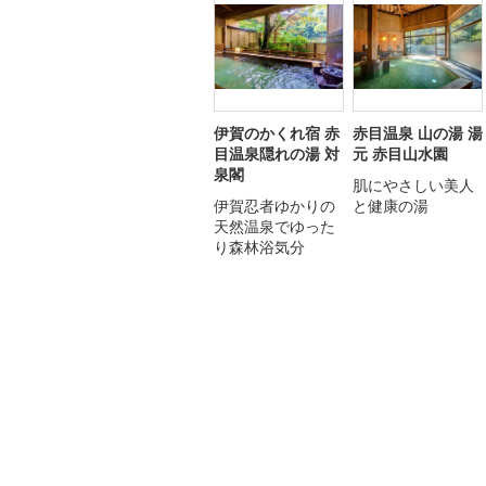
伊賀のかくれ宿 赤
赤目温泉 山の湯 湯
目温泉隠れの湯 対
元 赤目山水園
泉閣
肌にやさしい美人
伊賀忍者ゆかりの
と健康の湯
天然温泉でゆった
り森林浴気分