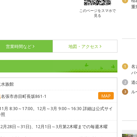
稲
1
重
このページをスマホで
見る
営業時間など
地図・アクセス
名
1
パ
道
2
滝水族館
ル
3
MAP
県
名張市赤目町長坂861-1
1月 8:30～17:00。12月～3月 9:00～16:30 詳細は公式サイ
参照
12月28日～31日)、12月1日～3月第2木曜までの毎週木曜