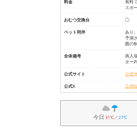
料金
有料 
スポー
おむつ交換台
◯
ペット同伴
あり
予測
囲の
全体備考
再入
ター
公式サイト
公式
公式X
公式
今日
31℃
／
27℃