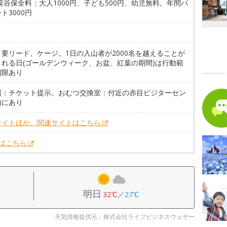
渓谷保全料：大人1000円、子ども500円、幼児無料。年間パ
ト3000円
。要リード、ケージ。1日の入山者が2000名を越えることが
される日(ゴールデンウィーク、お盆、紅葉の期間)は行動範
制限あり
場：チケット提示。おむつ交換室：付近の赤目ビジターセン
内にあり
サイトほか、関連サイトはこちら
Xはこちら
明日
32℃
／
27℃
天気情報提供元：株式会社ライフビジネスウェザー