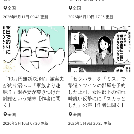
全国
全国
2026年5月11日 09:43 更新
2026年5月10日 17:35 更新
「10万円無断決済!?」誠実夫
「セクハラ」を「ミス」で
が釣り沼へ→「家族より趣
撃退？ツインの部屋を予約
味？」限界妻が突きつけた
した上司、女性部下の切れ
離婚という結末【作者に聞
味鋭い反撃にに「スカッと
く】
した」の声【作者に聞く】
全国
全国
2026年5月10日 07:30 更新
2026年5月9日 20:35 更新