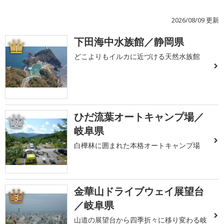
2026/08/09 更新
下田海中水族館／静岡県
1
どこよりもイルカに近づける天然水族館
ひだ流葉オートキャンプ場／
2
岐阜県
白樺林に囲まれた本格オートキャンプ場
金華山ドライブウェイ展望台
3
／岐阜県
山道の展望台から四季折々に移り変わる岐