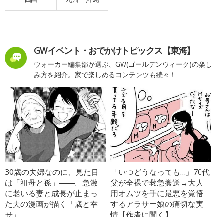
GWイベント・おでかけトピックス【東海】
ウォーカー編集部が選ぶ、GW(ゴールデンウィーク)の楽し
み方を紹介。家で楽しめるコンテンツも続々！
30歳の夫婦なのに、見た目
「いつどうなっても…」70代
は「祖母と孫」――。急激
父が全裸で救急搬送→大人
に老いる妻と成長が止まっ
用オムツを手に最悪を覚悟
た夫の漫画が描く「歳と幸
するアラサー娘の痛切な実
せ」
情【作者に聞く】