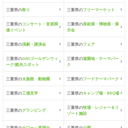
三重県の
祭り
三重県の
フリーマーケット
三重県の
コンサート・音楽関
三重県の
美術展・博物展・展
連イベント
示会
三重県の
演劇・講演会
三重県の
フェア
三重県の
GW(ゴールデンウィ
三重県の
遊園地・テーマパー
ーク)観光スポット
ク
三重県の
水族館・動物園
三重県の
フードテーマパーク
三重県の
工場見学
三重県の
キャンプ場・BBQ場
三重県の
牧場・レジャー＆リ
三重県の
グランピング
ゾート施設
三重県の
タワー・展望台
三重県の
公園