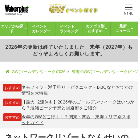
MENU
イベント
イベント
エリアから探
カテゴリ別
最新
カレンダー
ランキング
す
おすすめ
ニュース
2026年の更新は終了いたしました。来年（2027年）も
どうぞよろしくお願いします。
GW(ゴールデンウィーク)2026
東海のGW(ゴールデンウィーク)イ
ネモフィラ
・
潮干狩り
・
ピクニック
・
BBQ
などおでかけ
おすすめ
情報を大特集
【最大12連休も】2026年のゴールデンウィークはいつか
おすすめ
ら？混雑ピーク予想と回避術をご紹介
今年のGWどこ行く！？関東・関西・東海エリア別スポ
おすすめ
ットガイド
ネットワークリゾートなんせいの