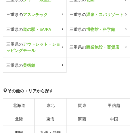
三重県の
アスレチック
三重県の
温泉・スパリゾート
三重県の
道の駅・SA/PA
三重県の
博物館・科学館
三重県の
アウトレット・ショ
三重県の
商業施設・百貨店
ッピングモール
三重県の
美術館
その他のエリアから探す
北海道
東北
関東
甲信越
北陸
東海
関西
中国
四国
九州・沖縄