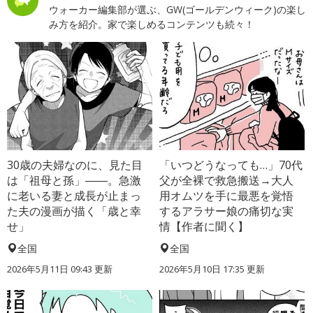
ウォーカー編集部が選ぶ、GW(ゴールデンウィーク)の楽し
み方を紹介。家で楽しめるコンテンツも続々！
30歳の夫婦なのに、見た目
「いつどうなっても…」70代
は「祖母と孫」――。急激
父が全裸で救急搬送→大人
に老いる妻と成長が止まっ
用オムツを手に最悪を覚悟
た夫の漫画が描く「歳と幸
するアラサー娘の痛切な実
せ」
情【作者に聞く】
全国
全国
2026年5月11日 09:43 更新
2026年5月10日 17:35 更新