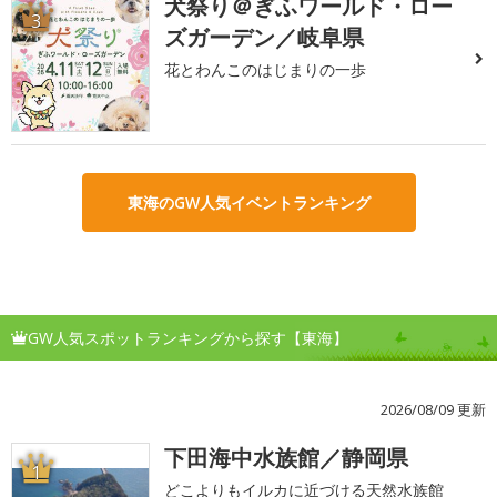
犬祭り＠ぎふワールド・ロー
3
ズガーデン／岐阜県
花とわんこのはじまりの一歩
東海のGW人気イベントランキング
GW人気スポットランキングから探す【東海】
2026/08/09 更新
下田海中水族館／静岡県
1
どこよりもイルカに近づける天然水族館