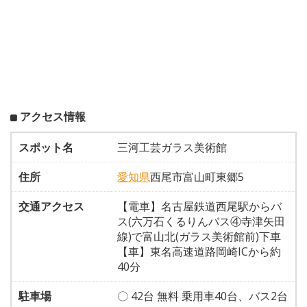
アクセス情報
スポット名
三河工芸ガラス美術館
住所
愛知県
西尾市富山町東郷5
交通アクセス
【電車】名古屋鉄道西尾駅からバ
ス(六万石くるりんバス④寺津矢田
線)で富山北(ガラス美術館前)下車
【車】東名高速道路岡崎ICから約
40分
駐車場
〇 42台 無料 乗用車40台、バス2台