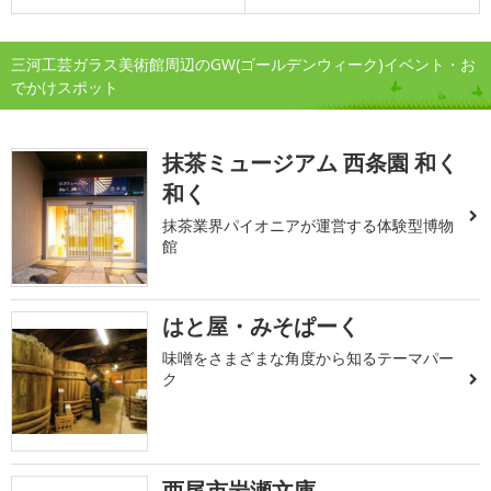
三河工芸ガラス美術館周辺のGW(ゴールデンウィーク)イベント・お
でかけスポット
抹茶ミュージアム 西条園 和く
和く
抹茶業界パイオニアが運営する体験型博物
館
はと屋・みそぱーく
味噌をさまざまな角度から知るテーマパー
ク
西尾市岩瀬文庫