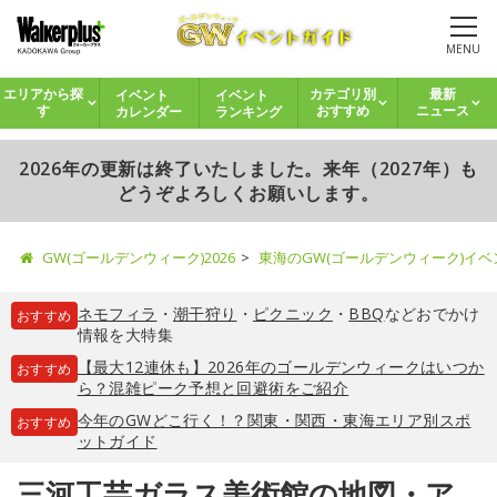
MENU
イベント
イベント
エリアから探
カテゴリ別
最新
カレンダー
ランキング
す
おすすめ
ニュース
2026年の更新は終了いたしました。来年（2027年）も
どうぞよろしくお願いします。
GW(ゴールデンウィーク)2026
東海のGW(ゴールデンウィーク)イ
ネモフィラ
・
潮干狩り
・
ピクニック
・
BBQ
などおでかけ
おすすめ
情報を大特集
【最大12連休も】2026年のゴールデンウィークはいつか
おすすめ
ら？混雑ピーク予想と回避術をご紹介
今年のGWどこ行く！？関東・関西・東海エリア別スポ
おすすめ
ットガイド
三河工芸ガラス美術館の地図・ア