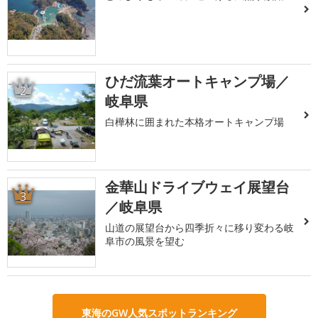
ひだ流葉オートキャンプ場／
2
岐阜県
白樺林に囲まれた本格オートキャンプ場
金華山ドライブウェイ展望台
3
／岐阜県
山道の展望台から四季折々に移り変わる岐
阜市の風景を望む
東海のGW人気スポットランキング