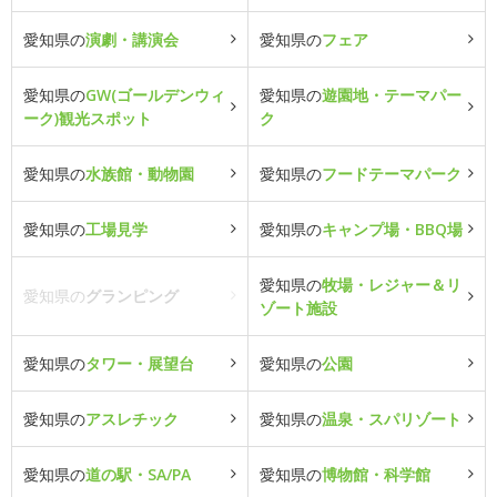
愛知県の
演劇・講演会
愛知県の
フェア
愛知県の
GW(ゴールデンウィ
愛知県の
遊園地・テーマパー
ーク)観光スポット
ク
愛知県の
水族館・動物園
愛知県の
フードテーマパーク
愛知県の
工場見学
愛知県の
キャンプ場・BBQ場
愛知県の
牧場・レジャー＆リ
愛知県の
グランピング
ゾート施設
愛知県の
タワー・展望台
愛知県の
公園
愛知県の
アスレチック
愛知県の
温泉・スパリゾート
愛知県の
道の駅・SA/PA
愛知県の
博物館・科学館