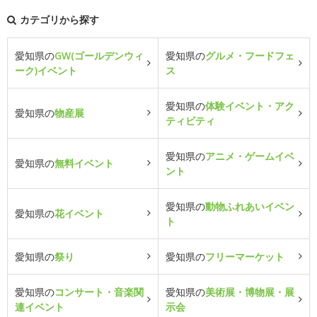
カテゴリから探す
愛知県の
GW(ゴールデンウィ
愛知県の
グルメ・フードフェ
ーク)イベント
ス
愛知県の
体験イベント・アク
愛知県の
物産展
ティビティ
愛知県の
アニメ・ゲームイベ
愛知県の
無料イベント
ント
愛知県の
動物ふれあいイベン
愛知県の
花イベント
ト
愛知県の
祭り
愛知県の
フリーマーケット
愛知県の
コンサート・音楽関
愛知県の
美術展・博物展・展
連イベント
示会