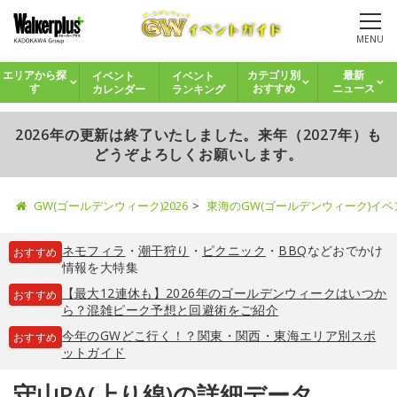
MENU
イベント
イベント
エリアから探
カテゴリ別
最新
カレンダー
ランキング
す
おすすめ
ニュース
2026年の更新は終了いたしました。来年（2027年）も
どうぞよろしくお願いします。
GW(ゴールデンウィーク)2026
東海のGW(ゴールデンウィーク)イ
ネモフィラ
・
潮干狩り
・
ピクニック
・
BBQ
などおでかけ
おすすめ
情報を大特集
【最大12連休も】2026年のゴールデンウィークはいつか
おすすめ
ら？混雑ピーク予想と回避術をご紹介
今年のGWどこ行く！？関東・関西・東海エリア別スポ
おすすめ
ットガイド
守山PA(上り線)の詳細データ