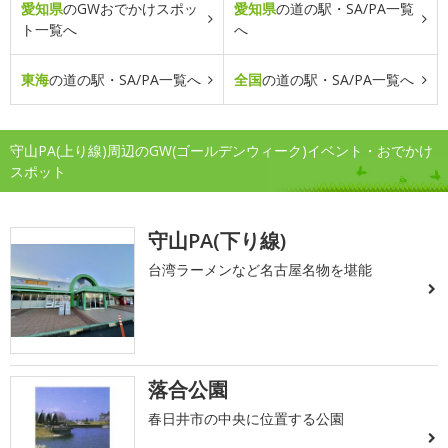
愛知県
のGWおでかけスポッ
愛知県
の道の駅・SA/PA一覧
ト一覧へ
へ
東海
の道の駅・SA/PA一覧へ
全国
の道の駅・SA/PA一覧へ
守山PA(上り線)周辺のGW(ゴールデンウィーク)イベント・おでかけ
スポット
守山PA(下り線)
台湾ラーメンなど名古屋名物を堪能
落合公園
春日井市の中央に位置する公園