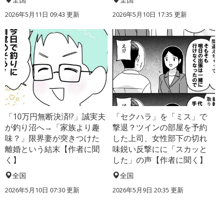
2026年5月11日 09:43 更新
2026年5月10日 17:35 更新
「10万円無断決済!?」誠実夫
「セクハラ」を「ミス」で
が釣り沼へ→「家族より趣
撃退？ツインの部屋を予約
味？」限界妻が突きつけた
した上司、女性部下の切れ
離婚という結末【作者に聞
味鋭い反撃にに「スカッと
く】
した」の声【作者に聞く】
全国
全国
2026年5月10日 07:30 更新
2026年5月9日 20:35 更新