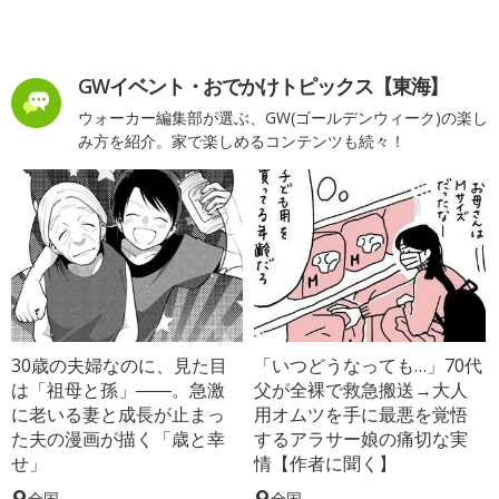
GWイベント・おでかけトピックス【東海】
ウォーカー編集部が選ぶ、GW(ゴールデンウィーク)の楽し
み方を紹介。家で楽しめるコンテンツも続々！
30歳の夫婦なのに、見た目
「いつどうなっても…」70代
は「祖母と孫」――。急激
父が全裸で救急搬送→大人
に老いる妻と成長が止まっ
用オムツを手に最悪を覚悟
た夫の漫画が描く「歳と幸
するアラサー娘の痛切な実
せ」
情【作者に聞く】
全国
全国