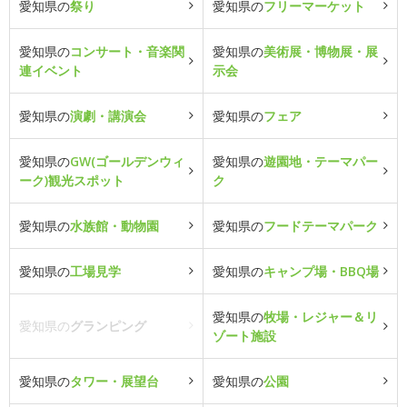
愛知県の
祭り
愛知県の
フリーマーケット
愛知県の
コンサート・音楽関
愛知県の
美術展・博物展・展
連イベント
示会
愛知県の
演劇・講演会
愛知県の
フェア
愛知県の
GW(ゴールデンウィ
愛知県の
遊園地・テーマパー
ーク)観光スポット
ク
愛知県の
水族館・動物園
愛知県の
フードテーマパーク
愛知県の
工場見学
愛知県の
キャンプ場・BBQ場
愛知県の
牧場・レジャー＆リ
愛知県の
グランピング
ゾート施設
愛知県の
タワー・展望台
愛知県の
公園