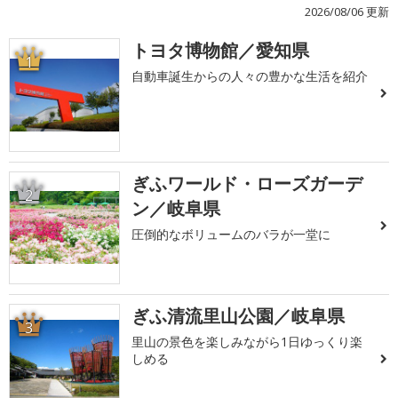
2026/08/06 更新
トヨタ博物館／愛知県
1
自動車誕生からの人々の豊かな生活を紹介
ぎふワールド・ローズガーデ
2
ン／岐阜県
圧倒的なボリュームのバラが一堂に
ぎふ清流里山公園／岐阜県
3
里山の景色を楽しみながら1日ゆっくり楽
しめる