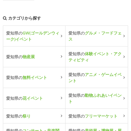
カテゴリから探す
愛知県の
GW(ゴールデンウィ
愛知県の
グルメ・フードフェ
ーク)イベント
ス
愛知県の
体験イベント・アク
愛知県の
物産展
ティビティ
愛知県の
アニメ・ゲームイベ
愛知県の
無料イベント
ント
愛知県の
動物ふれあいイベン
愛知県の
花イベント
ト
愛知県の
祭り
愛知県の
フリーマーケット
愛知県の
コンサート・音楽関
愛知県の
美術展・博物展・展