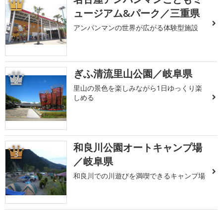
1
ュージアム&パーク／三重県
アンパンマンの世界が広がる体験型施設
ぎふ清流里山公園／岐阜県
2
里山の景色を楽しみながら1日ゆっくり楽
しめる
和良川公園オートキャンプ場
3
／岐阜県
和良川での川遊びを満喫できるキャンプ場