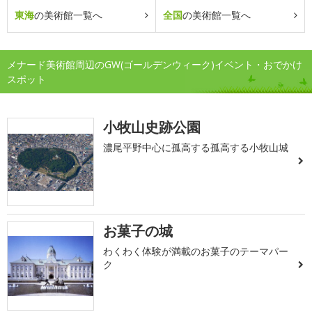
東海
の美術館一覧へ
全国
の美術館一覧へ
メナード美術館周辺のGW(ゴールデンウィーク)イベント・おでかけ
スポット
小牧山史跡公園
濃尾平野中心に孤高する孤高する小牧山城
お菓子の城
わくわく体験が満載のお菓子のテーマパー
ク