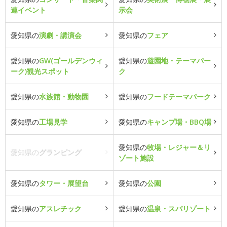
連イベント
示会
愛知県の
演劇・講演会
愛知県の
フェア
愛知県の
GW(ゴールデンウィ
愛知県の
遊園地・テーマパー
ーク)観光スポット
ク
愛知県の
水族館・動物園
愛知県の
フードテーマパーク
愛知県の
工場見学
愛知県の
キャンプ場・BBQ場
愛知県の
牧場・レジャー＆リ
愛知県の
グランピング
ゾート施設
愛知県の
タワー・展望台
愛知県の
公園
愛知県の
アスレチック
愛知県の
温泉・スパリゾート