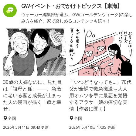
GWイベント・おでかけトピックス【東海】
ウォーカー編集部が選ぶ、GW(ゴールデンウィーク)の楽し
み方を紹介。家で楽しめるコンテンツも続々！
30歳の夫婦なのに、見た目
「いつどうなっても…」70代
は「祖母と孫」――。急激
父が全裸で救急搬送→大人
に老いる妻と成長が止まっ
用オムツを手に最悪を覚悟
た夫の漫画が描く「歳と幸
するアラサー娘の痛切な実
せ」
情【作者に聞く】
全国
全国
2026年5月11日 09:43 更新
2026年5月10日 17:35 更新