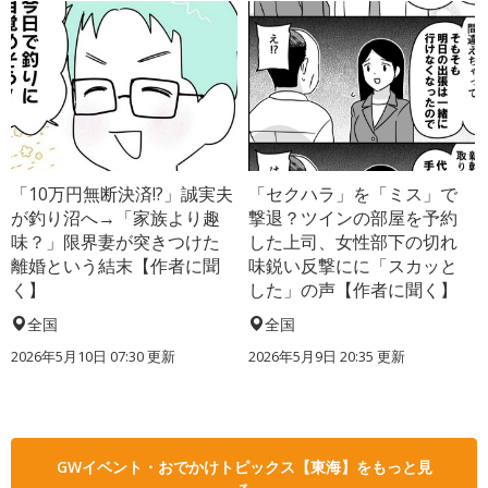
「10万円無断決済!?」誠実夫
「セクハラ」を「ミス」で
が釣り沼へ→「家族より趣
撃退？ツインの部屋を予約
味？」限界妻が突きつけた
した上司、女性部下の切れ
離婚という結末【作者に聞
味鋭い反撃にに「スカッと
く】
した」の声【作者に聞く】
全国
全国
2026年5月10日 07:30 更新
2026年5月9日 20:35 更新
GWイベント・おでかけトピックス【東海】をもっと見