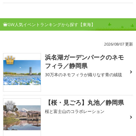
GW人気イベントランキングから探す【東海】
2026/08/07 更新
浜名湖ガーデンパークのネモ
1
フィラ／静岡県
30万本のネモフィラが織りなす青の絨毯
【桜・見ごろ】丸池／静岡県
2
桜と富士山のコラボレーション