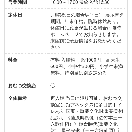
営業時間
10:00～17:00 最終入館16:30
定休日
月曜(祝日の場合翌平日)。展示替え
期間。年末年始。臨時休館あり。
休館日に変更が生じる場合は随時
ホームページでお知らせします。
来館前に最新情報をお確かめくだ
さい
料金
有料 入館料 一般1000円、高大生
600円、小中生300円、小学生未満
無料。特別展は別途定める
おむつ交換台
◯
全体備考
再入場:当日に限り可能。おむつ交
換室:別館アネックスに多目的トイ
レあり 国宝・重要文化財:重要美術
品あり 《藤原興風像（佐竹本三十
六歌仙切）》鎌倉時代(重要文化
財)、尾形光琳《三十六歌仙図》江