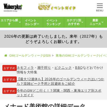
MENU
イベント
イベント
エリアから探
カテゴリ別
最新
カレンダー
ランキング
す
おすすめ
ニュース
2026年の更新は終了いたしました。来年（2027年）も
どうぞよろしくお願いします。
GW(ゴールデンウィーク)2026
東海のGW(ゴールデンウィーク)イ
ネモフィラ
・
潮干狩り
・
ピクニック
・
BBQ
などおでかけ
おすすめ
情報を大特集
【最大12連休も】2026年のゴールデンウィークはいつか
おすすめ
ら？混雑ピーク予想と回避術をご紹介
今年のGWどこ行く！？関東・関西・東海エリア別スポ
おすすめ
ットガイド
メナード美術館の詳細データ