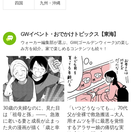
四国
九州・沖縄
GWイベント・おでかけトピックス【東海】
ウォーカー編集部が選ぶ、GW(ゴールデンウィーク)の楽し
み方を紹介。家で楽しめるコンテンツも続々！
30歳の夫婦なのに、見た目
「いつどうなっても…」70代
は「祖母と孫」――。急激
父が全裸で救急搬送→大人
に老いる妻と成長が止まっ
用オムツを手に最悪を覚悟
た夫の漫画が描く「歳と幸
するアラサー娘の痛切な実