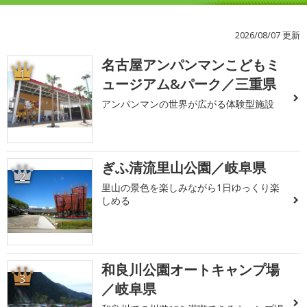
2026/08/07 更新
名古屋アンパンマンこどもミ
1
ュージアム&パーク／三重県
アンパンマンの世界が広がる体験型施設
ぎふ清流里山公園／岐阜県
2
里山の景色を楽しみながら1日ゆっくり楽
しめる
和良川公園オートキャンプ場
3
／岐阜県