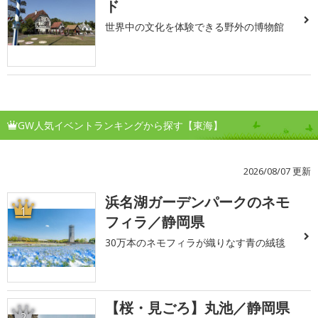
ド
世界中の文化を体験できる野外の博物館
GW人気イベントランキングから探す【東海】
2026/08/07 更新
浜名湖ガーデンパークのネモ
1
フィラ／静岡県
30万本のネモフィラが織りなす青の絨毯
【桜・見ごろ】丸池／静岡県
2