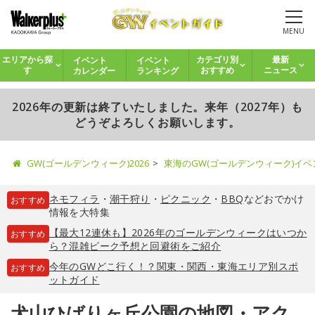
MENU
イベント
イベント
エリアから探
カテゴリ別
最新
カレンダー
ランキング
す
おすすめ
ニュース
2026年の更新は終了いたしました。来年（2027年）も
どうぞよろしくお願いします。
GW(ゴールデンウィーク)2026
東海のGW(ゴールデンウィーク)イ
ネモフィラ
・
潮干狩り
・
ピクニック
・
BBQ
などおでかけ
おすすめ
情報を大特集
【最大12連休も】2026年のゴールデンウィークはいつか
おすすめ
ら？混雑ピーク予想と回避術をご紹介
今年のGWどこ行く！？関東・関西・東海エリア別スポ
おすすめ
ットガイド
犬山ひばりヶ丘公園の地図・アク