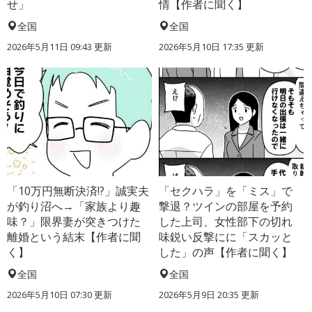
せ」
情【作者に聞く】
全国
全国
2026年5月11日 09:43 更新
2026年5月10日 17:35 更新
「10万円無断決済!?」誠実夫
「セクハラ」を「ミス」で
が釣り沼へ→「家族より趣
撃退？ツインの部屋を予約
味？」限界妻が突きつけた
した上司、女性部下の切れ
離婚という結末【作者に聞
味鋭い反撃にに「スカッと
く】
した」の声【作者に聞く】
全国
全国
2026年5月10日 07:30 更新
2026年5月9日 20:35 更新