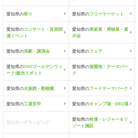
愛知県の
祭り
愛知県の
フリーマーケット
愛知県の
コンサート・音楽関
愛知県の
美術展・博物展・展
連イベント
示会
愛知県の
演劇・講演会
愛知県の
フェア
愛知県の
GW(ゴールデンウィ
愛知県の
遊園地・テーマパー
ーク)観光スポット
ク
愛知県の
水族館・動物園
愛知県の
フードテーマパーク
愛知県の
工場見学
愛知県の
キャンプ場・BBQ場
愛知県の
牧場・レジャー＆リ
愛知県の
グランピング
ゾート施設