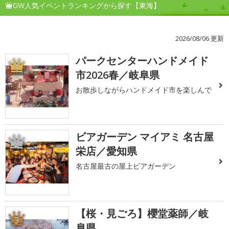
GW人気イベントランキングから探す【東海】
2026/08/06 更新
パークセンターハンドメイド
1
市2026春／岐阜県
お散歩しながらハンドメイド市を楽しんで
ビアガーデン マイアミ 名古屋
2
栄店／愛知県
名古屋最古の屋上ビアガーデン
【桜・見ごろ】櫻堂薬師／岐
3
阜県