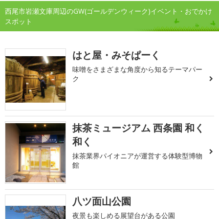
西尾市岩瀬文庫周辺のGW(ゴールデンウィーク)イベント・おでかけ
スポット
はと屋・みそぱーく
味噌をさまざまな角度から知るテーマパー
ク
抹茶ミュージアム 西条園 和く
和く
抹茶業界パイオニアが運営する体験型博物
館
八ツ面山公園
夜景も楽しめる展望台がある公園