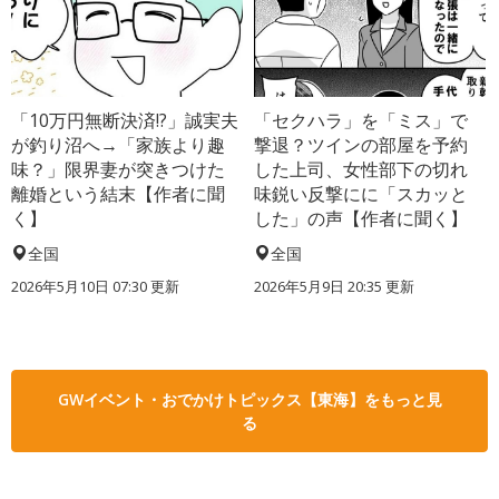
「10万円無断決済!?」誠実夫
「セクハラ」を「ミス」で
が釣り沼へ→「家族より趣
撃退？ツインの部屋を予約
味？」限界妻が突きつけた
した上司、女性部下の切れ
離婚という結末【作者に聞
味鋭い反撃にに「スカッと
く】
した」の声【作者に聞く】
全国
全国
2026年5月10日 07:30 更新
2026年5月9日 20:35 更新
GWイベント・おでかけトピックス【東海】をもっと見
る