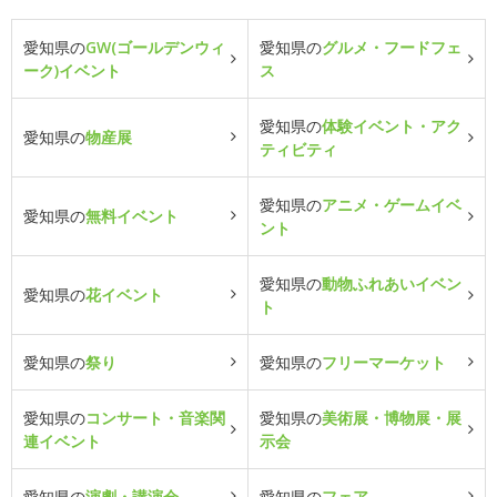
愛知県の
GW(ゴールデンウィ
愛知県の
グルメ・フードフェ
ーク)イベント
ス
愛知県の
体験イベント・アク
愛知県の
物産展
ティビティ
愛知県の
アニメ・ゲームイベ
愛知県の
無料イベント
ント
愛知県の
動物ふれあいイベン
愛知県の
花イベント
ト
愛知県の
祭り
愛知県の
フリーマーケット
愛知県の
コンサート・音楽関
愛知県の
美術展・博物展・展
連イベント
示会
愛知県の
演劇・講演会
愛知県の
フェア