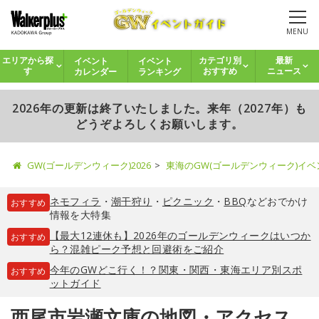
MENU
イベント
イベント
エリアから探
カテゴリ別
最新
カレンダー
ランキング
す
おすすめ
ニュース
2026年の更新は終了いたしました。来年（2027年）も
どうぞよろしくお願いします。
GW(ゴールデンウィーク)2026
東海のGW(ゴールデンウィーク)イ
ネモフィラ
・
潮干狩り
・
ピクニック
・
BBQ
などおでかけ
おすすめ
情報を大特集
【最大12連休も】2026年のゴールデンウィークはいつか
おすすめ
ら？混雑ピーク予想と回避術をご紹介
今年のGWどこ行く！？関東・関西・東海エリア別スポ
おすすめ
ットガイド
西尾市岩瀬文庫の地図・アクセス