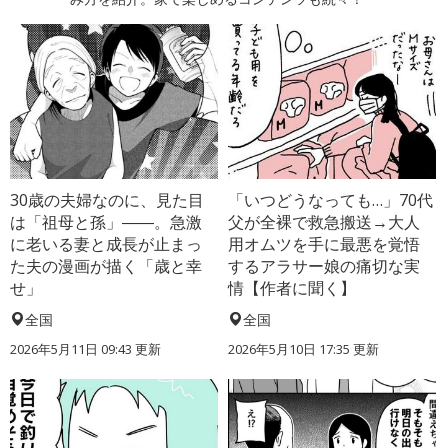
30歳の夫婦なのに、見た目
「いつどうなっても…」70代
は「祖母と孫」――。急激
父が全裸で救急搬送→大人
に老いる妻と成長が止まっ
用オムツを手に最悪を覚悟
た夫の漫画が描く「歳と幸
するアラサー娘の痛切な実
せ」
情【作者に聞く】
全国
全国
2026年5月11日 09:43 更新
2026年5月10日 17:35 更新