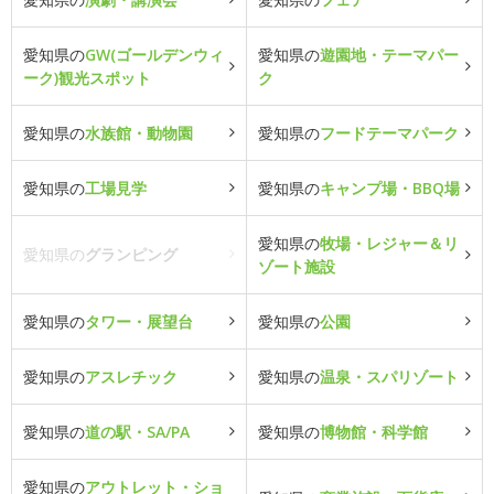
愛知県の
GW(ゴールデンウィ
愛知県の
遊園地・テーマパー
ーク)観光スポット
ク
愛知県の
水族館・動物園
愛知県の
フードテーマパーク
愛知県の
工場見学
愛知県の
キャンプ場・BBQ場
愛知県の
牧場・レジャー＆リ
愛知県の
グランピング
ゾート施設
愛知県の
タワー・展望台
愛知県の
公園
愛知県の
アスレチック
愛知県の
温泉・スパリゾート
愛知県の
道の駅・SA/PA
愛知県の
博物館・科学館
愛知県の
アウトレット・ショ