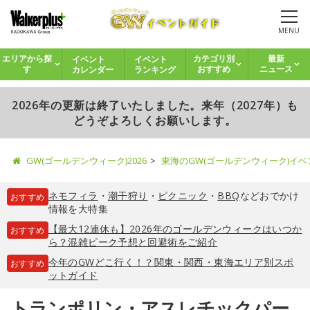
MENU
イベント
イベント
エリアから探
カテゴリ別
最新
カレンダー
ランキング
す
おすすめ
ニュース
2026年の更新は終了いたしました。来年（2027年）も
どうぞよろしくお願いします。
GW(ゴールデンウィーク)2026
東海のGW(ゴールデンウィーク)イ
ネモフィラ
・
潮干狩り
・
ピクニック
・
BBQ
などおでかけ
おすすめ
情報を大特集
【最大12連休も】2026年のゴールデンウィークはいつか
おすすめ
ら？混雑ピーク予想と回避術をご紹介
今年のGWどこ行く！？関東・関西・東海エリア別スポ
おすすめ
ットガイド
トランポリン・アスレチックパー