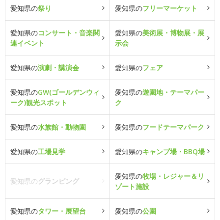
愛知県の
祭り
愛知県の
フリーマーケット
愛知県の
コンサート・音楽関
愛知県の
美術展・博物展・展
連イベント
示会
愛知県の
演劇・講演会
愛知県の
フェア
愛知県の
GW(ゴールデンウィ
愛知県の
遊園地・テーマパー
ーク)観光スポット
ク
愛知県の
水族館・動物園
愛知県の
フードテーマパーク
愛知県の
工場見学
愛知県の
キャンプ場・BBQ場
愛知県の
牧場・レジャー＆リ
愛知県の
グランピング
ゾート施設
愛知県の
タワー・展望台
愛知県の
公園