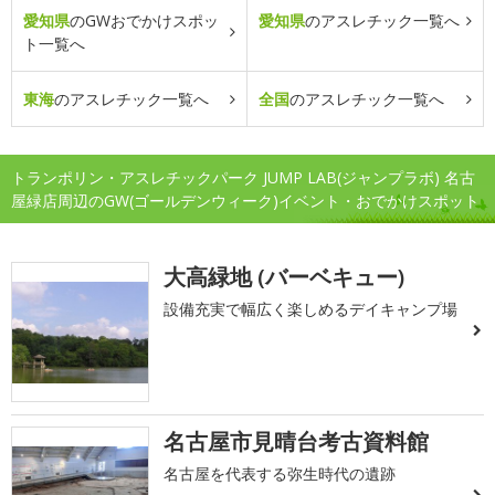
愛知県
のGWおでかけスポッ
愛知県
のアスレチック一覧へ
ト一覧へ
東海
のアスレチック一覧へ
全国
のアスレチック一覧へ
トランポリン・アスレチックパーク JUMP LAB(ジャンプラボ) 名古
屋緑店周辺のGW(ゴールデンウィーク)イベント・おでかけスポット
大高緑地 (バーベキュー)
設備充実で幅広く楽しめるデイキャンプ場
名古屋市見晴台考古資料館
名古屋を代表する弥生時代の遺跡