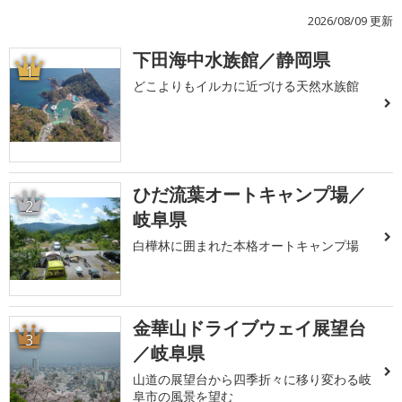
2026/08/09 更新
下田海中水族館／静岡県
1
どこよりもイルカに近づける天然水族館
ひだ流葉オートキャンプ場／
2
岐阜県
白樺林に囲まれた本格オートキャンプ場
金華山ドライブウェイ展望台
3
／岐阜県
山道の展望台から四季折々に移り変わる岐
阜市の風景を望む