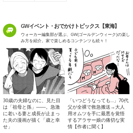
GWイベント・おでかけトピックス【東海】
ウォーカー編集部が選ぶ、GW(ゴールデンウィーク)の楽し
み方を紹介。家で楽しめるコンテンツも続々！
30歳の夫婦なのに、見た目
「いつどうなっても…」70代
は「祖母と孫」――。急激
父が全裸で救急搬送→大人
に老いる妻と成長が止まっ
用オムツを手に最悪を覚悟
た夫の漫画が描く「歳と幸
するアラサー娘の痛切な実
せ」
情【作者に聞く】