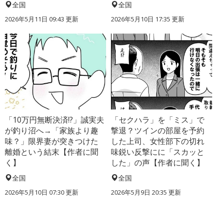
全国
全国
2026年5月11日 09:43 更新
2026年5月10日 17:35 更新
「10万円無断決済!?」誠実夫
「セクハラ」を「ミス」で
が釣り沼へ→「家族より趣
撃退？ツインの部屋を予約
味？」限界妻が突きつけた
した上司、女性部下の切れ
離婚という結末【作者に聞
味鋭い反撃にに「スカッと
く】
した」の声【作者に聞く】
全国
全国
2026年5月10日 07:30 更新
2026年5月9日 20:35 更新