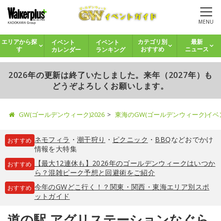
MENU
イベント
イベント
エリアから探
カテゴリ別
最新
カレンダー
ランキング
す
おすすめ
ニュース
2026年の更新は終了いたしました。来年（2027年）も
どうぞよろしくお願いします。
GW(ゴールデンウィーク)2026
東海のGW(ゴールデンウィーク)イ
ネモフィラ
・
潮干狩り
・
ピクニック
・
BBQ
などおでかけ
おすすめ
情報を大特集
【最大12連休も】2026年のゴールデンウィークはいつか
おすすめ
ら？混雑ピーク予想と回避術をご紹介
今年のGWどこ行く！？関東・関西・東海エリア別スポ
おすすめ
ットガイド
道の駅 アグリステーションなぐら