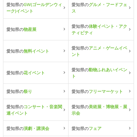
愛知県の
GW(ゴールデンウィ
愛知県の
グルメ・フードフェ
ーク)イベント
ス
愛知県の
体験イベント・アク
愛知県の
物産展
ティビティ
愛知県の
アニメ・ゲームイベ
愛知県の
無料イベント
ント
愛知県の
動物ふれあいイベン
愛知県の
花イベント
ト
愛知県の
祭り
愛知県の
フリーマーケット
愛知県の
コンサート・音楽関
愛知県の
美術展・博物展・展
連イベント
示会
愛知県の
演劇・講演会
愛知県の
フェア