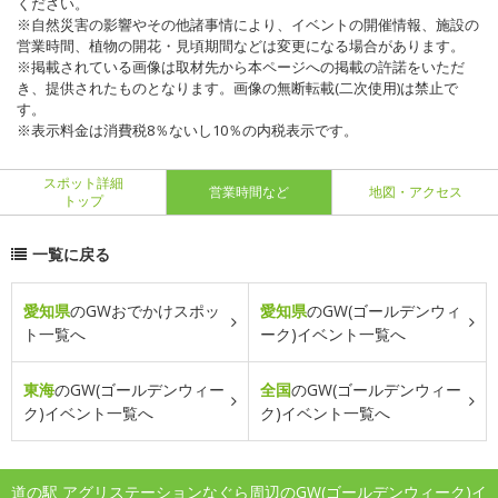
ください。
※自然災害の影響やその他諸事情により、イベントの開催情報、施設の
営業時間、植物の開花・見頃期間などは変更になる場合があります。
※掲載されている画像は取材先から本ページへの掲載の許諾をいただ
き、提供されたものとなります。画像の無断転載(二次使用)は禁止で
す。
※表示料金は消費税8％ないし10％の内税表示です。
スポット詳細
営業時間など
地図・アクセス
トップ
一覧に戻る
愛知県
のGWおでかけスポッ
愛知県
のGW(ゴールデンウィ
ト一覧へ
ーク)イベント一覧へ
東海
のGW(ゴールデンウィー
全国
のGW(ゴールデンウィー
ク)イベント一覧へ
ク)イベント一覧へ
道の駅 アグリステーションなぐら周辺のGW(ゴールデンウィーク)イ