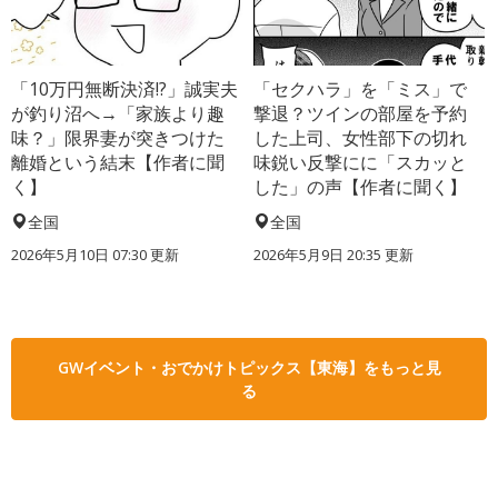
「10万円無断決済!?」誠実夫
「セクハラ」を「ミス」で
が釣り沼へ→「家族より趣
撃退？ツインの部屋を予約
味？」限界妻が突きつけた
した上司、女性部下の切れ
離婚という結末【作者に聞
味鋭い反撃にに「スカッと
く】
した」の声【作者に聞く】
全国
全国
2026年5月10日 07:30 更新
2026年5月9日 20:35 更新
GWイベント・おでかけトピックス【東海】をもっと見
る