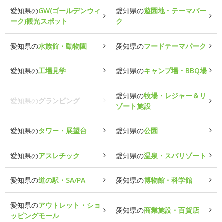
愛知県の
GW(ゴールデンウィ
愛知県の
遊園地・テーマパー
ーク)観光スポット
ク
愛知県の
水族館・動物園
愛知県の
フードテーマパーク
愛知県の
工場見学
愛知県の
キャンプ場・BBQ場
愛知県の
牧場・レジャー＆リ
愛知県の
グランピング
ゾート施設
愛知県の
タワー・展望台
愛知県の
公園
愛知県の
アスレチック
愛知県の
温泉・スパリゾート
愛知県の
道の駅・SA/PA
愛知県の
博物館・科学館
愛知県の
アウトレット・ショ
愛知県の
商業施設・百貨店
ッピングモール