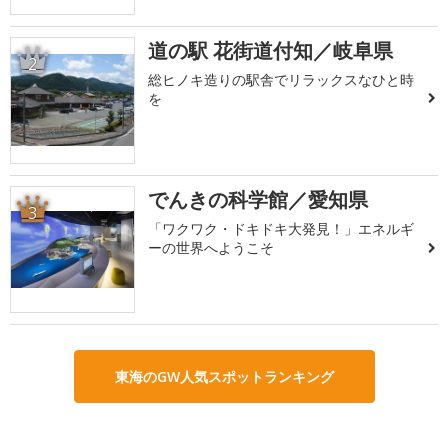
道の駅 花街道付知／岐阜県
2
総ヒノキ造りの駅舎でリラックスなひと時
を
でんきの科学館／愛知県
3
「ワクワク・ドキドキ大発見！」エネルギ
ーの世界へようこそ
東海のGW人気スポットランキング