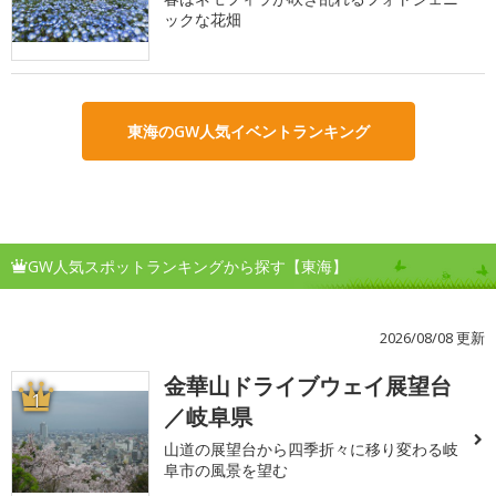
ックな花畑
東海のGW人気イベントランキング
GW人気スポットランキングから探す【東海】
2026/08/08 更新
金華山ドライブウェイ展望台
1
／岐阜県
山道の展望台から四季折々に移り変わる岐
阜市の風景を望む