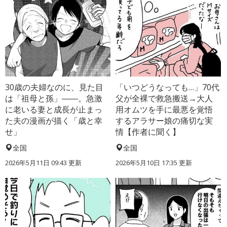
30歳の夫婦なのに、見た目
「いつどうなっても…」70代
は「祖母と孫」――。急激
父が全裸で救急搬送→大人
に老いる妻と成長が止まっ
用オムツを手に最悪を覚悟
た夫の漫画が描く「歳と幸
するアラサー娘の痛切な実
せ」
情【作者に聞く】
全国
全国
2026年5月11日 09:43 更新
2026年5月10日 17:35 更新