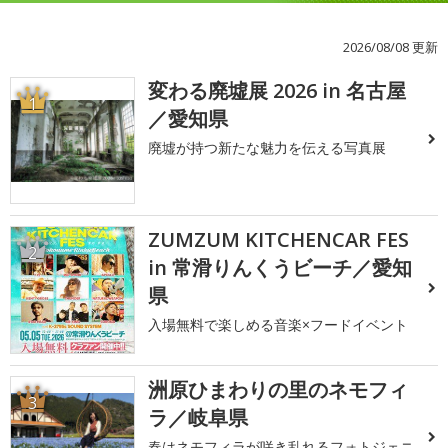
2026/08/08 更新
変わる廃墟展 2026 in 名古屋
1
／愛知県
廃墟が持つ新たな魅力を伝える写真展
ZUMZUM KITCHENCAR FES
2
in 常滑りんくうビーチ／愛知
県
入場無料で楽しめる音楽×フードイベント
洲原ひまわりの里のネモフィ
3
ラ／岐阜県
春はネモフィラが咲き乱れるフォトジェニ