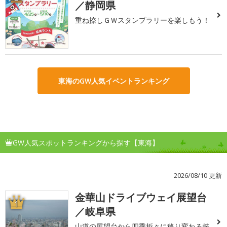
／静岡県
重ね捺しＧＷスタンプラリーを楽しもう！
東海のGW人気イベントランキング
GW人気スポットランキングから探す【東海】
2026/08/10 更新
金華山ドライブウェイ展望台
1
／岐阜県
山道の展望台から四季折々に移り変わる岐