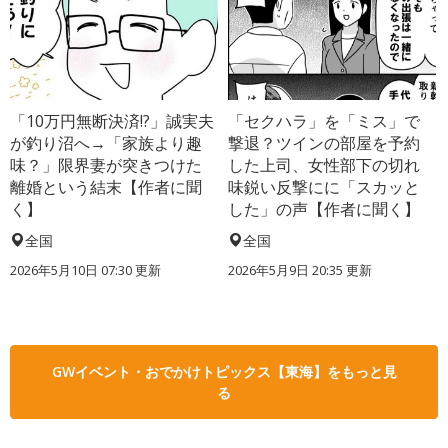
「10万円無断決済!?」誠実夫
「セクハラ」を「ミス」で
が釣り沼へ→「家族より趣
撃退？ツインの部屋を予約
味？」限界妻が突きつけた
した上司、女性部下の切れ
離婚という結末【作者に聞
味鋭い反撃にに「スカッと
く】
した」の声【作者に聞く】
全国
全国
2026年5月10日 07:30 更新
2026年5月9日 20:35 更新
GWイベント・おでかけトピックス【東海】をもっと見
る