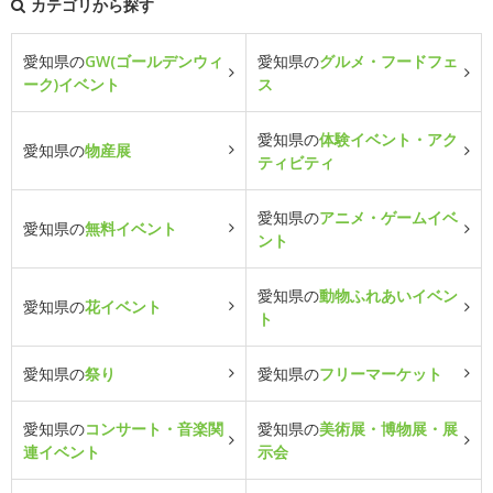
カテゴリから探す
愛知県の
GW(ゴールデンウィ
愛知県の
グルメ・フードフェ
ーク)イベント
ス
愛知県の
体験イベント・アク
愛知県の
物産展
ティビティ
愛知県の
アニメ・ゲームイベ
愛知県の
無料イベント
ント
愛知県の
動物ふれあいイベン
愛知県の
花イベント
ト
愛知県の
祭り
愛知県の
フリーマーケット
愛知県の
コンサート・音楽関
愛知県の
美術展・博物展・展
連イベント
示会