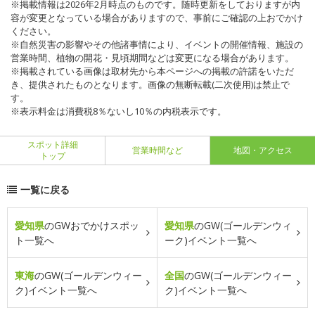
※掲載情報は2026年2月時点のものです。随時更新をしておりますが内
容が変更となっている場合がありますので、事前にご確認の上おでかけ
ください。
※自然災害の影響やその他諸事情により、イベントの開催情報、施設の
営業時間、植物の開花・見頃期間などは変更になる場合があります。
※掲載されている画像は取材先から本ページへの掲載の許諾をいただ
き、提供されたものとなります。画像の無断転載(二次使用)は禁止で
す。
※表示料金は消費税8％ないし10％の内税表示です。
スポット詳細
営業時間など
地図・アクセス
トップ
一覧に戻る
愛知県
のGWおでかけスポッ
愛知県
のGW(ゴールデンウィ
ト一覧へ
ーク)イベント一覧へ
東海
のGW(ゴールデンウィー
全国
のGW(ゴールデンウィー
ク)イベント一覧へ
ク)イベント一覧へ