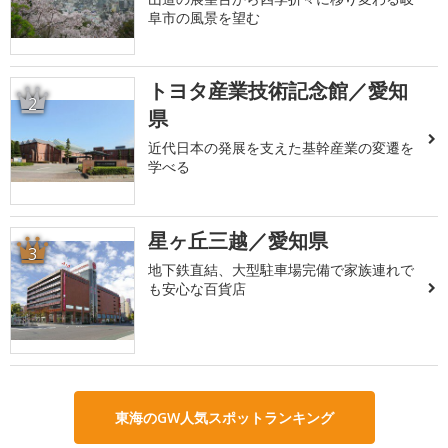
阜市の風景を望む
トヨタ産業技術記念館／愛知
2
県
近代日本の発展を支えた基幹産業の変遷を
学べる
星ヶ丘三越／愛知県
3
地下鉄直結、大型駐車場完備で家族連れで
も安心な百貨店
東海のGW人気スポットランキング