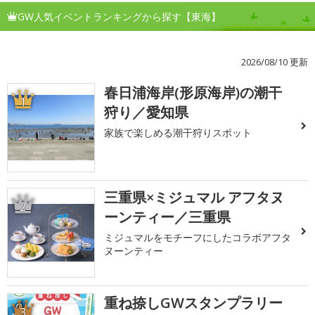
GW人気イベントランキングから探す【東海】
2026/08/10 更新
春日浦海岸(形原海岸)の潮干
1
狩り／愛知県
家族で楽しめる潮干狩りスポット
三重県×ミジュマル アフタヌ
2
ーンティー／三重県
ミジュマルをモチーフにしたコラボアフタ
ヌーンティー
重ね捺しGWスタンプラリー
3