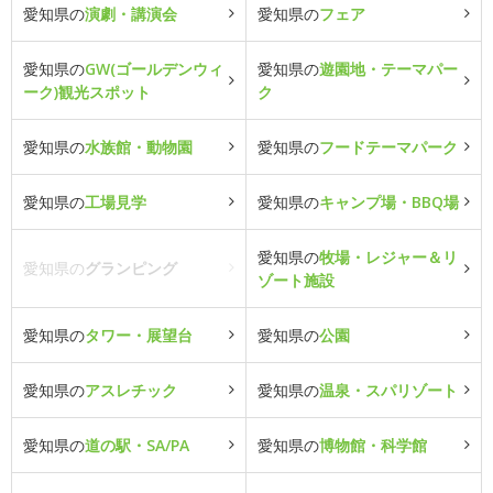
愛知県の
演劇・講演会
愛知県の
フェア
愛知県の
GW(ゴールデンウィ
愛知県の
遊園地・テーマパー
ーク)観光スポット
ク
愛知県の
水族館・動物園
愛知県の
フードテーマパーク
愛知県の
工場見学
愛知県の
キャンプ場・BBQ場
愛知県の
牧場・レジャー＆リ
愛知県の
グランピング
ゾート施設
愛知県の
タワー・展望台
愛知県の
公園
愛知県の
アスレチック
愛知県の
温泉・スパリゾート
愛知県の
道の駅・SA/PA
愛知県の
博物館・科学館