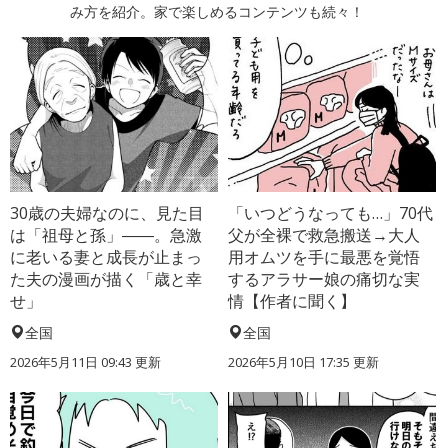
み方を紹介。家で楽しめるコンテンツも続々！
30歳の夫婦なのに、見た目
「いつどうなっても…」70代
は「祖母と孫」――。急激
父が全裸で救急搬送→大人
に老いる妻と成長が止まっ
用オムツを手に最悪を覚悟
た夫の漫画が描く「歳と幸
するアラサー娘の痛切な実
せ」
情【作者に聞く】
全国
全国
2026年5月11日 09:43 更新
2026年5月10日 17:35 更新