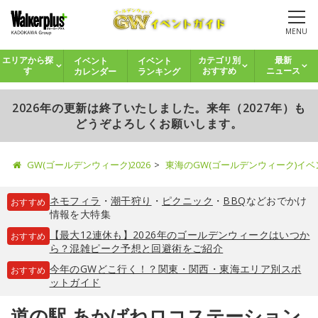
MENU
イベント
イベント
エリアから探
カテゴリ別
最新
カレンダー
ランキング
す
おすすめ
ニュース
2026年の更新は終了いたしました。来年（2027年）も
どうぞよろしくお願いします。
GW(ゴールデンウィーク)2026
東海のGW(ゴールデンウィーク)イ
ネモフィラ
・
潮干狩り
・
ピクニック
・
BBQ
などおでかけ
おすすめ
情報を大特集
【最大12連休も】2026年のゴールデンウィークはいつか
おすすめ
ら？混雑ピーク予想と回避術をご紹介
今年のGWどこ行く！？関東・関西・東海エリア別スポ
おすすめ
ットガイド
道の駅 あかばねロコステーション