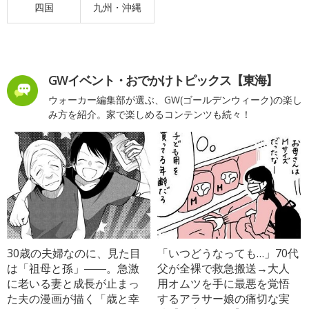
四国
九州・沖縄
GWイベント・おでかけトピックス【東海】
ウォーカー編集部が選ぶ、GW(ゴールデンウィーク)の楽し
み方を紹介。家で楽しめるコンテンツも続々！
30歳の夫婦なのに、見た目
「いつどうなっても…」70代
は「祖母と孫」――。急激
父が全裸で救急搬送→大人
に老いる妻と成長が止まっ
用オムツを手に最悪を覚悟
た夫の漫画が描く「歳と幸
するアラサー娘の痛切な実