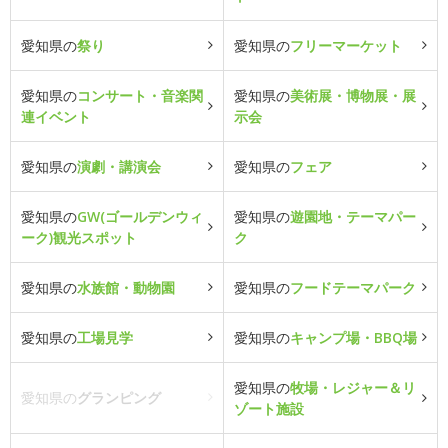
愛知県の
祭り
愛知県の
フリーマーケット
愛知県の
コンサート・音楽関
愛知県の
美術展・博物展・展
連イベント
示会
愛知県の
演劇・講演会
愛知県の
フェア
愛知県の
GW(ゴールデンウィ
愛知県の
遊園地・テーマパー
ーク)観光スポット
ク
愛知県の
水族館・動物園
愛知県の
フードテーマパーク
愛知県の
工場見学
愛知県の
キャンプ場・BBQ場
愛知県の
牧場・レジャー＆リ
愛知県の
グランピング
ゾート施設