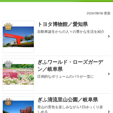
2026/08/06 更新
トヨタ博物館／愛知県
1
自動車誕生からの人々の豊かな生活を紹介
ぎふワールド・ローズガーデ
2
ン／岐阜県
圧倒的なボリュームのバラが一堂に
ぎふ清流里山公園／岐阜県
3
里山の景色を楽しみながら1日ゆっくり楽
しめる