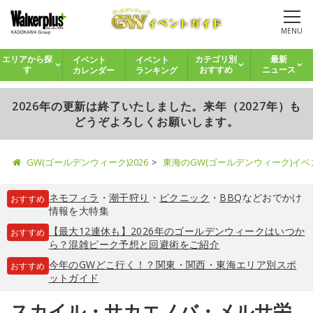
MENU
イベント
イベント
エリアから探
カテゴリ別
最新
カレンダー
ランキング
す
おすすめ
ニュース
2026年の更新は終了いたしました。来年（2027年）も
どうぞよろしくお願いします。
GW(ゴールデンウィーク)2026
東海のGW(ゴールデンウィーク)イ
ネモフィラ
・
潮干狩り
・
ピクニック
・
BBQ
などおでかけ
おすすめ
情報を大特集
【最大12連休も】2026年のゴールデンウィークはいつか
おすすめ
ら？混雑ピーク予想と回避術をご紹介
今年のGWどこ行く！？関東・関西・東海エリア別スポ
おすすめ
ットガイド
スカイル・サカエノバ・メルサ栄