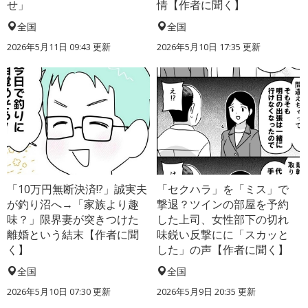
せ」
情【作者に聞く】
全国
全国
2026年5月11日 09:43 更新
2026年5月10日 17:35 更新
「10万円無断決済!?」誠実夫
「セクハラ」を「ミス」で
が釣り沼へ→「家族より趣
撃退？ツインの部屋を予約
味？」限界妻が突きつけた
した上司、女性部下の切れ
離婚という結末【作者に聞
味鋭い反撃にに「スカッと
く】
した」の声【作者に聞く】
全国
全国
2026年5月10日 07:30 更新
2026年5月9日 20:35 更新