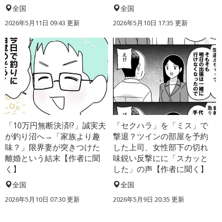
全国
全国
2026年5月11日 09:43 更新
2026年5月10日 17:35 更新
「10万円無断決済!?」誠実夫
「セクハラ」を「ミス」で
が釣り沼へ→「家族より趣
撃退？ツインの部屋を予約
味？」限界妻が突きつけた
した上司、女性部下の切れ
離婚という結末【作者に聞
味鋭い反撃にに「スカッと
く】
した」の声【作者に聞く】
全国
全国
2026年5月10日 07:30 更新
2026年5月9日 20:35 更新