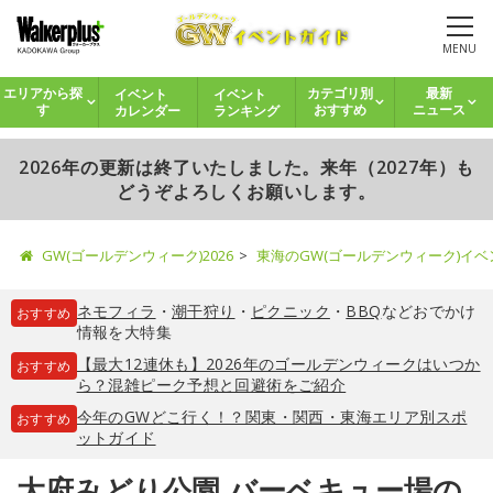
MENU
イベント
イベント
エリアから探
カテゴリ別
最新
カレンダー
ランキング
す
おすすめ
ニュース
2026年の更新は終了いたしました。来年（2027年）も
どうぞよろしくお願いします。
GW(ゴールデンウィーク)2026
東海のGW(ゴールデンウィーク)イ
ネモフィラ
・
潮干狩り
・
ピクニック
・
BBQ
などおでかけ
おすすめ
情報を大特集
【最大12連休も】2026年のゴールデンウィークはいつか
おすすめ
ら？混雑ピーク予想と回避術をご紹介
今年のGWどこ行く！？関東・関西・東海エリア別スポ
おすすめ
ットガイド
大府みどり公園 バーベキュー場の