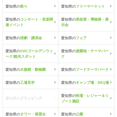
愛知県の
祭り
愛知県の
フリーマーケット
愛知県の
コンサート・音楽関
愛知県の
美術展・博物展・展
連イベント
示会
愛知県の
演劇・講演会
愛知県の
フェア
愛知県の
GW(ゴールデンウィ
愛知県の
遊園地・テーマパー
ーク)観光スポット
ク
愛知県の
水族館・動物園
愛知県の
フードテーマパーク
愛知県の
工場見学
愛知県の
キャンプ場・BBQ場
愛知県の
牧場・レジャー＆リ
愛知県の
グランピング
ゾート施設
愛知県の
タワー・展望台
愛知県の
公園