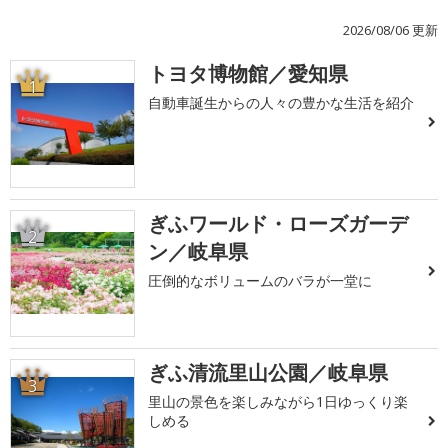
2026/08/06 更新
トヨタ博物館／愛知県
1
自動車誕生からの人々の豊かな生活を紹介
ぎふワールド・ローズガーデ
2
ン／岐阜県
圧倒的なボリュームのバラが一堂に
ぎふ清流里山公園／岐阜県
3
里山の景色を楽しみながら1日ゆっくり楽
しめる