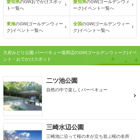
愛知県
のGWおでかけスポッ
愛知県
のGW(ゴールデンウィ
ト一覧へ
ーク)イベント一覧へ
東海
のGW(ゴールデンウィー
全国
のGW(ゴールデンウィー
ク)イベント一覧へ
ク)イベント一覧へ
大府みどり公園 バーベキュー場周辺のGW(ゴールデンウィーク)イベ
ント・おでかけスポット
二ツ池公園
自然の中で楽しくバーベキュー
三崎水辺公園
三崎池に沿って桜の木が立ち並ぶ桜の名所