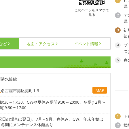
ビ
1
県
このページをスマホで
見る
デ
2
県
初
3
知
など
地図・アクセス
イベント情報
プ
4
つ
春
5
屋港水族館
MAP
県
名古屋市港区港町1-3
9:30～17:30、GWや夏休み期間9:30～20:00、冬期(12月〜
)9:30〜17:00
ト
1
祝日の場合は翌日)。7月～9月、春休み、GW、年末年始は
。冬期にメンテナンス休館あり
松
2