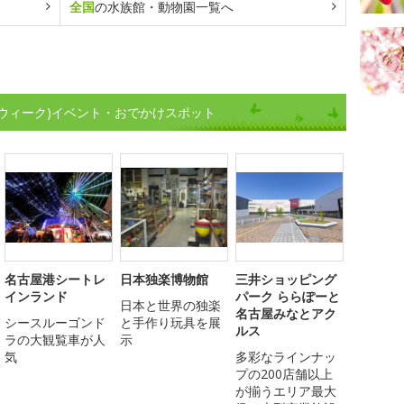
全国
の水族館・動物園一覧へ
ウィーク)イベント・おでかけスポット
名古屋港シートレ
日本独楽博物館
三井ショッピング
インランド
パーク ららぽーと
日本と世界の独楽
名古屋みなとアク
シースルーゴンド
と手作り玩具を展
ルス
ラの大観覧車が人
示
気
多彩なラインナッ
プの200店舗以上
が揃うエリア最大