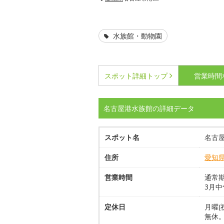
水族館・動物園
スポット詳細
トップ
営業時間
名古屋港水族館の詳細データ
スポット名
名古
住所
愛知
営業時間
通常期
3月中旬
定休日
月曜(
無休