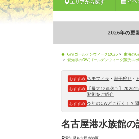
イベ
エリアから探す
2026年の
GW(ゴールデンウィーク)2026
東海のG
愛知県のGW(ゴールデンウィーク)観光ス
ネモフィラ
・
潮干狩り
・
おすすめ
【最大12連休も】202
おすすめ
避術をご紹介
今年のGWどこ行く！？
おすすめ
名古屋港水族館の
愛知県
名古屋市港区