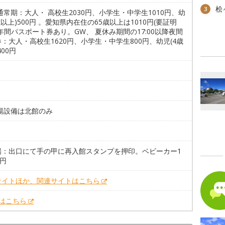
桧
3
通常期：大人・ 高校生2030円、小学生・中学生1010円、幼
歳以上)500円 。愛知県内在住の65歳以上は1010円(要証明
年間パスポート券あり。GW、 夏休み期間の17:00以降夜間
：大人・高校生1620円、小学生・中学生800円、幼児(4歳
400円
給湯設備は北館のみ
。
場：出口にて手の甲に再入館スタンプを押印。ベビーカー1
0円
サイトほか、関連サイトはこちら
Xはこちら