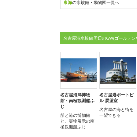
東海
の水族館・動物園一覧へ
名古屋港水族館周辺のGW(ゴールデン
名古屋海洋博物
名古屋港ポートビ
館・南極観測船ふ
ル 展望室
じ
名古屋の海と街を
船と港の博物館
一望できる
と、実物展示の南
極観測船ふじ