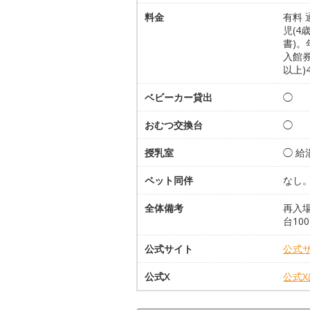
料金
有料 
児(4
書)。
入館券
以上)
ベビーカー貸出
◯
おむつ交換台
◯
授乳室
◯ 
ペット同伴
なし
全体備考
再入
台10
公式サイト
公式
公式X
公式