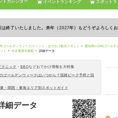
ントカレンダー
イベントランキング
スポットラ
更新は終了いたしました。来年（2027年）もどうぞよろしく
W(ゴールデンウィーク)イベント・おでかけ観光スポット
愛知県のGW(ゴールデ
ポット
名古屋港水族館
詳細データ
ピクニック
・
BBQ
などおでかけ情報を大特集
6年のゴールデンウィークはいつから？混雑ピーク予想と回
関東・関西・東海エリア別スポットガイド
詳細データ