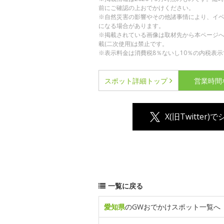
前にご確認の上おでかけください。
※自然災害の影響やその他諸事情により、イ
になる場合があります。
※掲載されている画像は取材先から本ページ
載(二次使用)は禁止です。
※表示料金は消費税8％ないし10％の内税表示
スポット詳細
トップ
営業時間
X(旧Twitter)
一覧に戻る
愛知県
のGWおでかけスポット一覧へ