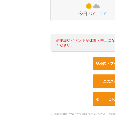
今日
37℃
／
28℃
※施設やイベントが休園・中止に
ください。
地図・ア
このス
こ
※掲載情報は2026年5月時点のものです。