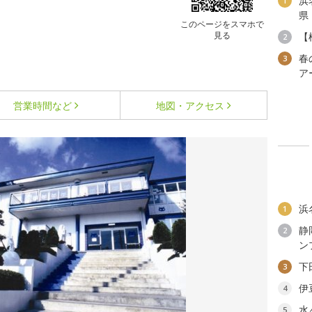
浜
1
県
このページをスマホで
見る
【
2
春
3
ア
営業時間など
地図・アクセス
浜
1
静
2
ン
下
3
伊
4
水
5