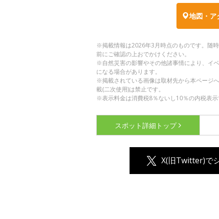
地図・ア
※掲載情報は2026年3月時点のものです。
前にご確認の上おでかけください。
※自然災害の影響やその他諸事情により、イ
になる場合があります。
※掲載されている画像は取材先から本ページ
載(二次使用)は禁止です。
※表示料金は消費税8％ないし10％の内税表示
スポット詳細
トップ
X(旧Twitter)