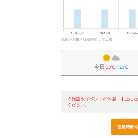
混雑が予想される時間：※日曜
今日
33℃
／
26℃
※施設やイベントが休園・中止に
ください。
営業時間