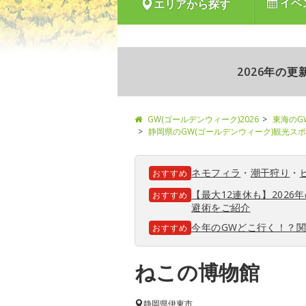
イベ
エリアから探す
2026年の
GW(ゴールデンウィーク)2026
東海のG
静岡県のGW(ゴールデンウィーク)観光ス
ネモフィラ
・
潮干狩り
・
おすすめ
【最大12連休も】202
おすすめ
避術をご紹介
今年のGWどこ行く！？
おすすめ
ねこの博物館
静岡県
伊東市