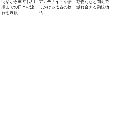
明治から80年代初
アンモナイトが語
動物たちと間近で
期までの日本の流
りかける太古の物
触れ合える動植物
行を展観
語