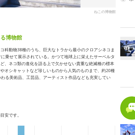
ねこの博物館
える博物館
コ科動物38種のうち、巨大なトラから最小のクロアシネコま
マに乗せて展示されている。かつて地球上に栄えたサーベルタ
など、ネコ類の進化を語る上で欠かせない貴重な絶滅種の標本
やオシキャットなど珍しいものから人気のものまで、約20種
つわる美術品、工芸品、アーティスト作品なども充実してい
の目安です。