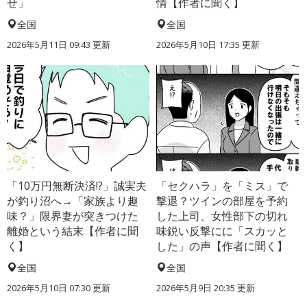
せ」
情【作者に聞く】
全国
全国
2026年5月11日 09:43 更新
2026年5月10日 17:35 更新
「10万円無断決済!?」誠実夫
「セクハラ」を「ミス」で
が釣り沼へ→「家族より趣
撃退？ツインの部屋を予約
味？」限界妻が突きつけた
した上司、女性部下の切れ
離婚という結末【作者に聞
味鋭い反撃にに「スカッと
く】
した」の声【作者に聞く】
全国
全国
2026年5月10日 07:30 更新
2026年5月9日 20:35 更新