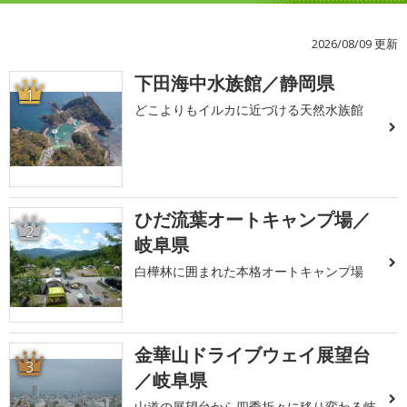
2026/08/09 更新
下田海中水族館／静岡県
1
どこよりもイルカに近づける天然水族館
ひだ流葉オートキャンプ場／
2
岐阜県
白樺林に囲まれた本格オートキャンプ場
金華山ドライブウェイ展望台
3
／岐阜県
山道の展望台から四季折々に移り変わる岐