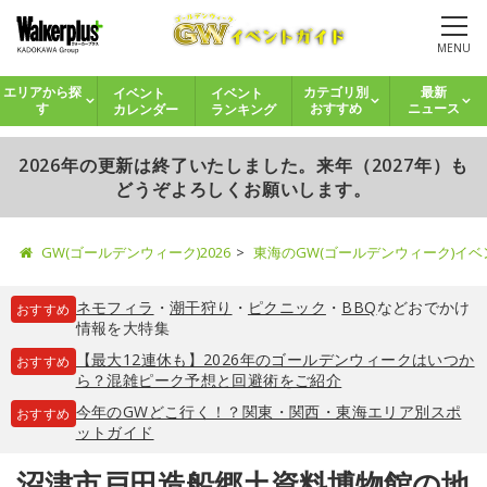
MENU
イベント
イベント
エリアから探
カテゴリ別
最新
カレンダー
ランキング
す
おすすめ
ニュース
2026年の更新は終了いたしました。来年（2027年）も
どうぞよろしくお願いします。
GW(ゴールデンウィーク)2026
東海のGW(ゴールデンウィーク)イ
ネモフィラ
・
潮干狩り
・
ピクニック
・
BBQ
などおでかけ
おすすめ
情報を大特集
【最大12連休も】2026年のゴールデンウィークはいつか
おすすめ
ら？混雑ピーク予想と回避術をご紹介
今年のGWどこ行く！？関東・関西・東海エリア別スポ
おすすめ
ットガイド
沼津市戸田造船郷土資料博物館の地