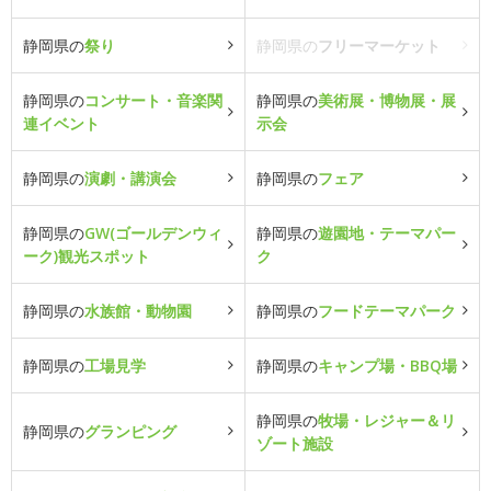
静岡県の
祭り
静岡県の
フリーマーケット
静岡県の
コンサート・音楽関
静岡県の
美術展・博物展・展
連イベント
示会
静岡県の
演劇・講演会
静岡県の
フェア
静岡県の
GW(ゴールデンウィ
静岡県の
遊園地・テーマパー
ーク)観光スポット
ク
静岡県の
水族館・動物園
静岡県の
フードテーマパーク
静岡県の
工場見学
静岡県の
キャンプ場・BBQ場
静岡県の
牧場・レジャー＆リ
静岡県の
グランピング
ゾート施設