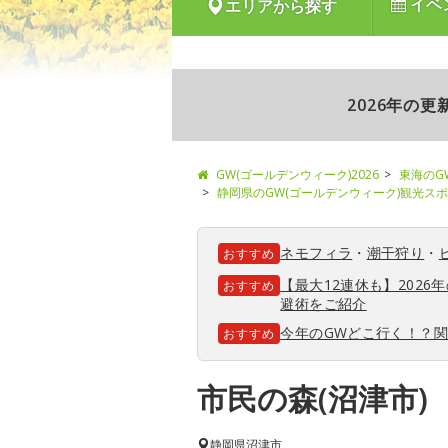
イベ
エリアから探す
2026年の
GW(ゴールデンウィーク)2026
東海のG
静岡県のGW(ゴールデンウィーク)観光ス
ネモフィラ
・
潮干狩り
・
おすすめ
【最大12連休も】202
おすすめ
避術をご紹介
今年のGWどこ行く！？
おすすめ
市民の森(沼津市)
静岡県
沼津市