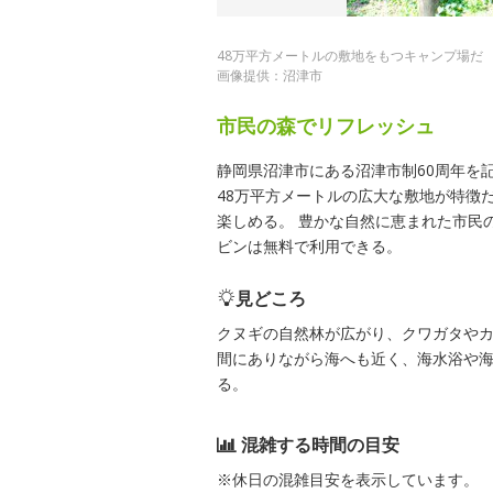
48万平方メートルの敷地をもつキャンプ場だ
画像提供：沼津市
市民の森でリフレッシュ
静岡県沼津市にある沼津市制60周年を
48万平方メートルの広大な敷地が特徴
楽しめる。 豊かな自然に恵まれた市民
ビンは無料で利用できる。
見どころ
クヌギの自然林が広がり、クワガタや
間にありながら海へも近く、海水浴や
る。
混雑する時間の目安
※休日の混雑目安を表示しています。