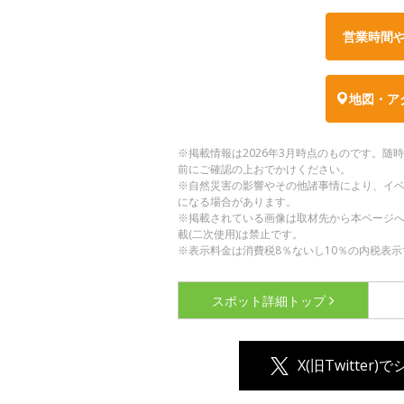
営業時間
地図・ア
※掲載情報は2026年3月時点のものです。
前にご確認の上おでかけください。
※自然災害の影響やその他諸事情により、イ
になる場合があります。
※掲載されている画像は取材先から本ページ
載(二次使用)は禁止です。
※表示料金は消費税8％ないし10％の内税表示
スポット詳細
トップ
X(旧Twitter)