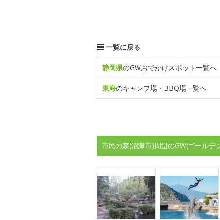
一覧に戻る
静岡県
のGWおでかけスポット一覧へ
東海
のキャンプ場・BBQ場一覧へ
市民の森(沼津市)周辺のGW(ゴール