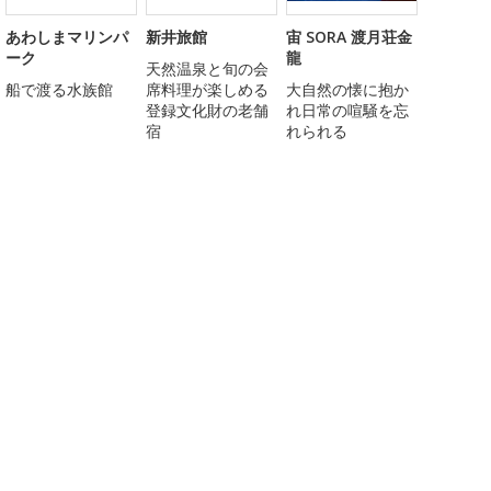
あわしまマリンパ
新井旅館
宙 SORA 渡月荘金
ーク
龍
天然温泉と旬の会
船で渡る水族館
席料理が楽しめる
大自然の懐に抱か
登録文化財の老舗
れ日常の喧騒を忘
宿
れられる