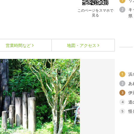
リ
1
キ
2
このページをスマホで
見る
県
営業時間など
地図・アクセス
浜
1
あ
2
伊
3
道
4
怪
5