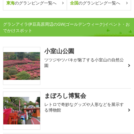
東海
のグランピング一覧へ
全国
のグランピング一覧へ
グランアイラ伊豆高原周辺のGW(ゴールデンウィーク)イベント・お
でかけスポット
小室山公園
ツツジやツバキが魅了する小室山の自然公
園
まぼろし博覧会
レトロで奇妙なグッズや人形などを展示す
る博物館