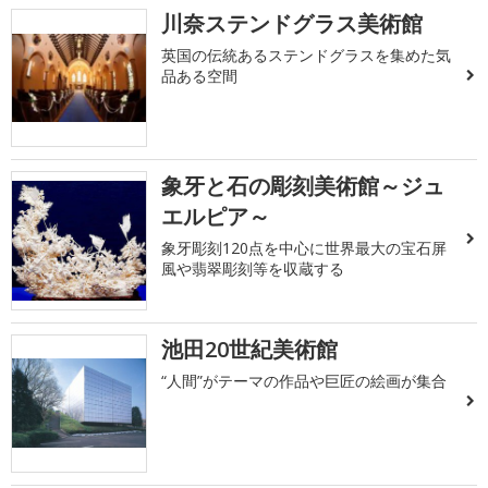
川奈ステンドグラス美術館
英国の伝統あるステンドグラスを集めた気
品ある空間
象牙と石の彫刻美術館～ジュ
エルピア～
象牙彫刻120点を中心に世界最大の宝石屏
風や翡翠彫刻等を収蔵する
池田20世紀美術館
“人間”がテーマの作品や巨匠の絵画が集合