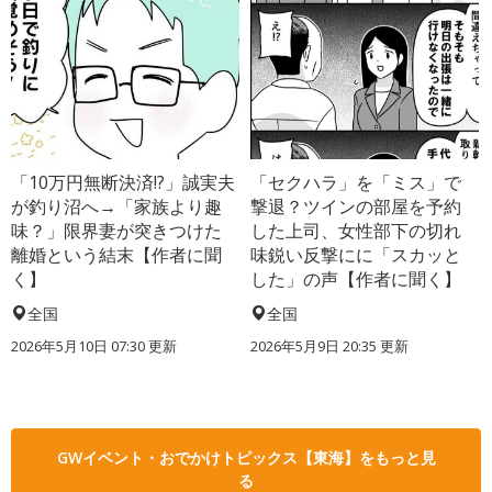
「10万円無断決済!?」誠実夫
「セクハラ」を「ミス」で
が釣り沼へ→「家族より趣
撃退？ツインの部屋を予約
味？」限界妻が突きつけた
した上司、女性部下の切れ
離婚という結末【作者に聞
味鋭い反撃にに「スカッと
く】
した」の声【作者に聞く】
全国
全国
2026年5月10日 07:30 更新
2026年5月9日 20:35 更新
GWイベント・おでかけトピックス【東海】をもっと見
る