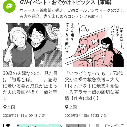
GWイベント・おでかけトピックス【東海】
ウォーカー編集部が選ぶ、GW(ゴールデンウィーク)の楽し
み方を紹介。家で楽しめるコンテンツも続々！
30歳の夫婦なのに、見た目
「いつどうなっても…」70代
は「祖母と孫」――。急激
父が全裸で救急搬送→大人
に老いる妻と成長が止まっ
用オムツを手に最悪を覚悟
た夫の漫画が描く「歳と幸
するアラサー娘の痛切な実
せ」
情【作者に聞く】
全国
全国
2026年5月11日 09:43 更新
2026年5月10日 17:35 更新