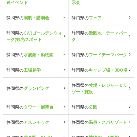
連イベント
示会
静岡県の
演劇・講演会
静岡県の
フェア
静岡県の
GW(ゴールデンウィ
静岡県の
遊園地・テーマパー
ーク)観光スポット
ク
静岡県の
水族館・動物園
静岡県の
フードテーマパーク
静岡県の
工場見学
静岡県の
キャンプ場・BBQ場
静岡県の
牧場・レジャー＆リ
静岡県の
グランピング
ゾート施設
静岡県の
タワー・展望台
静岡県の
公園
静岡県の
アスレチック
静岡県の
温泉・スパリゾート