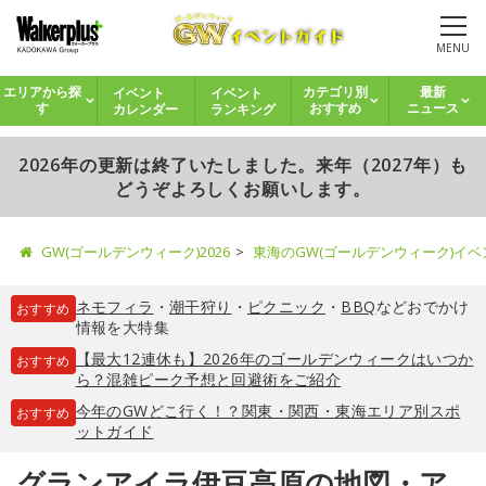
MENU
イベント
イベント
エリアから探
カテゴリ別
最新
カレンダー
ランキング
す
おすすめ
ニュース
2026年の更新は終了いたしました。来年（2027年）も
どうぞよろしくお願いします。
GW(ゴールデンウィーク)2026
東海のGW(ゴールデンウィーク)イ
ネモフィラ
・
潮干狩り
・
ピクニック
・
BBQ
などおでかけ
おすすめ
情報を大特集
【最大12連休も】2026年のゴールデンウィークはいつか
おすすめ
ら？混雑ピーク予想と回避術をご紹介
今年のGWどこ行く！？関東・関西・東海エリア別スポ
おすすめ
ットガイド
グランアイラ伊豆高原の地図・ア