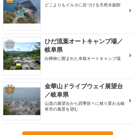
1
どこよりもイルカに近づける天然水族館
ひだ流葉オートキャンプ場／
2
岐阜県
白樺林に囲まれた本格オートキャンプ場
金華山ドライブウェイ展望台
3
／岐阜県
山道の展望台から四季折々に移り変わる岐
阜市の風景を望む