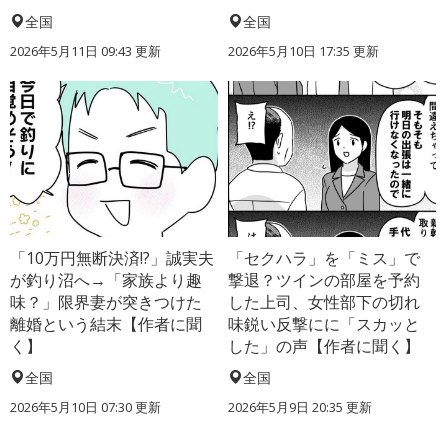
全国
全国
2026年5月11日 09:43 更新
2026年5月10日 17:35 更新
「10万円無断決済!?」誠実夫
「セクハラ」を「ミス」で
が釣り沼へ→「家族より趣
撃退？ツインの部屋を予約
味？」限界妻が突きつけた
した上司、女性部下の切れ
離婚という結末【作者に聞
味鋭い反撃にに「スカッと
く】
した」の声【作者に聞く】
全国
全国
2026年5月10日 07:30 更新
2026年5月9日 20:35 更新