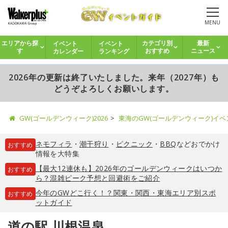
MENU
イベント
イベント
エリアから探
カテゴリ別
最新
カレンダー
ランキング
す
おすすめ
ニュース
2026年の更新は終了いたしました。来年（2027年）も
どうぞよろしくお願いします。
GW(ゴールデンウィーク)2026
東海のGW(ゴールデンウィーク)イ
ネモフィラ
・
潮干狩り
・
ピクニック
・
BBQ
などおでかけ
おすすめ
情報を大特集
【最大12連休も】2026年のゴールデンウィークはいつか
おすすめ
ら？混雑ピーク予想と回避術をご紹介
今年のGWどこ行く！？関東・関西・東海エリア別スポ
おすすめ
ットガイド
道の駅 川根温泉