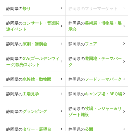
静岡県の
祭り
静岡県の
フリーマーケット
静岡県の
コンサート・音楽関
静岡県の
美術展・博物展・展
連イベント
示会
静岡県の
演劇・講演会
静岡県の
フェア
静岡県の
GW(ゴールデンウィ
静岡県の
遊園地・テーマパー
ーク)観光スポット
ク
静岡県の
水族館・動物園
静岡県の
フードテーマパーク
静岡県の
工場見学
静岡県の
キャンプ場・BBQ場
静岡県の
牧場・レジャー＆リ
静岡県の
グランピング
ゾート施設
静岡県の
タワー・展望台
静岡県の
公園