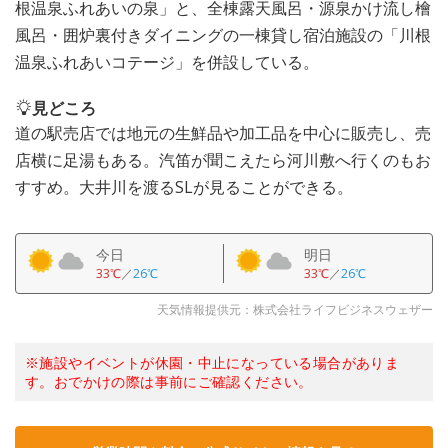
根温泉ふれあいの泉」と、全棟露天風呂・源泉かけ流し檜
風呂・囲炉裏付きダイニングの一棟貸し宿泊施設の「川根
温泉ふれあいコテージ」を併設している。
見どころ
道の駅売店では地元の生鮮品や加工品を中心に販売し、売
店横に足湯もある。汽笛が聞こえたら河川敷へ行くのもお
すすめ。大井川を渡るSLが見ることができる。
今日
明日
33℃
／
26℃
33℃
／
26℃
天気情報提供元：株式会社ライフビジネスウェザー
※施設やイベントが休園・中止になっている場合がありま
す。おでかけの際は事前にご確認ください。