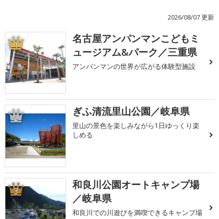
2026/08/07 更新
名古屋アンパンマンこどもミ
1
ュージアム&パーク／三重県
アンパンマンの世界が広がる体験型施設
ぎふ清流里山公園／岐阜県
2
里山の景色を楽しみながら1日ゆっくり楽
しめる
和良川公園オートキャンプ場
3
／岐阜県
和良川での川遊びを満喫できるキャンプ場