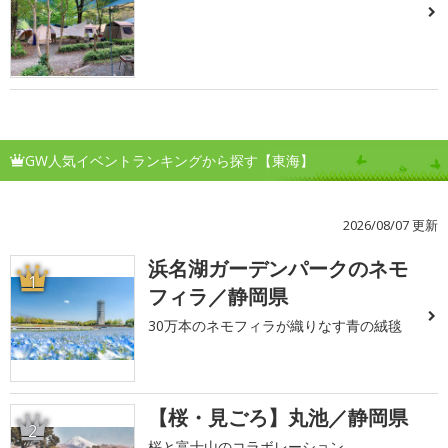
GW人気イベントランキングから探す【東海】
2026/08/07 更新
浜名湖ガーデンパークのネモ
1
フィラ／静岡県
30万本のネモフィラが織りなす青の絨毯
【桜・見ごろ】丸池／静岡県
2
桜と富士山のコラボレーション