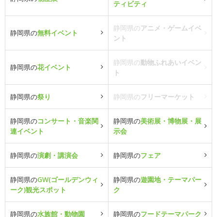
ティビティ
静岡県の
アニメ・ゲームイベ
静岡県の
無料イベント
ント
静岡県の
動物ふれあいイベン
静岡県の
花イベント
ト
静岡県の
祭り
静岡県の
フリーマーケット
静岡県の
コンサート・音楽関
静岡県の
美術展・博物展・展
連イベント
示会
静岡県の
演劇・講演会
静岡県の
フェア
静岡県の
GW(ゴールデンウィ
静岡県の
遊園地・テーマパー
ーク)観光スポット
ク
静岡県の
水族館・動物園
静岡県の
フードテーマパーク