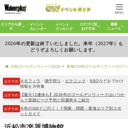
MENU
イベント
イベント
エリアから探
カテゴリ別
最新
カレンダー
ランキング
す
おすすめ
ニュース
2026年の更新は終了いたしました。来年（2027年）も
どうぞよろしくお願いします。
GW(ゴールデンウィーク)2026
東海のGW(ゴールデンウィーク)イ
ネモフィラ
・
潮干狩り
・
ピクニック
・
BBQ
などおでかけ
おすすめ
情報を大特集
【最大12連休も】2026年のゴールデンウィークはいつか
おすすめ
ら？混雑ピーク予想と回避術をご紹介
今年のGWどこ行く！？関東・関西・東海エリア別スポ
おすすめ
ットガイド
浜松市楽器博物館