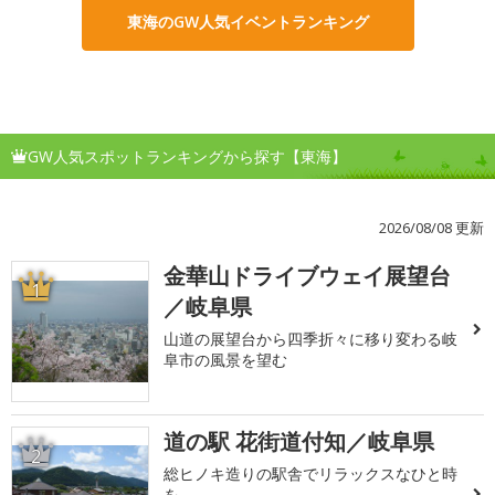
東海のGW人気イベントランキング
GW人気スポットランキングから探す【東海】
2026/08/08 更新
金華山ドライブウェイ展望台
1
／岐阜県
山道の展望台から四季折々に移り変わる岐
阜市の風景を望む
道の駅 花街道付知／岐阜県
2
総ヒノキ造りの駅舎でリラックスなひと時
を