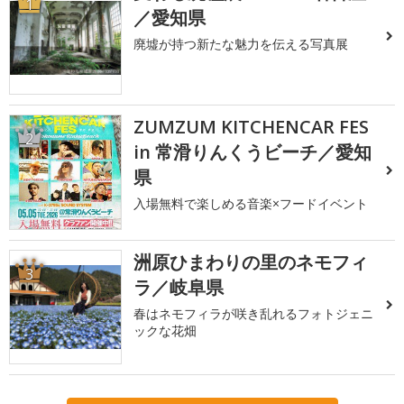
1
／愛知県
廃墟が持つ新たな魅力を伝える写真展
ZUMZUM KITCHENCAR FES
2
in 常滑りんくうビーチ／愛知
県
入場無料で楽しめる音楽×フードイベント
洲原ひまわりの里のネモフィ
3
ラ／岐阜県
春はネモフィラが咲き乱れるフォトジェニ
ックな花畑