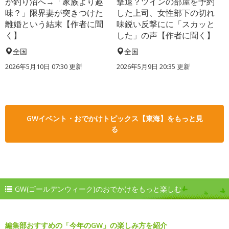
が釣り沼へ→「家族より趣
撃退？ツインの部屋を予約
味？」限界妻が突きつけた
した上司、女性部下の切れ
離婚という結末【作者に聞
味鋭い反撃にに「スカッと
く】
した」の声【作者に聞く】
全国
全国
2026年5月10日 07:30 更新
2026年5月9日 20:35 更新
GWイベント・おでかけトピックス【東海】をもっと見
る
GW(ゴールデンウィーク)のおでかけをもっと楽しむ
編集部おすすめの「今年のGW」の楽しみ方を紹介