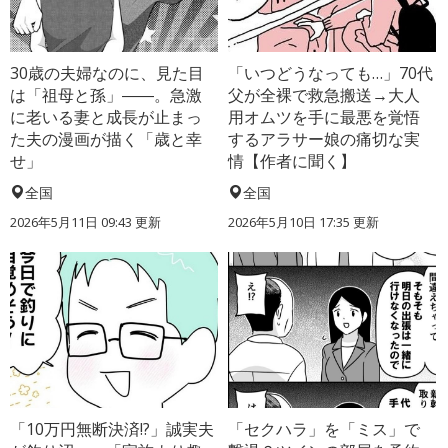
30歳の夫婦なのに、見た目
「いつどうなっても…」70代
は「祖母と孫」――。急激
父が全裸で救急搬送→大人
に老いる妻と成長が止まっ
用オムツを手に最悪を覚悟
た夫の漫画が描く「歳と幸
するアラサー娘の痛切な実
せ」
情【作者に聞く】
全国
全国
2026年5月11日 09:43 更新
2026年5月10日 17:35 更新
「10万円無断決済!?」誠実夫
「セクハラ」を「ミス」で