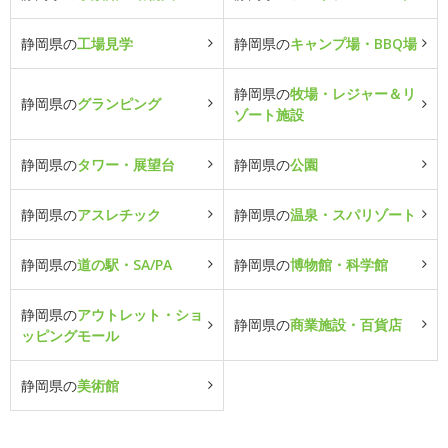
静岡県の
工場見学
静岡県の
キャンプ場・BBQ場
静岡県の
牧場・レジャー＆リ
静岡県の
グランピング
ゾート施設
静岡県の
タワー・展望台
静岡県の
公園
静岡県の
アスレチック
静岡県の
温泉・スパリゾート
静岡県の
道の駅・SA/PA
静岡県の
博物館・科学館
静岡県の
アウトレット・ショ
静岡県の
商業施設・百貨店
ッピングモール
静岡県の
美術館