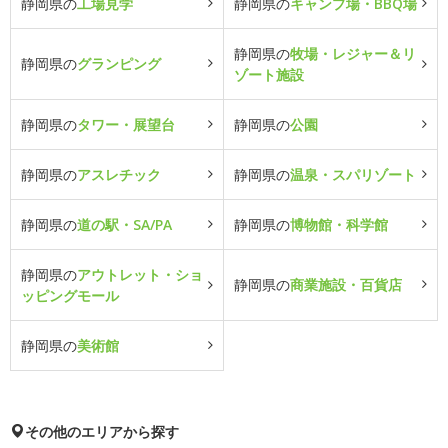
静岡県の
工場見学
静岡県の
キャンプ場・BBQ場
静岡県の
牧場・レジャー＆リ
静岡県の
グランピング
ゾート施設
静岡県の
タワー・展望台
静岡県の
公園
静岡県の
アスレチック
静岡県の
温泉・スパリゾート
静岡県の
道の駅・SA/PA
静岡県の
博物館・科学館
静岡県の
アウトレット・ショ
静岡県の
商業施設・百貨店
ッピングモール
静岡県の
美術館
その他のエリアから探す