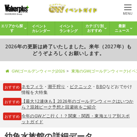
MENU
イベント
イベント
エリアから探
カテゴリ別
最新
カレンダー
ランキング
す
おすすめ
ニュース
2026年の更新は終了いたしました。来年（2027年）も
どうぞよろしくお願いします。
GW(ゴールデンウィーク)2026
東海のGW(ゴールデンウィーク)イ
ネモフィラ
・
潮干狩り
・
ピクニック
・
BBQ
などおでかけ
おすすめ
情報を大特集
【最大12連休も】2026年のゴールデンウィークはいつか
おすすめ
ら？混雑ピーク予想と回避術をご紹介
今年のGWどこ行く！？関東・関西・東海エリア別スポ
おすすめ
ットガイド
幼魚水族館の詳細データ