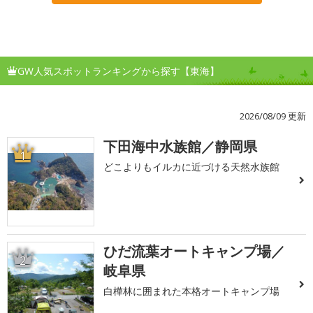
GW人気スポットランキングから探す【東海】
2026/08/09 更新
下田海中水族館／静岡県
1
どこよりもイルカに近づける天然水族館
ひだ流葉オートキャンプ場／
2
岐阜県
白樺林に囲まれた本格オートキャンプ場