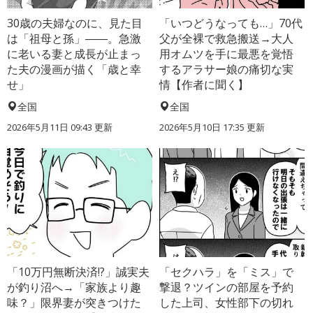
30歳の夫婦なのに、見た目
「いつどうなっても…」70代
は「祖母と孫」――。急激
父が全裸で救急搬送→大人
に老いる妻と成長が止まっ
用オムツを手に最悪を覚悟
た夫の漫画が描く「歳と幸
するアラサー娘の痛切な実
せ」
情【作者に聞く】
全国
全国
2026年5月11日 09:43 更新
2026年5月10日 17:35 更新
「10万円無断決済!?」誠実夫
「セクハラ」を「ミス」で
が釣り沼へ→「家族より趣
撃退？ツインの部屋を予約
味？」限界妻が突きつけた
した上司、女性部下の切れ