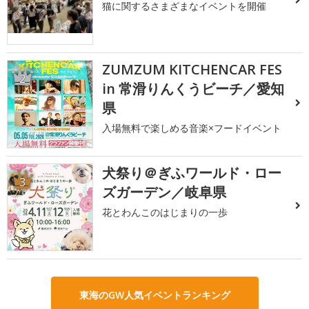
猫に関するさまざまなイベントを開催
ZUMZUM KITCHENCAR FES
2
in 常滑りんくうビーチ／愛知
県
入場無料で楽しめる音楽×フードイベント
犬祭り＠ぎふワールド・ロー
3
ズガーデン／岐阜県
花とわんこのはじまりの一歩
東海のGW人気イベントランキング