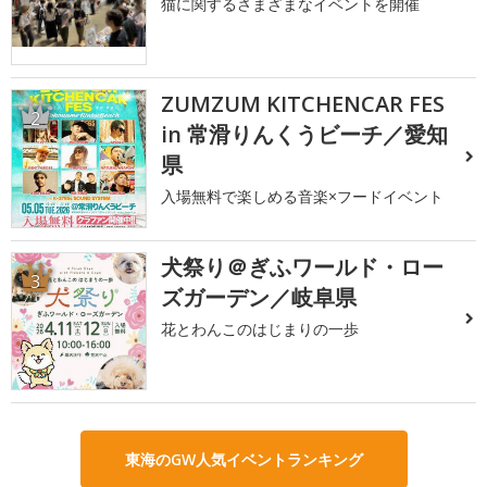
猫に関するさまざまなイベントを開催
ZUMZUM KITCHENCAR FES
2
in 常滑りんくうビーチ／愛知
県
入場無料で楽しめる音楽×フードイベント
犬祭り＠ぎふワールド・ロー
3
ズガーデン／岐阜県
花とわんこのはじまりの一歩
東海のGW人気イベントランキング