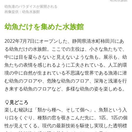
幼魚達のパラダイスが展開される
画像提供：幼魚水族館
幼魚だけを集めた水族館
2022年7月7日にオープンした、静岡県清水町柿田川にあ
る幼魚だけの水族館。ここでの主役は、小さな魚たちで、
中には目を凝らさないと見えないような魚も。展示も、幼
魚たちの表情を感じれるように工夫されている。人工的環
境の中に自然が生まれている不思議な世界である漁港に潜
む幼魚のフロアや、危険な幼魚のフロア、深海と浅瀬を行
き来する幼魚のフロアなど、多様な幼魚の姿を楽しめる。
見どころ
楽しむ秘訣は「類から種へ、そして個へ」。魚類という入
り口をくぐり、種類の窓を覗きこんだ先に、1匹、1匹の個
性が見えてくる。現代の最新技術を駆使し実現した透明標