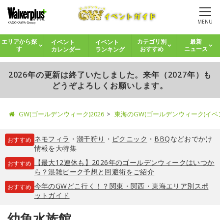
MENU
イベント
イベント
エリアから探
カテゴリ別
最新
カレンダー
ランキング
す
おすすめ
ニュース
2026年の更新は終了いたしました。来年（2027年）も
どうぞよろしくお願いします。
GW(ゴールデンウィーク)2026
東海のGW(ゴールデンウィーク)イ
ネモフィラ
・
潮干狩り
・
ピクニック
・
BBQ
などおでかけ
おすすめ
情報を大特集
【最大12連休も】2026年のゴールデンウィークはいつか
おすすめ
ら？混雑ピーク予想と回避術をご紹介
今年のGWどこ行く！？関東・関西・東海エリア別スポ
おすすめ
ットガイド
幼魚水族館