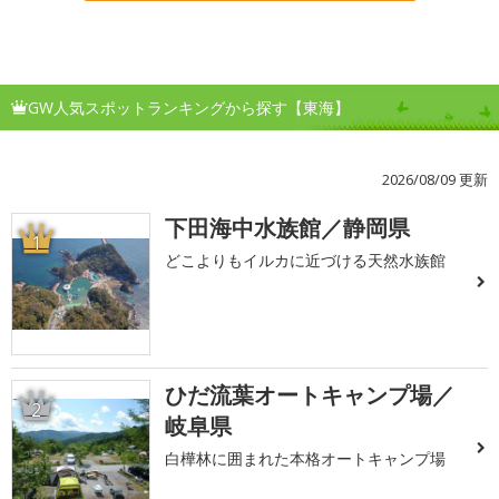
GW人気スポットランキングから探す【東海】
2026/08/09 更新
下田海中水族館／静岡県
1
どこよりもイルカに近づける天然水族館
ひだ流葉オートキャンプ場／
2
岐阜県
白樺林に囲まれた本格オートキャンプ場