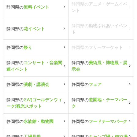
静岡県の
アニメ・ゲームイベ
静岡県の
無料イベント
ント
静岡県の
動物ふれあいイベン
静岡県の
花イベント
ト
静岡県の
祭り
静岡県の
フリーマーケット
静岡県の
コンサート・音楽関
静岡県の
美術展・博物展・展
連イベント
示会
静岡県の
演劇・講演会
静岡県の
フェア
静岡県の
GW(ゴールデンウィ
静岡県の
遊園地・テーマパー
ーク)観光スポット
ク
静岡県の
水族館・動物園
静岡県の
フードテーマパーク
静岡県の
工場見学
静岡県の
キャンプ場・BBQ場