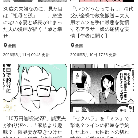
30歳の夫婦なのに、見た目
「いつどうなっても…」70代
は「祖母と孫」――。急激
父が全裸で救急搬送→大人
に老いる妻と成長が止まっ
用オムツを手に最悪を覚悟
た夫の漫画が描く「歳と幸
するアラサー娘の痛切な実
せ」
情【作者に聞く】
全国
全国
2026年5月11日 09:43 更新
2026年5月10日 17:35 更新
「10万円無断決済!?」誠実夫
「セクハラ」を「ミス」で
が釣り沼へ→「家族より趣
撃退？ツインの部屋を予約
味？」限界妻が突きつけた
した上司、女性部下の切れ