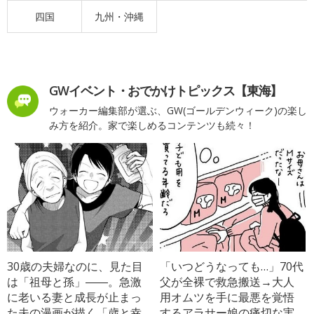
四国
九州・沖縄
GWイベント・おでかけトピックス【東海】
ウォーカー編集部が選ぶ、GW(ゴールデンウィーク)の楽し
み方を紹介。家で楽しめるコンテンツも続々！
30歳の夫婦なのに、見た目
「いつどうなっても…」70代
は「祖母と孫」――。急激
父が全裸で救急搬送→大人
に老いる妻と成長が止まっ
用オムツを手に最悪を覚悟
た夫の漫画が描く「歳と幸
するアラサー娘の痛切な実