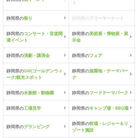
ト
静岡県の
祭り
静岡県の
フリーマーケット
静岡県の
コンサート・音楽関
静岡県の
美術展・博物展・展
連イベント
示会
静岡県の
演劇・講演会
静岡県の
フェア
静岡県の
GW(ゴールデンウィ
静岡県の
遊園地・テーマパー
ーク)観光スポット
ク
静岡県の
水族館・動物園
静岡県の
フードテーマパーク
静岡県の
工場見学
静岡県の
キャンプ場・BBQ場
静岡県の
牧場・レジャー＆リ
静岡県の
グランピング
ゾート施設