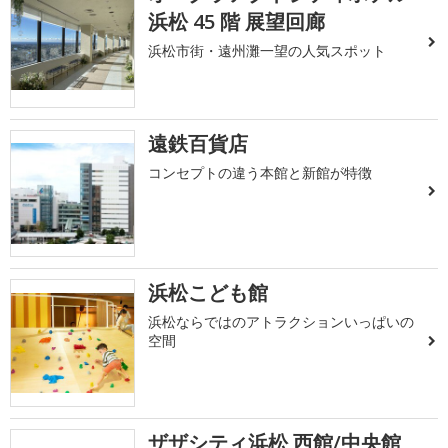
浜松 45 階 展望回廊
浜松市街・遠州灘一望の人気スポット
遠鉄百貨店
コンセプトの違う本館と新館が特徴
浜松こども館
浜松ならではのアトラクションいっぱいの
空間
ザザシティ浜松 西館/中央館