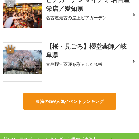
2
栄店／愛知県
名古屋最古の屋上ビアガーデン
【桜・見ごろ】櫻堂薬師／岐
3
阜県
古刹櫻堂薬師を彩るしだれ桜
東海のGW人気イベントランキング