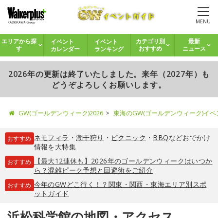
MENU
イベント
イベント
エリアから探
カテゴリ別
最新
カレンダー
ランキング
す
おすすめ
ニュース
2026年の更新は終了いたしました。来年（2027年）も
どうぞよろしくお願いします。
GW(ゴールデンウィーク)2026
東海のGW(ゴールデンウィーク)イ
ネモフィラ
・
潮干狩り
・
ピクニック
・
BBQ
などおでかけ
おすすめ
情報を大特集
【最大12連休も】2026年のゴールデンウィークはいつか
おすすめ
ら？混雑ピーク予想と回避術をご紹介
今年のGWどこ行く！？関東・関西・東海エリア別スポ
おすすめ
ットガイド
浜松科学館の地図・アクセス