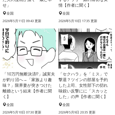
せ」
情【作者に聞く】
全国
全国
2026年5月11日 09:43 更新
2026年5月10日 17:35 更新
「10万円無断決済!?」誠実夫
「セクハラ」を「ミス」で
が釣り沼へ→「家族より趣
撃退？ツインの部屋を予約
味？」限界妻が突きつけた
した上司、女性部下の切れ
離婚という結末【作者に聞
味鋭い反撃にに「スカッと
く】
した」の声【作者に聞く】
全国
全国
2026年5月10日 07:30 更新
2026年5月9日 20:35 更新