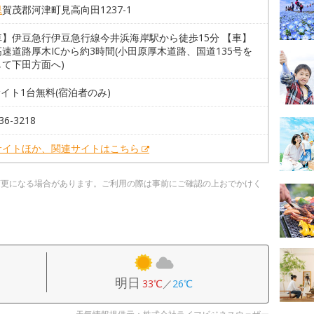
県
賀茂郡河津町見高向田1237-1
車】伊豆急行伊豆急行線今井浜海岸駅から徒歩15分 【車】
速道路厚木ICから約3時間(小田原厚木道路、国道135号を
して下田方面へ)
サイト1台無料(宿泊者のみ)
36-3218
サイトほか、関連サイトはこちら
変更になる場合があります。ご利用の際は事前にご確認の上おでかけく
明日
33℃
／
26℃