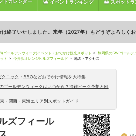
ントカレンダー
イベントランキング
スポットラ
更新は終了いたしました。来年（2027年）もどうぞよろしく
W(ゴールデンウィーク)イベント・おでかけ観光スポット
静岡県のGW(ゴールデ
ポット
今井浜オレンジヒルズフィールド
地図・アクセス
ピクニック
・
BBQ
などおでかけ情報を大特集
6年のゴールデンウィークはいつから？混雑ピーク予想と回
関東・関西・東海エリア別スポットガイド
ルズフィール
ス