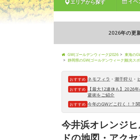
イベ
エリアから探す
2026年の
GW(ゴールデンウィーク)2026
東海のG
静岡県のGW(ゴールデンウィーク)観光ス
ネモフィラ
・
潮干狩り
・
おすすめ
【最大12連休も】202
おすすめ
避術をご紹介
今年のGWどこ行く！？
おすすめ
今井浜オレンジヒ
ドの地図・アクセ