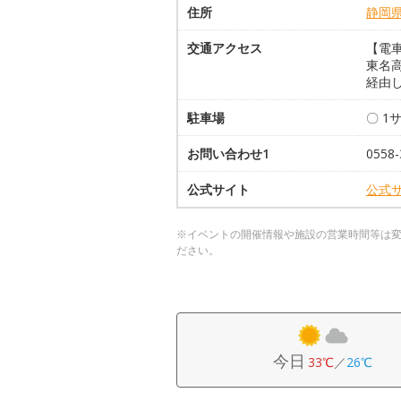
住所
静岡
交通アクセス
【電
東名高
経由
駐車場
〇 1
お問い合わせ1
0558-
公式サイト
公式
※イベントの開催情報や施設の営業時間等は
ださい。
今日
33℃
／
26℃