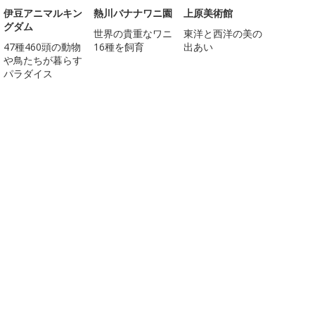
伊豆アニマルキン
熱川バナナワニ園
上原美術館
グダム
世界の貴重なワニ
東洋と西洋の美の
47種460頭の動物
16種を飼育
出あい
や鳥たちが暮らす
パラダイス