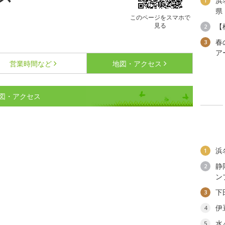
浜
1
県
このページをスマホで
見る
【
2
春
3
ア
営業時間など
地図・アクセス
図・アクセス
浜
1
静
2
ン
下
3
伊
4
水
5