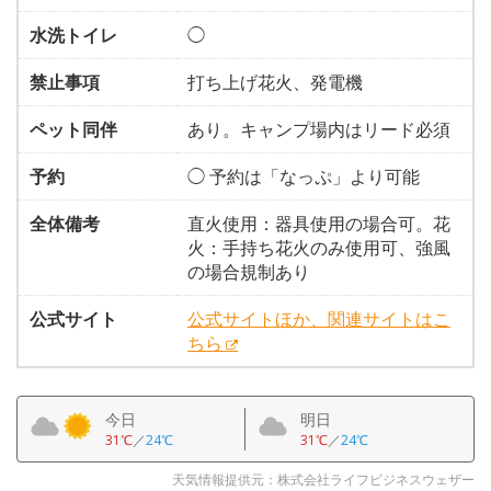
水洗トイレ
◯
禁止事項
打ち上げ花火、発電機
ペット同伴
あり。キャンプ場内はリード必須
予約
◯ 予約は「なっぷ」より可能
全体備考
直火使用：器具使用の場合可。花
火：手持ち花火のみ使用可、強風
の場合規制あり
公式サイト
公式サイトほか、関連サイトはこ
ちら
今日
明日
31℃
／
24℃
31℃
／
24℃
天気情報提供元：株式会社ライフビジネスウェザー