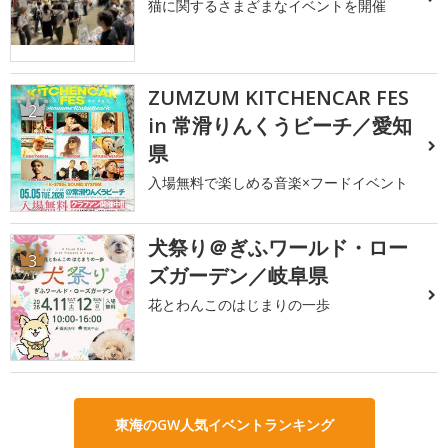
猫に関するさまざまなイベントを開催
ZUMZUM KITCHENCAR FES
2
in 常滑りんくうビーチ／愛知
県
入場無料で楽しめる音楽×フードイベント
犬祭り＠ぎふワールド・ロー
3
ズガーデン／岐阜県
花とわんこのはじまりの一歩
東海のGW人気イベントランキング