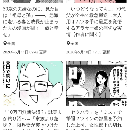
30歳の夫婦なのに、見た目
「いつどうなっても…」70代
は「祖母と孫」――。急激
父が全裸で救急搬送→大人
に老いる妻と成長が止まっ
用オムツを手に最悪を覚悟
た夫の漫画が描く「歳と幸
するアラサー娘の痛切な実
せ」
情【作者に聞く】
全国
全国
2026年5月11日 09:43 更新
2026年5月10日 17:35 更新
「10万円無断決済!?」誠実夫
「セクハラ」を「ミス」で
が釣り沼へ→「家族より趣
撃退？ツインの部屋を予約
味？」限界妻が突きつけた
した上司、女性部下の切れ