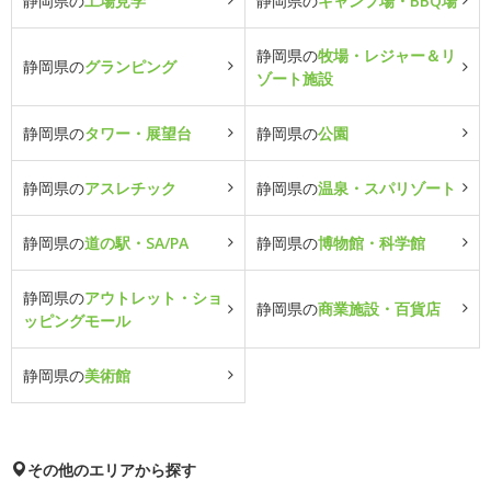
静岡県の
工場見学
静岡県の
キャンプ場・BBQ場
静岡県の
牧場・レジャー＆リ
静岡県の
グランピング
ゾート施設
静岡県の
タワー・展望台
静岡県の
公園
静岡県の
アスレチック
静岡県の
温泉・スパリゾート
静岡県の
道の駅・SA/PA
静岡県の
博物館・科学館
静岡県の
アウトレット・ショ
静岡県の
商業施設・百貨店
ッピングモール
静岡県の
美術館
その他のエリアから探す