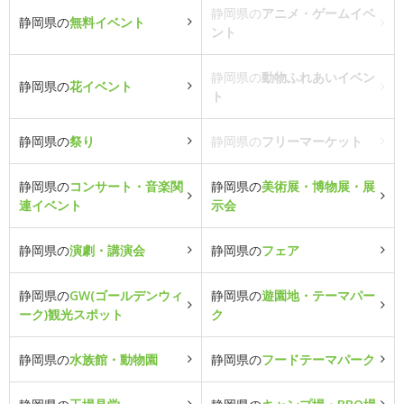
静岡県の
アニメ・ゲームイベ
静岡県の
無料イベント
ント
静岡県の
動物ふれあいイベン
静岡県の
花イベント
ト
静岡県の
祭り
静岡県の
フリーマーケット
静岡県の
コンサート・音楽関
静岡県の
美術展・博物展・展
連イベント
示会
静岡県の
演劇・講演会
静岡県の
フェア
静岡県の
GW(ゴールデンウィ
静岡県の
遊園地・テーマパー
ーク)観光スポット
ク
静岡県の
水族館・動物園
静岡県の
フードテーマパーク