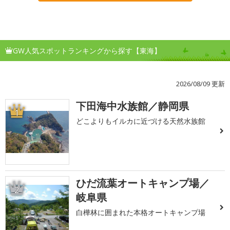
GW人気スポットランキングから探す【東海】
2026/08/09 更新
下田海中水族館／静岡県
1
どこよりもイルカに近づける天然水族館
ひだ流葉オートキャンプ場／
2
岐阜県
白樺林に囲まれた本格オートキャンプ場