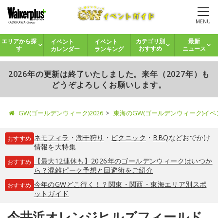
MENU
イベント
イベント
エリアから探
カテゴリ別
最新
カレンダー
ランキング
す
おすすめ
ニュース
2026年の更新は終了いたしました。来年（2027年）も
どうぞよろしくお願いします。
GW(ゴールデンウィーク)2026
東海のGW(ゴールデンウィーク)イ
ネモフィラ
・
潮干狩り
・
ピクニック
・
BBQ
などおでかけ
おすすめ
情報を大特集
【最大12連休も】2026年のゴールデンウィークはいつか
おすすめ
ら？混雑ピーク予想と回避術をご紹介
今年のGWどこ行く！？関東・関西・東海エリア別スポ
おすすめ
ットガイド
今井浜オレンジヒルズフィールド