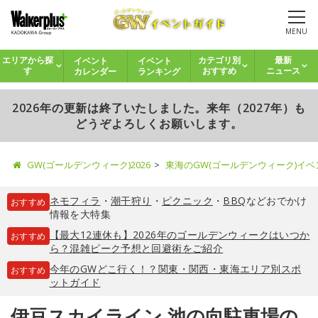
MENU
イベント
イベント
エリアから探
カテゴリ別
最新
カレンダー
ランキング
す
おすすめ
ニュース
2026年の更新は終了いたしました。来年（2027年）も
どうぞよろしくお願いします。
GW(ゴールデンウィーク)2026
東海のGW(ゴールデンウィーク)イ
ネモフィラ
・
潮干狩り
・
ピクニック
・
BBQ
などおでかけ
おすすめ
情報を大特集
【最大12連休も】2026年のゴールデンウィークはいつか
おすすめ
ら？混雑ピーク予想と回避術をご紹介
今年のGWどこ行く！？関東・関西・東海エリア別スポ
おすすめ
ットガイド
伊豆スカイライン 池の向駐車場の