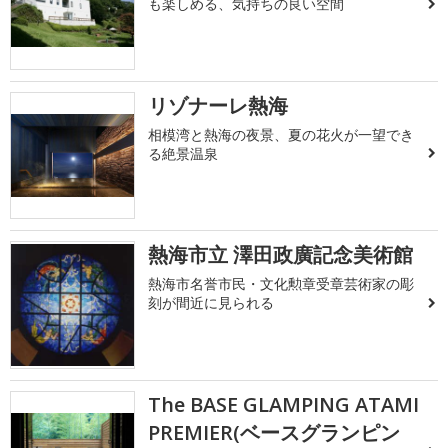
も楽しめる、気持ちの良い空間
リゾナーレ熱海
相模湾と熱海の夜景、夏の花火が一望でき
る絶景温泉
熱海市立 澤田政廣記念美術館
熱海市名誉市民・文化勲章受章芸術家の彫
刻が間近に見られる
The BASE GLAMPING ATAMI
PREMIER(ベースグランピン