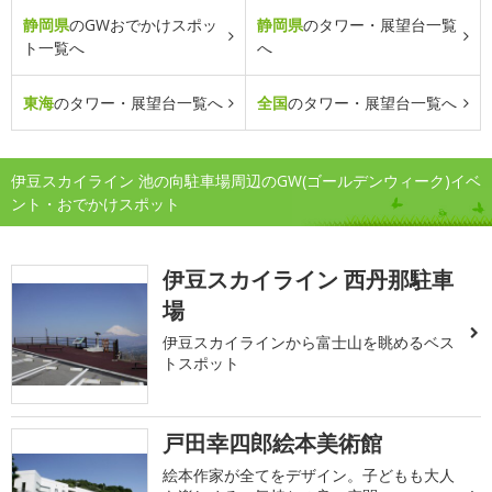
静岡県
のGWおでかけスポッ
静岡県
のタワー・展望台一覧
ト一覧へ
へ
東海
のタワー・展望台一覧へ
全国
のタワー・展望台一覧へ
伊豆スカイライン 池の向駐車場周辺のGW(ゴールデンウィーク)イベ
ント・おでかけスポット
伊豆スカイライン 西丹那駐車
場
伊豆スカイラインから富士山を眺めるベス
トスポット
戸田幸四郎絵本美術館
絵本作家が全てをデザイン。子どもも大人