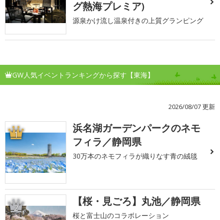
グ熱海プレミア)
源泉かけ流し温泉付きの上質グランピング
GW人気イベントランキングから探す【東海】
2026/08/07 更新
浜名湖ガーデンパークのネモ
1
フィラ／静岡県
30万本のネモフィラが織りなす青の絨毯
【桜・見ごろ】丸池／静岡県
2
桜と富士山のコラボレーション