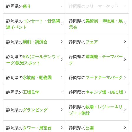
静岡県の
祭り
静岡県の
フリーマーケット
静岡県の
コンサート・音楽関
静岡県の
美術展・博物展・展
連イベント
示会
静岡県の
演劇・講演会
静岡県の
フェア
静岡県の
GW(ゴールデンウィ
静岡県の
遊園地・テーマパー
ーク)観光スポット
ク
静岡県の
水族館・動物園
静岡県の
フードテーマパーク
静岡県の
工場見学
静岡県の
キャンプ場・BBQ場
静岡県の
牧場・レジャー＆リ
静岡県の
グランピング
ゾート施設
静岡県の
タワー・展望台
静岡県の
公園