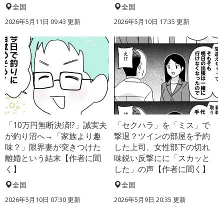
全国
全国
2026年5月11日 09:43 更新
2026年5月10日 17:35 更新
「10万円無断決済!?」誠実夫
「セクハラ」を「ミス」で
が釣り沼へ→「家族より趣
撃退？ツインの部屋を予約
味？」限界妻が突きつけた
した上司、女性部下の切れ
離婚という結末【作者に聞
味鋭い反撃にに「スカッと
く】
した」の声【作者に聞く】
全国
全国
2026年5月10日 07:30 更新
2026年5月9日 20:35 更新