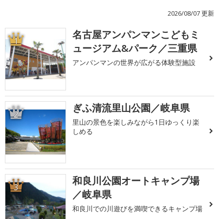
2026/08/07 更新
名古屋アンパンマンこどもミ
1
ュージアム&パーク／三重県
アンパンマンの世界が広がる体験型施設
ぎふ清流里山公園／岐阜県
2
里山の景色を楽しみながら1日ゆっくり楽
しめる
和良川公園オートキャンプ場
3
／岐阜県
和良川での川遊びを満喫できるキャンプ場