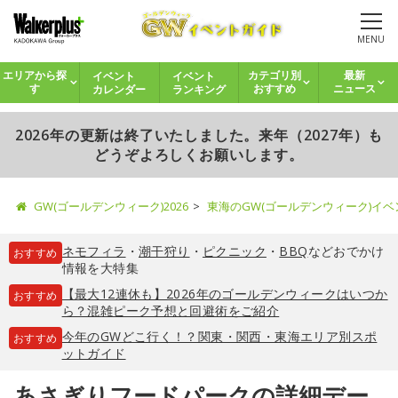
MENU
イベント
イベント
エリアから探
カテゴリ別
最新
カレンダー
ランキング
す
おすすめ
ニュース
2026年の更新は終了いたしました。来年（2027年）も
どうぞよろしくお願いします。
GW(ゴールデンウィーク)2026
東海のGW(ゴールデンウィーク)イ
ネモフィラ
・
潮干狩り
・
ピクニック
・
BBQ
などおでかけ
おすすめ
情報を大特集
【最大12連休も】2026年のゴールデンウィークはいつか
おすすめ
ら？混雑ピーク予想と回避術をご紹介
今年のGWどこ行く！？関東・関西・東海エリア別スポ
おすすめ
ットガイド
あさぎりフードパークの詳細デー