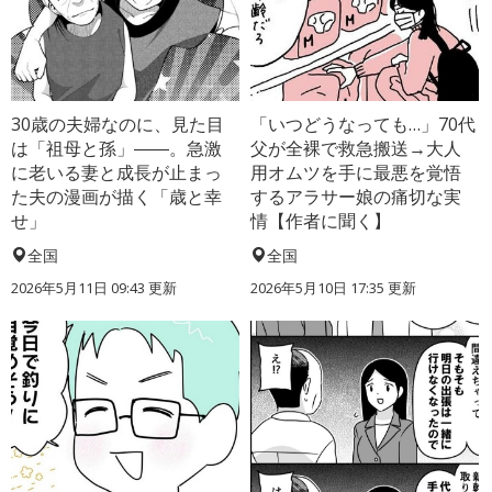
30歳の夫婦なのに、見た目
「いつどうなっても…」70代
は「祖母と孫」――。急激
父が全裸で救急搬送→大人
に老いる妻と成長が止まっ
用オムツを手に最悪を覚悟
た夫の漫画が描く「歳と幸
するアラサー娘の痛切な実
せ」
情【作者に聞く】
全国
全国
2026年5月11日 09:43 更新
2026年5月10日 17:35 更新