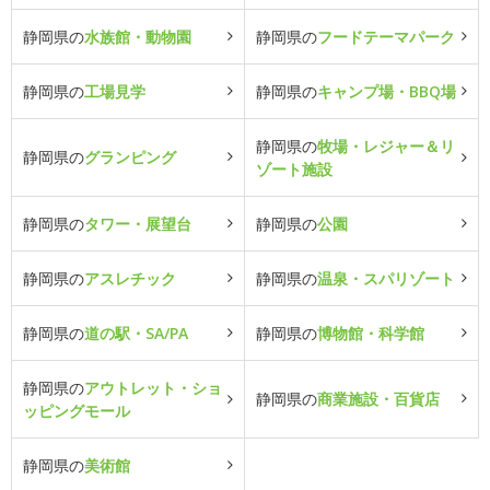
静岡県の
水族館・動物園
静岡県の
フードテーマパーク
静岡県の
工場見学
静岡県の
キャンプ場・BBQ場
静岡県の
牧場・レジャー＆リ
静岡県の
グランピング
ゾート施設
静岡県の
タワー・展望台
静岡県の
公園
静岡県の
アスレチック
静岡県の
温泉・スパリゾート
静岡県の
道の駅・SA/PA
静岡県の
博物館・科学館
静岡県の
アウトレット・ショ
静岡県の
商業施設・百貨店
ッピングモール
静岡県の
美術館