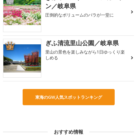
2
ン／岐阜県
圧倒的なボリュームのバラが一堂に
ぎふ清流里山公園／岐阜県
3
里山の景色を楽しみながら1日ゆっくり楽
しめる
東海のGW人気スポットランキング
おすすめ情報