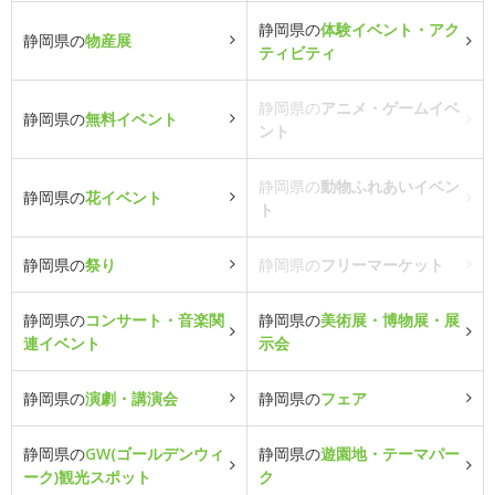
静岡県の
体験イベント・アク
静岡県の
物産展
ティビティ
静岡県の
アニメ・ゲームイベ
静岡県の
無料イベント
ント
静岡県の
動物ふれあいイベン
静岡県の
花イベント
ト
静岡県の
祭り
静岡県の
フリーマーケット
静岡県の
コンサート・音楽関
静岡県の
美術展・博物展・展
連イベント
示会
静岡県の
演劇・講演会
静岡県の
フェア
静岡県の
GW(ゴールデンウィ
静岡県の
遊園地・テーマパー
ーク)観光スポット
ク