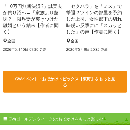
「10万円無断決済!?」誠実夫
「セクハラ」を「ミス」で
が釣り沼へ→「家族より趣
撃退？ツインの部屋を予約
味？」限界妻が突きつけた
した上司、女性部下の切れ
離婚という結末【作者に聞
味鋭い反撃にに「スカッと
く】
した」の声【作者に聞く】
全国
全国
2026年5月10日 07:30 更新
2026年5月9日 20:35 更新
GWイベント・おでかけトピックス【東海】をもっと見
る
GW(ゴールデンウィーク)のおでかけをもっと楽しむ