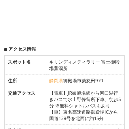
アクセス情報
スポット名
キリンディスティラリー 富士御殿
場蒸溜所
住所
静岡県
御殿場市柴怒田970
交通アクセス
【電車】JR御殿場駅から河口湖行
きバスで水土野停留所下車、徒歩5
分 ※無料シャトルバスもあり
【車】東名高速道路御殿場ICから
国道138号を北西に約15分