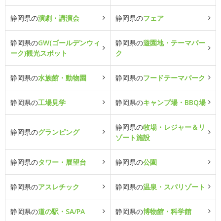
静岡県の
演劇・講演会
静岡県の
フェア
静岡県の
GW(ゴールデンウィ
静岡県の
遊園地・テーマパー
ーク)観光スポット
ク
静岡県の
水族館・動物園
静岡県の
フードテーマパーク
静岡県の
工場見学
静岡県の
キャンプ場・BBQ場
静岡県の
牧場・レジャー＆リ
静岡県の
グランピング
ゾート施設
静岡県の
タワー・展望台
静岡県の
公園
静岡県の
アスレチック
静岡県の
温泉・スパリゾート
静岡県の
道の駅・SA/PA
静岡県の
博物館・科学館