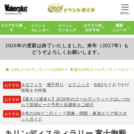
MENU
イベント
イベント
エリアから探
カテゴリ別
最新
カレンダー
ランキング
す
おすすめ
ニュース
2026年の更新は終了いたしました。来年（2027年）も
どうぞよろしくお願いします。
GW(ゴールデンウィーク)2026
東海のGW(ゴールデンウィーク)イ
ネモフィラ
・
潮干狩り
・
ピクニック
・
BBQ
などおでかけ
おすすめ
情報を大特集
【最大12連休も】2026年のゴールデンウィークはいつか
おすすめ
ら？混雑ピーク予想と回避術をご紹介
今年のGWどこ行く！？関東・関西・東海エリア別スポ
おすすめ
ットガイド
キリンディスティラリー 富士御殿