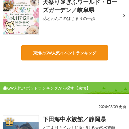
犬祭り＠ぎふワールド・ロー
3
ズガーデン／岐阜県
花とわんこのはじまりの一歩
東海のGW人気イベントランキング
GW人気スポットランキングから探す【東海】
2026/08/09 更新
下田海中水族館／静岡県
1
どこよりもイルカに近づける天然水族館