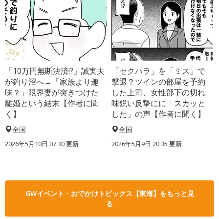
「10万円無断決済!?」誠実夫
「セクハラ」を「ミス」で
が釣り沼へ→「家族より趣
撃退？ツインの部屋を予約
味？」限界妻が突きつけた
した上司、女性部下の切れ
離婚という結末【作者に聞
味鋭い反撃にに「スカッと
く】
した」の声【作者に聞く】
全国
全国
2026年5月10日 07:30 更新
2026年5月9日 20:35 更新
GWイベント・おでかけトピックス【東海】をもっと見
る