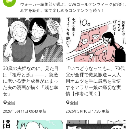
ウォーカー編集部が選ぶ、GW(ゴールデンウィーク)の楽し
み方を紹介。家で楽しめるコンテンツも続々！
30歳の夫婦なのに、見た目
「いつどうなっても…」70代
は「祖母と孫」――。急激
父が全裸で救急搬送→大人
に老いる妻と成長が止まっ
用オムツを手に最悪を覚悟
た夫の漫画が描く「歳と幸
するアラサー娘の痛切な実
せ」
情【作者に聞く】
全国
全国
2026年5月11日 09:43 更新
2026年5月10日 17:35 更新