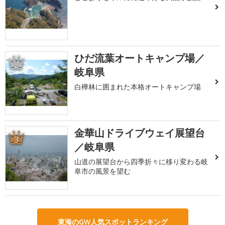
ひだ流葉オートキャンプ場／
2
岐阜県
白樺林に囲まれた本格オートキャンプ場
金華山ドライブウェイ展望台
3
／岐阜県
山道の展望台から四季折々に移り変わる岐
阜市の風景を望む
東海のGW人気スポットランキング