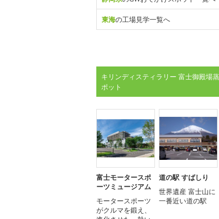
東海
の工場見学一覧へ
キリンディスティラリー 富士御殿場蒸
ポット
富士モータースポ
道の駅 すばしり
ーツミュージアム
世界遺産 富士山に
モータースポーツ
一番近い道の駅
がクルマを鍛え、