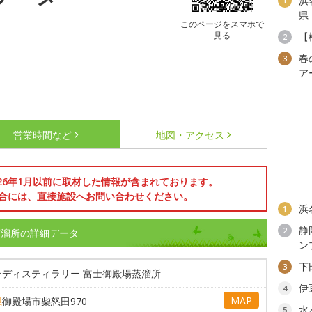
浜
1
県
このページをスマホで
見る
【
2
春
3
ア
営業時間など
地図・アクセス
026年1月以前に取材した情報が含まれております。
合には、直接施設へお問い合わせください。
浜
1
静
2
蒸溜所の詳細データ
ン
下
3
ンディスティラリー 富士御殿場蒸溜所
伊
4
MAP
県
御殿場市柴怒田970
水
5