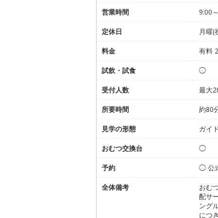
営業時間
9:00～
定休日
月曜(
料金
有料 
試飲・試食
◯
受付人数
最大2
所要時間
約80
見学の形態
ガイ
おむつ交換台
◯
予約
◯ 
全体備考
おむ
配サ
ング
につ