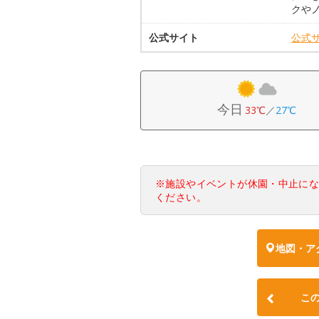
クや
公式サイト
公式
今日
33℃
／
27℃
※施設やイベントが休園・中止に
ください。
地図・ア
こ