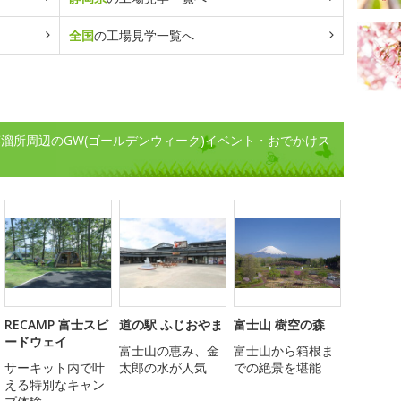
全国
の工場見学一覧へ
溜所周辺のGW(ゴールデンウィーク)イベント・おでかけス
RECAMP 富士スピ
道の駅 ふじおやま
富士山 樹空の森
ードウェイ
富士山の恵み、金
富士山から箱根ま
サーキット内で叶
太郎の水が人気
での絶景を堪能
える特別なキャン