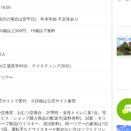
16:00
祝日の場合は翌平日)、年末年始 不定休あり
20歳以上500円、19歳以下無料
0人
分(工場見学60分、テイスティング20分)
ドツアー
公式サイトで受付。※詳細は公式サイト参照
つ交換室、おむつ交換台：2F男性・女性トイレに各1台。宅
ービス：ショップ購入商品の配送可(送料有料)。試飲：キリ
ループ製品(ウイスキー、清涼飲料)。同一ツアーの参加は1日
き1回。運転手などウイスキーが飲めない方はソフトドリン