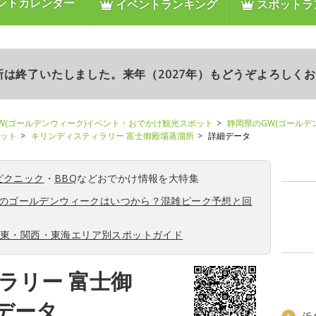
ントカレンダー
イベントランキング
スポットラ
更新は終了いたしました。来年（2027年）もどうぞよろしく
W(ゴールデンウィーク)イベント・おでかけ観光スポット
静岡県のGW(ゴールデ
ポット
キリンディスティラリー 富士御殿場蒸溜所
詳細データ
ピクニック
・
BBQ
などおでかけ情報を大特集
6年のゴールデンウィークはいつから？混雑ピーク予想と回
関東・関西・東海エリア別スポットガイド
ラリー 富士御
データ