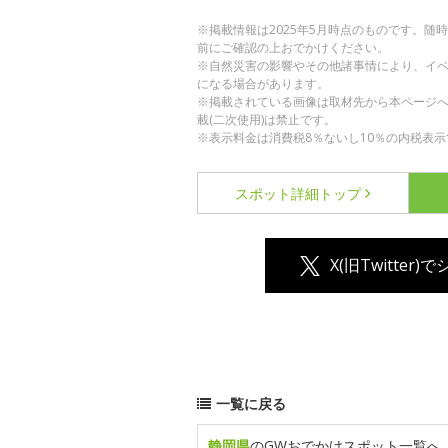
※掲載情報は2025年5月時点のものです。
前にご確認の上おでかけください。
※自然災害の影響やその他諸事情により、イ
になる場合があります。
※掲載されている画像は取材先から本ページ
載(二次使用)は禁止です。
※表示料金は消費税8％ないし10％の内税表示
スポット詳細
トップ
X(旧Twitter)
一覧に戻る
静岡県
のGWおでかけスポット一覧へ