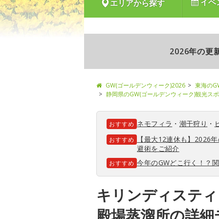
イベ
エリアから探す
2026年の
GW(ゴールデンウィーク)2026
東海のG
静岡県のGW(ゴールデンウィーク)観光ス
ネモフィラ
・
潮干狩り
・
おすすめ
【最大12連休も】202
おすすめ
避術をご紹介
今年のGWどこ行く！？
おすすめ
キリンディスティ
殿場蒸溜所の詳細