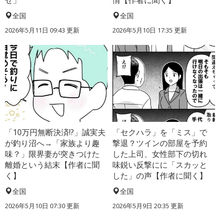
せ」
情【作者に聞く】
全国
全国
2026年5月11日 09:43 更新
2026年5月10日 17:35 更新
「10万円無断決済!?」誠実夫
「セクハラ」を「ミス」で
が釣り沼へ→「家族より趣
撃退？ツインの部屋を予約
味？」限界妻が突きつけた
した上司、女性部下の切れ
離婚という結末【作者に聞
味鋭い反撃にに「スカッと
く】
した」の声【作者に聞く】
全国
全国
2026年5月10日 07:30 更新
2026年5月9日 20:35 更新