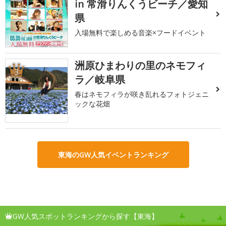
in 常滑りんくうビーチ／愛知
県
入場無料で楽しめる音楽×フードイベント
洲原ひまわりの里のネモフィ
3
ラ／岐阜県
春はネモフィラが咲き乱れるフォトジェニ
ックな花畑
東海のGW人気イベントランキング
GW人気スポットランキングから探す【東海】