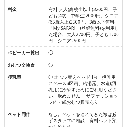
料金
有料 大人(高校生以上)3200円、子
ども(4歳～中学生)2000円、シニア
(65歳以上)2500円、3歳以下無料。
「My SAFARI」(登録無料)を利用し
た場合、大人2700円、子ども1700
円、シニア2500円
ベビーカー貸出
◯
おむつ交換台
◯
授乳室
◯ オムツ替えベッド4台、授乳用
スペース3区画、給湯器、水道(調
乳用に冷やすためにご利用くださ
い、飲めません)。サファリショッ
プ内で紙おむつ販売あり。
ペット同伴
なし。ペットを連れてきた際は必
ずスタッフに相談、有料ペット預
かり所あり