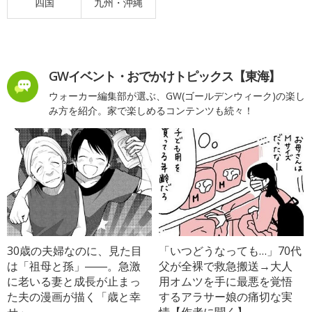
四国
九州・沖縄
GWイベント・おでかけトピックス【東海】
ウォーカー編集部が選ぶ、GW(ゴールデンウィーク)の楽し
み方を紹介。家で楽しめるコンテンツも続々！
30歳の夫婦なのに、見た目
「いつどうなっても…」70代
は「祖母と孫」――。急激
父が全裸で救急搬送→大人
に老いる妻と成長が止まっ
用オムツを手に最悪を覚悟
た夫の漫画が描く「歳と幸
するアラサー娘の痛切な実