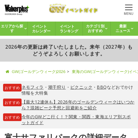
MENU
イベント
イベント
エリアから探
カテゴリ別
最新
カレンダー
ランキング
す
おすすめ
ニュース
2026年の更新は終了いたしました。来年（2027年）も
どうぞよろしくお願いします。
GW(ゴールデンウィーク)2026
東海のGW(ゴールデンウィーク)イ
ネモフィラ
・
潮干狩り
・
ピクニック
・
BBQ
などおでかけ
おすすめ
情報を大特集
【最大12連休も】2026年のゴールデンウィークはいつか
おすすめ
ら？混雑ピーク予想と回避術をご紹介
今年のGWどこ行く！？関東・関西・東海エリア別スポ
おすすめ
ットガイド
富士サファリパークの詳細データ