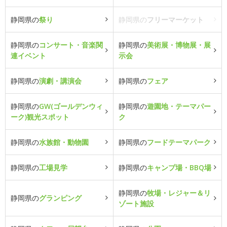
静岡県の
祭り
静岡県の
フリーマーケット
静岡県の
コンサート・音楽関
静岡県の
美術展・博物展・展
連イベント
示会
静岡県の
演劇・講演会
静岡県の
フェア
静岡県の
GW(ゴールデンウィ
静岡県の
遊園地・テーマパー
ーク)観光スポット
ク
静岡県の
水族館・動物園
静岡県の
フードテーマパーク
静岡県の
工場見学
静岡県の
キャンプ場・BBQ場
静岡県の
牧場・レジャー＆リ
静岡県の
グランピング
ゾート施設