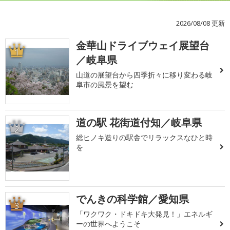
2026/08/08 更新
金華山ドライブウェイ展望台
1
／岐阜県
山道の展望台から四季折々に移り変わる岐
阜市の風景を望む
道の駅 花街道付知／岐阜県
2
総ヒノキ造りの駅舎でリラックスなひと時
を
でんきの科学館／愛知県
3
「ワクワク・ドキドキ大発見！」エネルギ
ーの世界へようこそ