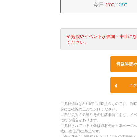
今日
33℃
／
26℃
※施設やイベントが休園・中止に
ください。
営業時間
こ
※掲載情報は2026年4月時点のものです。
前にご確認の上おでかけください。
※自然災害の影響やその他諸事情により、イ
になる場合があります。
※掲載されている画像は取材先から本ページ
載(二次使用)は禁止です。
※表示料金は消費税8％ないし10％の内税表示