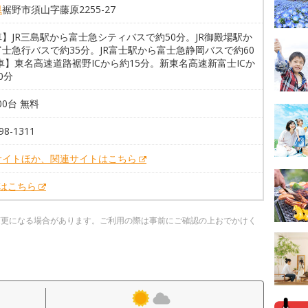
県
裾野市須山字藤原2255-27
】JR三島駅から富士急シティバスで約50分。JR御殿場駅か
士急行バスで約35分。JR富士駅から富士急静岡バスで約60
車】東名高速道路裾野ICから約15分。新東名高速新富士ICか
0分
00台 無料
98-1311
サイトほか、関連サイトはこちら
Xはこちら
変更になる場合があります。ご利用の際は事前にご確認の上おでかけく