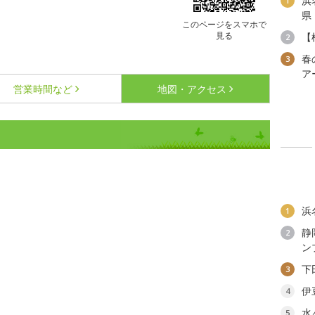
浜
1
県
このページをスマホで
見る
【
2
春
3
ア
営業時間など
地図・アクセス
浜
1
静
2
ン
下
3
伊
4
水
5