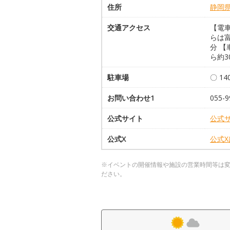
住所
静岡
交通アクセス
【電車
らは富
分 【
ら約3
駐車場
〇 14
お問い合わせ1
055-9
公式サイト
公式
公式X
公式
※イベントの開催情報や施設の営業時間等は
ださい。