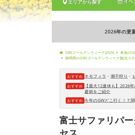
イベ
エリアから探す
2026年の
GW(ゴールデンウィーク)2026
東海のG
静岡県のGW(ゴールデンウィーク)観光ス
ネモフィラ
・
潮干狩り
・
おすすめ
【最大12連休も】202
おすすめ
避術をご紹介
今年のGWどこ行く！？
おすすめ
富士サファリパー
セス