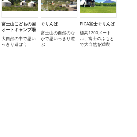
富士山こどもの国
ぐりんぱ
PICA富士ぐりんぱ
オートキャンプ場
富士山の自然のな
標高1200メート
大自然の中で思い
かで思いっきり遊
ル、富士のふもと
っきり遊ぼう
ぶ
で大自然を満喫