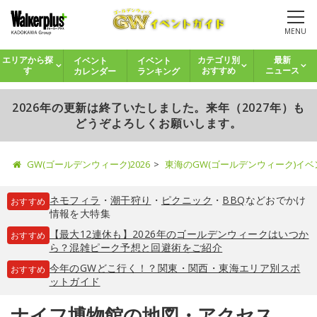
MENU
イベント
イベント
エリアから探
カテゴリ別
最新
カレンダー
ランキング
す
おすすめ
ニュース
2026年の更新は終了いたしました。来年（2027年）も
どうぞよろしくお願いします。
GW(ゴールデンウィーク)2026
東海のGW(ゴールデンウィーク)イ
ネモフィラ
・
潮干狩り
・
ピクニック
・
BBQ
などおでかけ
おすすめ
情報を大特集
【最大12連休も】2026年のゴールデンウィークはいつか
おすすめ
ら？混雑ピーク予想と回避術をご紹介
今年のGWどこ行く！？関東・関西・東海エリア別スポ
おすすめ
ットガイド
ナイフ博物館の地図・アクセス