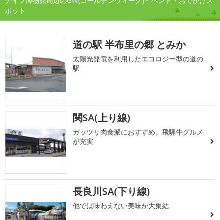
ナイフ博物館周辺のGW(ゴールデンウィーク)イベント・おでかけス
ポット
道の駅 半布里の郷 とみか
太陽光発電を利用したエコロジー型の道の
駅
関SA(上り線)
ガッツリ肉食派におすすめ。飛騨牛グルメ
が充実
長良川SA(下り線)
他では味わえない美味が大集結