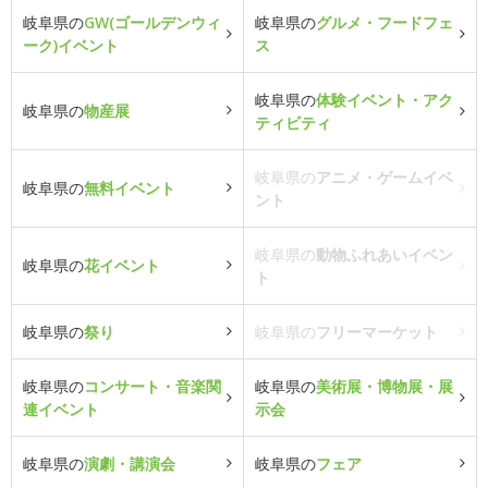
岐阜県の
GW(ゴールデンウィ
岐阜県の
グルメ・フードフェ
ーク)イベント
ス
岐阜県の
体験イベント・アク
岐阜県の
物産展
ティビティ
岐阜県の
アニメ・ゲームイベ
岐阜県の
無料イベント
ント
岐阜県の
動物ふれあいイベン
岐阜県の
花イベント
ト
岐阜県の
祭り
岐阜県の
フリーマーケット
岐阜県の
コンサート・音楽関
岐阜県の
美術展・博物展・展
連イベント
示会
岐阜県の
演劇・講演会
岐阜県の
フェア