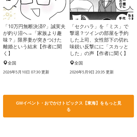
「10万円無断決済!?」誠実夫
「セクハラ」を「ミス」で
が釣り沼へ→「家族より趣
撃退？ツインの部屋を予約
味？」限界妻が突きつけた
した上司、女性部下の切れ
離婚という結末【作者に聞
味鋭い反撃にに「スカッと
く】
した」の声【作者に聞く】
全国
全国
2026年5月10日 07:30 更新
2026年5月9日 20:35 更新
GWイベント・おでかけトピックス【東海】をもっと見
る