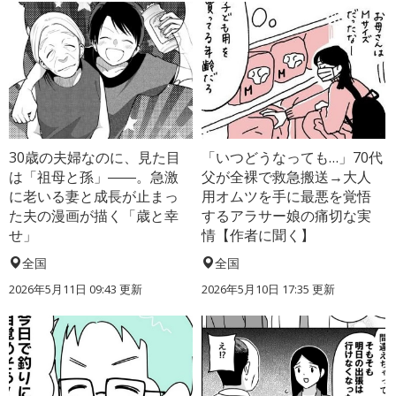
30歳の夫婦なのに、見た目
「いつどうなっても…」70代
は「祖母と孫」――。急激
父が全裸で救急搬送→大人
に老いる妻と成長が止まっ
用オムツを手に最悪を覚悟
た夫の漫画が描く「歳と幸
するアラサー娘の痛切な実
せ」
情【作者に聞く】
全国
全国
2026年5月11日 09:43 更新
2026年5月10日 17:35 更新