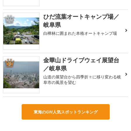
ひだ流葉オートキャンプ場／
2
岐阜県
白樺林に囲まれた本格オートキャンプ場
金華山ドライブウェイ展望台
3
／岐阜県
山道の展望台から四季折々に移り変わる岐
阜市の風景を望む
東海のGW人気スポットランキング