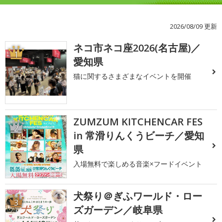
2026/08/09 更新
ネコ市ネコ座2026(名古屋)／
1
愛知県
猫に関するさまざまなイベントを開催
ZUMZUM KITCHENCAR FES
2
in 常滑りんくうビーチ／愛知
県
入場無料で楽しめる音楽×フードイベント
犬祭り＠ぎふワールド・ロー
3
ズガーデン／岐阜県