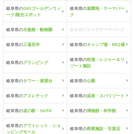
岐阜県の
GW(ゴールデンウィ
岐阜県の
遊園地・テーマパー
ーク)観光スポット
ク
岐阜県の
水族館・動物園
岐阜県の
フードテーマパーク
岐阜県の
工場見学
岐阜県の
キャンプ場・BBQ場
岐阜県の
牧場・レジャー＆リ
岐阜県の
グランピング
ゾート施設
岐阜県の
タワー・展望台
岐阜県の
公園
岐阜県の
アスレチック
岐阜県の
温泉・スパリゾート
岐阜県の
道の駅・SA/PA
岐阜県の
博物館・科学館
岐阜県の
アウトレット・ショ
岐阜県の
商業施設・百貨店
ッピングモール