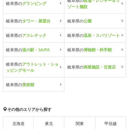
岐阜県の
牧場・レジャー＆リ
岐阜県の
グランピング
ゾート施設
岐阜県の
タワー・展望台
岐阜県の
公園
岐阜県の
アスレチック
岐阜県の
温泉・スパリゾート
岐阜県の
道の駅・SA/PA
岐阜県の
博物館・科学館
岐阜県の
アウトレット・ショ
岐阜県の
商業施設・百貨店
ッピングモール
岐阜県の
美術館
その他のエリアから探す
北海道
東北
関東
甲信越