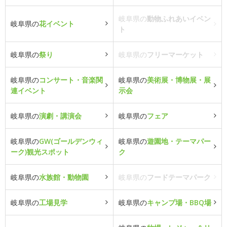
岐阜県の
動物ふれあいイベン
岐阜県の
花イベント
ト
岐阜県の
祭り
岐阜県の
フリーマーケット
岐阜県の
コンサート・音楽関
岐阜県の
美術展・博物展・展
連イベント
示会
岐阜県の
演劇・講演会
岐阜県の
フェア
岐阜県の
GW(ゴールデンウィ
岐阜県の
遊園地・テーマパー
ーク)観光スポット
ク
岐阜県の
水族館・動物園
岐阜県の
フードテーマパーク
岐阜県の
工場見学
岐阜県の
キャンプ場・BBQ場