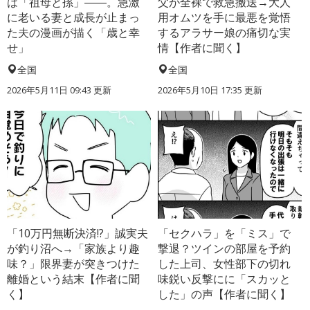
は「祖母と孫」――。急激
父が全裸で救急搬送→大人
に老いる妻と成長が止まっ
用オムツを手に最悪を覚悟
た夫の漫画が描く「歳と幸
するアラサー娘の痛切な実
せ」
情【作者に聞く】
全国
全国
2026年5月11日 09:43 更新
2026年5月10日 17:35 更新
「10万円無断決済!?」誠実夫
「セクハラ」を「ミス」で
が釣り沼へ→「家族より趣
撃退？ツインの部屋を予約
味？」限界妻が突きつけた
した上司、女性部下の切れ
離婚という結末【作者に聞
味鋭い反撃にに「スカッと
く】
した」の声【作者に聞く】