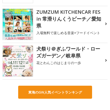
ZUMZUM KITCHENCAR FES
2
in 常滑りんくうビーチ／愛知
県
入場無料で楽しめる音楽×フードイベント
犬祭り＠ぎふワールド・ロー
3
ズガーデン／岐阜県
花とわんこのはじまりの一歩
東海のGW人気イベントランキング