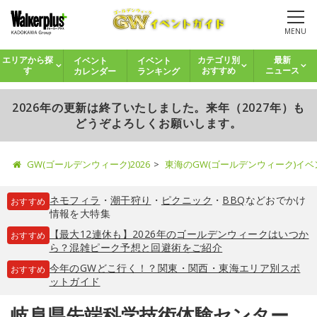
MENU
イベント
イベント
エリアから探
カテゴリ別
最新
カレンダー
ランキング
す
おすすめ
ニュース
2026年の更新は終了いたしました。来年（2027年）も
どうぞよろしくお願いします。
GW(ゴールデンウィーク)2026
東海のGW(ゴールデンウィーク)イ
ネモフィラ
・
潮干狩り
・
ピクニック
・
BBQ
などおでかけ
おすすめ
情報を大特集
【最大12連休も】2026年のゴールデンウィークはいつか
おすすめ
ら？混雑ピーク予想と回避術をご紹介
今年のGWどこ行く！？関東・関西・東海エリア別スポ
おすすめ
ットガイド
岐阜県先端科学技術体験センター