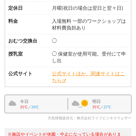
定休日
月曜(祝日の場合は翌日と翌々日)
料金
入場無料 一部のワークショップは
材料費負担あり
おむつ交換台
◯
授乳室
◯ 保健室が使用可能。受付にて申
し出
公式サイト
公式サイトほか、関連サイトはこ
ちら
今日
明日
35℃
／
26℃
35℃
／
27℃
天気情報提供元：株式会社ライフビジネスウェザー
※施設やイベントが休園・中止になっている場合がありま