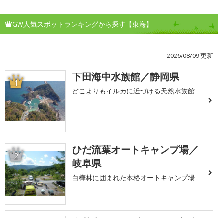
GW人気スポットランキングから探す【東海】
2026/08/09 更新
下田海中水族館／静岡県
1
どこよりもイルカに近づける天然水族館
ひだ流葉オートキャンプ場／
2
岐阜県
白樺林に囲まれた本格オートキャンプ場