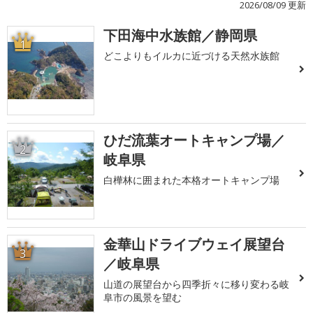
2026/08/09 更新
下田海中水族館／静岡県
1
どこよりもイルカに近づける天然水族館
ひだ流葉オートキャンプ場／
2
岐阜県
白樺林に囲まれた本格オートキャンプ場
金華山ドライブウェイ展望台
3
／岐阜県
山道の展望台から四季折々に移り変わる岐
阜市の風景を望む