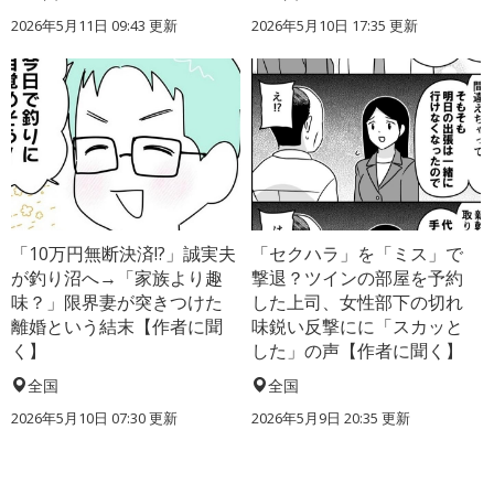
2026年5月11日 09:43 更新
2026年5月10日 17:35 更新
「10万円無断決済!?」誠実夫
「セクハラ」を「ミス」で
が釣り沼へ→「家族より趣
撃退？ツインの部屋を予約
味？」限界妻が突きつけた
した上司、女性部下の切れ
離婚という結末【作者に聞
味鋭い反撃にに「スカッと
く】
した」の声【作者に聞く】
全国
全国
2026年5月10日 07:30 更新
2026年5月9日 20:35 更新