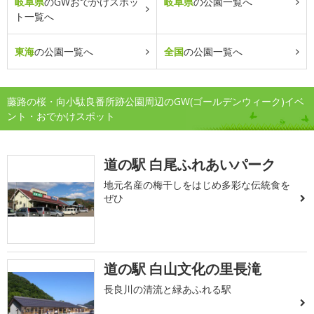
岐阜県
のGWおでかけスポッ
岐阜県
の公園一覧へ
ト一覧へ
東海
の公園一覧へ
全国
の公園一覧へ
藤路の桜・向小駄良番所跡公園周辺のGW(ゴールデンウィーク)イベ
ント・おでかけスポット
道の駅 白尾ふれあいパーク
地元名産の梅干しをはじめ多彩な伝統食を
ぜひ
道の駅 白山文化の里長滝
長良川の清流と緑あふれる駅