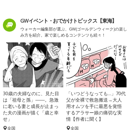
GWイベント・おでかけトピックス【東海】
ウォーカー編集部が選ぶ、GW(ゴールデンウィーク)の楽し
み方を紹介。家で楽しめるコンテンツも続々！
30歳の夫婦なのに、見た目
「いつどうなっても…」70代
は「祖母と孫」――。急激
父が全裸で救急搬送→大人
に老いる妻と成長が止まっ
用オムツを手に最悪を覚悟
た夫の漫画が描く「歳と幸
するアラサー娘の痛切な実
せ」
情【作者に聞く】
全国
全国