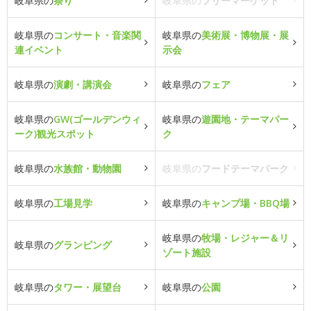
岐阜県の
祭り
岐阜県の
フリーマーケット
岐阜県の
コンサート・音楽関
岐阜県の
美術展・博物展・展
連イベント
示会
岐阜県の
演劇・講演会
岐阜県の
フェア
岐阜県の
GW(ゴールデンウィ
岐阜県の
遊園地・テーマパー
ーク)観光スポット
ク
岐阜県の
水族館・動物園
岐阜県の
フードテーマパーク
岐阜県の
工場見学
岐阜県の
キャンプ場・BBQ場
岐阜県の
牧場・レジャー＆リ
岐阜県の
グランピング
ゾート施設
岐阜県の
タワー・展望台
岐阜県の
公園