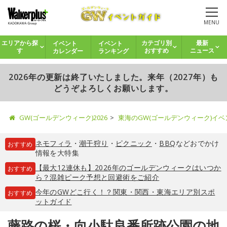
MENU
イベント
イベント
エリアから探
カテゴリ別
最新
カレンダー
ランキング
す
おすすめ
ニュース
2026年の更新は終了いたしました。来年（2027年）も
どうぞよろしくお願いします。
GW(ゴールデンウィーク)2026
東海のGW(ゴールデンウィーク)イ
ネモフィラ
・
潮干狩り
・
ピクニック
・
BBQ
などおでかけ
おすすめ
情報を大特集
【最大12連休も】2026年のゴールデンウィークはいつか
おすすめ
ら？混雑ピーク予想と回避術をご紹介
今年のGWどこ行く！？関東・関西・東海エリア別スポ
おすすめ
ットガイド
藤路の桜・向小駄良番所跡公園の地