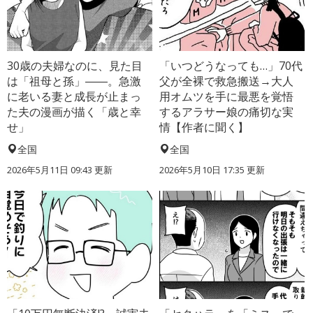
30歳の夫婦なのに、見た目
「いつどうなっても…」70代
は「祖母と孫」――。急激
父が全裸で救急搬送→大人
に老いる妻と成長が止まっ
用オムツを手に最悪を覚悟
た夫の漫画が描く「歳と幸
するアラサー娘の痛切な実
せ」
情【作者に聞く】
全国
全国
2026年5月11日 09:43 更新
2026年5月10日 17:35 更新