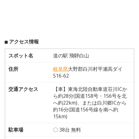
アクセス情報
スポット名
道の駅 飛騨白山
住所
岐阜県
大野郡白川村平瀬高ダイ
516-62
交通アクセス
【車】東海北陸自動車道荘川ICか
ら約28分(国道158号・156号を北
へ約22km)、または白川郷ICから
約16分(国道156号線を南へ約
15km)
駐車場
〇 38台 無料