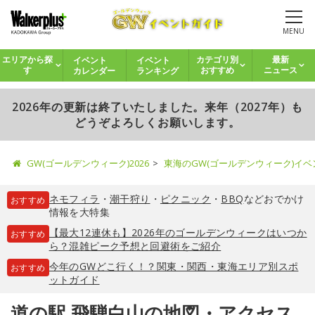
MENU
イベント
イベント
エリアから探
カテゴリ別
最新
カレンダー
ランキング
す
おすすめ
ニュース
2026年の更新は終了いたしました。来年（2027年）も
どうぞよろしくお願いします。
GW(ゴールデンウィーク)2026
東海のGW(ゴールデンウィーク)イ
ネモフィラ
・
潮干狩り
・
ピクニック
・
BBQ
などおでかけ
おすすめ
情報を大特集
【最大12連休も】2026年のゴールデンウィークはいつか
おすすめ
ら？混雑ピーク予想と回避術をご紹介
今年のGWどこ行く！？関東・関西・東海エリア別スポ
おすすめ
ットガイド
道の駅 飛騨白山の地図・アクセス