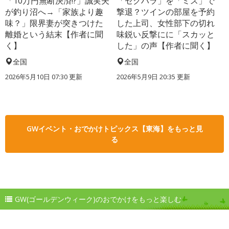
「10万円無断決済!?」誠実夫
「セクハラ」を「ミス」で
が釣り沼へ→「家族より趣
撃退？ツインの部屋を予約
味？」限界妻が突きつけた
した上司、女性部下の切れ
離婚という結末【作者に聞
味鋭い反撃にに「スカッと
く】
した」の声【作者に聞く】
全国
全国
2026年5月10日 07:30 更新
2026年5月9日 20:35 更新
GWイベント・おでかけトピックス【東海】をもっと見
る
GW(ゴールデンウィーク)のおでかけをもっと楽しむ