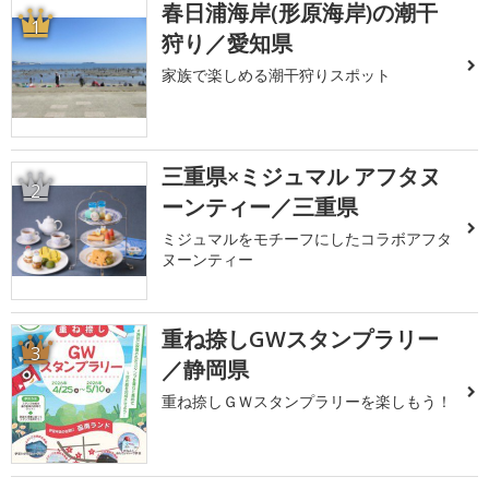
春日浦海岸(形原海岸)の潮干
1
狩り／愛知県
家族で楽しめる潮干狩りスポット
三重県×ミジュマル アフタヌ
2
ーンティー／三重県
ミジュマルをモチーフにしたコラボアフタ
ヌーンティー
重ね捺しGWスタンプラリー
3
／静岡県
重ね捺しＧＷスタンプラリーを楽しもう！