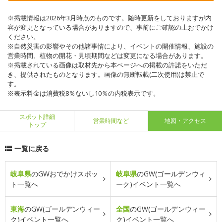
※掲載情報は2026年3月時点のものです。随時更新をしておりますが内
容が変更となっている場合がありますので、事前にご確認の上おでかけ
ください。
※自然災害の影響やその他諸事情により、イベントの開催情報、施設の
営業時間、植物の開花・見頃期間などは変更になる場合があります。
※掲載されている画像は取材先から本ページへの掲載の許諾をいただ
き、提供されたものとなります。画像の無断転載(二次使用)は禁止で
す。
※表示料金は消費税8％ないし10％の内税表示です。
スポット詳細
営業時間など
地図・アクセス
トップ
一覧に戻る
岐阜県
のGWおでかけスポッ
岐阜県
のGW(ゴールデンウィ
ト一覧へ
ーク)イベント一覧へ
東海
のGW(ゴールデンウィー
全国
のGW(ゴールデンウィー
ク)イベント一覧へ
ク)イベント一覧へ