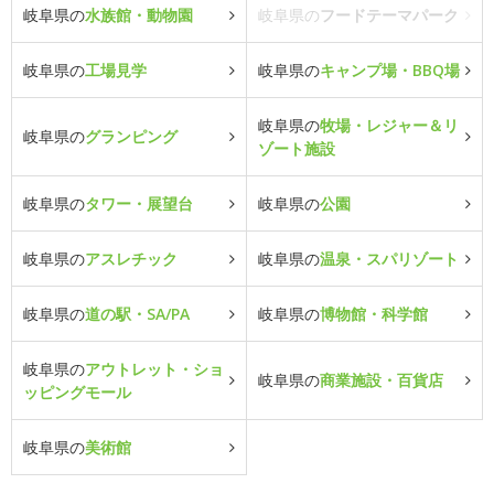
岐阜県の
水族館・動物園
岐阜県の
フードテーマパーク
岐阜県の
工場見学
岐阜県の
キャンプ場・BBQ場
岐阜県の
牧場・レジャー＆リ
岐阜県の
グランピング
ゾート施設
岐阜県の
タワー・展望台
岐阜県の
公園
岐阜県の
アスレチック
岐阜県の
温泉・スパリゾート
岐阜県の
道の駅・SA/PA
岐阜県の
博物館・科学館
岐阜県の
アウトレット・ショ
岐阜県の
商業施設・百貨店
ッピングモール
岐阜県の
美術館