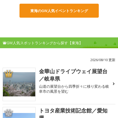
東海のGW人気イベントランキング
GW人気スポットランキングから探す【東海】
2026/08/10 更新
金華山ドライブウェイ展望台
1
／岐阜県
山道の展望台から四季折々に移り変わる岐
阜市の風景を望む
トヨタ産業技術記念館／愛知
2
県