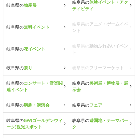
岐阜県の
体験イベント・アク
岐阜県の
物産展
ティビティ
岐阜県の
アニメ・ゲームイベ
岐阜県の
無料イベント
ント
岐阜県の
動物ふれあいイベン
岐阜県の
花イベント
ト
岐阜県の
祭り
岐阜県の
フリーマーケット
岐阜県の
コンサート・音楽関
岐阜県の
美術展・博物展・展
連イベント
示会
岐阜県の
演劇・講演会
岐阜県の
フェア
岐阜県の
GW(ゴールデンウィ
岐阜県の
遊園地・テーマパー
ーク)観光スポット
ク