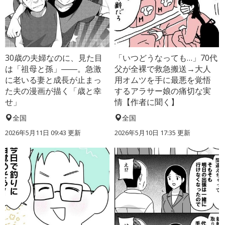
30歳の夫婦なのに、見た目
「いつどうなっても…」70代
は「祖母と孫」――。急激
父が全裸で救急搬送→大人
に老いる妻と成長が止まっ
用オムツを手に最悪を覚悟
た夫の漫画が描く「歳と幸
するアラサー娘の痛切な実
せ」
情【作者に聞く】
全国
全国
2026年5月11日 09:43 更新
2026年5月10日 17:35 更新