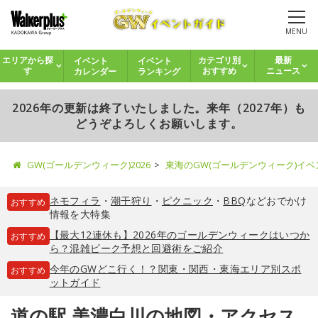
MENU
イベント
イベント
エリアから探
カテゴリ別
最新
カレンダー
ランキング
す
おすすめ
ニュース
2026年の更新は終了いたしました。来年（2027年）も
どうぞよろしくお願いします。
GW(ゴールデンウィーク)2026
東海のGW(ゴールデンウィーク)イ
ネモフィラ
・
潮干狩り
・
ピクニック
・
BBQ
などおでかけ
おすすめ
情報を大特集
【最大12連休も】2026年のゴールデンウィークはいつか
おすすめ
ら？混雑ピーク予想と回避術をご紹介
今年のGWどこ行く！？関東・関西・東海エリア別スポ
おすすめ
ットガイド
道の駅 美濃白川の地図・アクセス