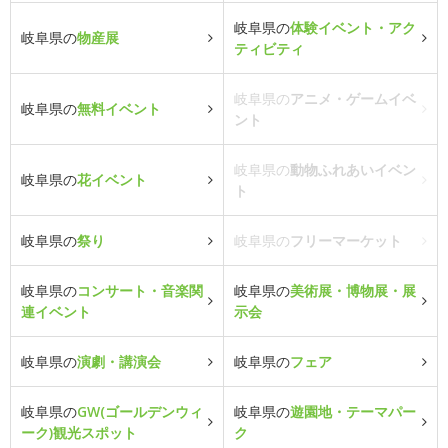
岐阜県の
体験イベント・アク
岐阜県の
物産展
ティビティ
岐阜県の
アニメ・ゲームイベ
岐阜県の
無料イベント
ント
岐阜県の
動物ふれあいイベン
岐阜県の
花イベント
ト
岐阜県の
祭り
岐阜県の
フリーマーケット
岐阜県の
コンサート・音楽関
岐阜県の
美術展・博物展・展
連イベント
示会
岐阜県の
演劇・講演会
岐阜県の
フェア
岐阜県の
GW(ゴールデンウィ
岐阜県の
遊園地・テーマパー
ーク)観光スポット
ク