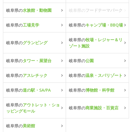
岐阜県の
水族館・動物園
岐阜県の
フードテーマパーク
岐阜県の
工場見学
岐阜県の
キャンプ場・BBQ場
岐阜県の
牧場・レジャー＆リ
岐阜県の
グランピング
ゾート施設
岐阜県の
タワー・展望台
岐阜県の
公園
岐阜県の
アスレチック
岐阜県の
温泉・スパリゾート
岐阜県の
道の駅・SA/PA
岐阜県の
博物館・科学館
岐阜県の
アウトレット・ショ
岐阜県の
商業施設・百貨店
ッピングモール
岐阜県の
美術館