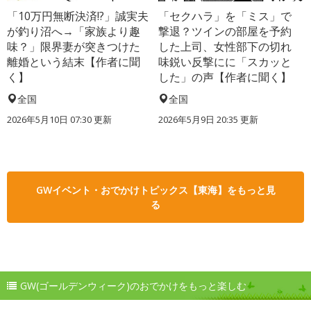
「10万円無断決済!?」誠実夫
「セクハラ」を「ミス」で
が釣り沼へ→「家族より趣
撃退？ツインの部屋を予約
味？」限界妻が突きつけた
した上司、女性部下の切れ
離婚という結末【作者に聞
味鋭い反撃にに「スカッと
く】
した」の声【作者に聞く】
全国
全国
2026年5月10日 07:30 更新
2026年5月9日 20:35 更新
GWイベント・おでかけトピックス【東海】をもっと見
る
GW(ゴールデンウィーク)のおでかけをもっと楽しむ