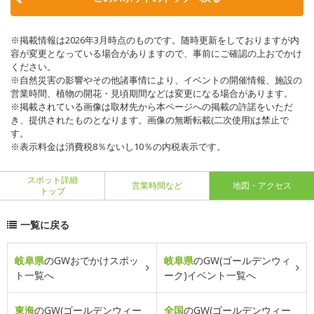
※掲載情報は2026年3月時点のものです。随時更新をしておりますが内
容が変更となっている場合がありますので、事前にご確認の上おでかけ
ください。
※自然災害の影響やその他諸事情により、イベントの開催情報、施設の
営業時間、植物の開花・見頃期間などは変更になる場合があります。
※掲載されている画像は取材先から本ページへの掲載の許諾をいただ
き、提供されたものとなります。画像の無断転載(二次使用)は禁止で
す。
※表示料金は消費税8％ないし10％の内税表示です。
スポット詳細
営業時間など
地図・アクセス
トップ
一覧に戻る
岐阜県
のGWおでかけスポッ
岐阜県
のGW(ゴールデンウィ
ト一覧へ
ーク)イベント一覧へ
東海
のGW(ゴールデンウィー
全国
のGW(ゴールデンウィー