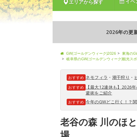
イベ
エリアから探す
2026年の
GW(ゴールデンウィーク)2026
東海のG
岐阜県のGW(ゴールデンウィーク)観光ス
ネモフィラ
・
潮干狩り
・
おすすめ
【最大12連休も】202
おすすめ
避術をご紹介
今年のGWどこ行く！？
おすすめ
老谷の森 川のほ
場