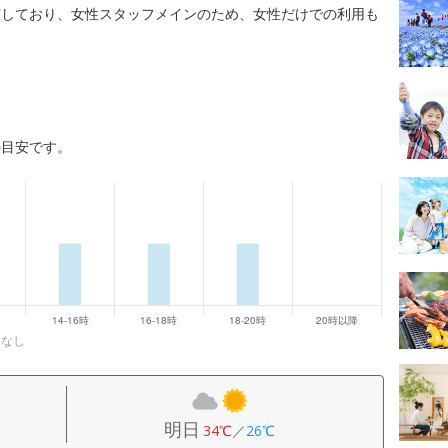
実しており、女性スタッフメインのため、女性だけでの利用も
の目安です。
になし
明日
34℃
／
26℃