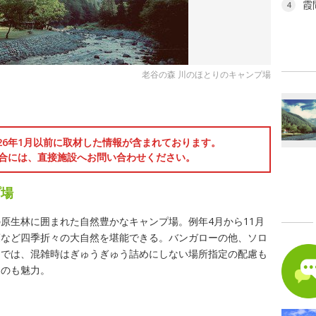
霞
4
老谷の森 川のほとりのキャンプ場
026年1月以前に取材した情報が含まれております。
合には、直接施設へお問い合わせください。
プ場
原生林に囲まれた自然豊かなキャンプ場。例年4月から11月
葉など四季折々の大自然を堪能できる。バンガローの他、ソロ
トでは、混雑時はぎゅうぎゅう詰めにしない場所指定の配慮も
るのも魅力。