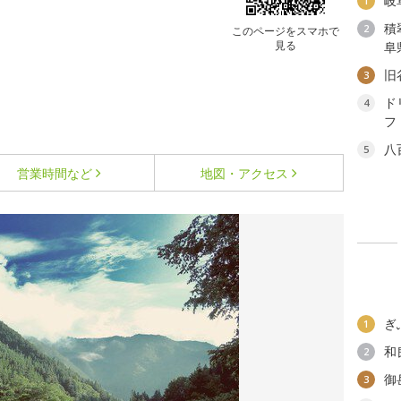
岐
1
積
2
このページをスマホで
見る
阜
旧
3
ド
4
フ
八
5
営業時間など
地図・アクセス
ぎ
1
和
2
御
3