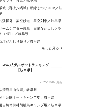
阜まつり 宵宮／岐阜県
翠城（郡上八幡城）新緑まつり2026／岐
県
谷汲駅発 架空鉄道 星空列車／岐阜県
リームシアター岐阜 日曜なかよしクラ
ト（4月）／岐阜県
百津だんじり祭り／岐阜県
もっと見る
GWの人気スポットランキング
【岐阜県】
2026/08/07 更新
ふ清流里山公園／岐阜県
良川公園オートキャンプ場／岐阜県
岳自然休養林胡桃島キャンプ場／岐阜県