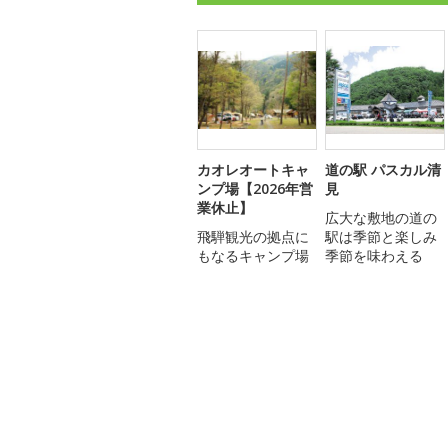
カオレオートキャ
道の駅 パスカル清
ンプ場【2026年営
見
業休止】
広大な敷地の道の
飛騨観光の拠点に
駅は季節と楽しみ
もなるキャンプ場
季節を味わえる