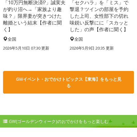
「10万円無断決済!?」誠実夫
「セクハラ」を「ミス」で
が釣り沼へ→「家族より趣
撃退？ツインの部屋を予約
味？」限界妻が突きつけた
した上司、女性部下の切れ
離婚という結末【作者に聞
味鋭い反撃にに「スカッと
く】
した」の声【作者に聞く】
全国
全国
2026年5月10日 07:30 更新
2026年5月9日 20:35 更新
GWイベント・おでかけトピックス【東海】をもっと見
る
GW(ゴールデンウィーク)のおでかけをもっと楽しむ