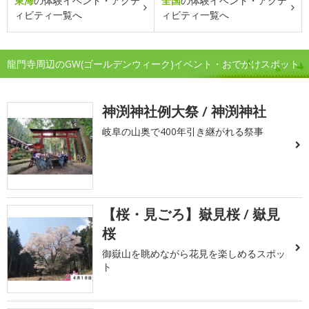
東海
の体験イベント・アクテ
全国
の体験イベント・アクテ
ィビティ一覧へ
ィビティ一覧へ
龍門寺周辺のGW(ゴールデンウィーク)イベント・おでかけスポット
神渕神社例大祭 / 神渕神社
岐阜の山奥で400年引き継がれる祭事
【桜・見ごろ】嶽見桜 / 嶽見
桜
御嶽山を眺めながら花見を楽しめるスポッ
ト