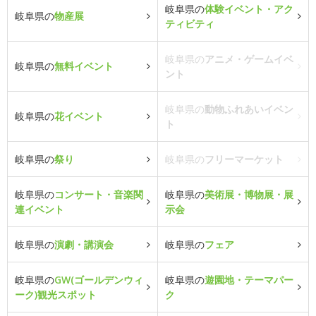
岐阜県の
体験イベント・アク
岐阜県の
物産展
ティビティ
岐阜県の
アニメ・ゲームイベ
岐阜県の
無料イベント
ント
岐阜県の
動物ふれあいイベン
岐阜県の
花イベント
ト
岐阜県の
祭り
岐阜県の
フリーマーケット
岐阜県の
コンサート・音楽関
岐阜県の
美術展・博物展・展
連イベント
示会
岐阜県の
演劇・講演会
岐阜県の
フェア
岐阜県の
GW(ゴールデンウィ
岐阜県の
遊園地・テーマパー
ーク)観光スポット
ク