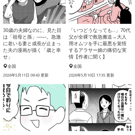
30歳の夫婦なのに、見た目
「いつどうなっても…」70代
は「祖母と孫」――。急激
父が全裸で救急搬送→大人
に老いる妻と成長が止まっ
用オムツを手に最悪を覚悟
た夫の漫画が描く「歳と幸
するアラサー娘の痛切な実
せ」
情【作者に聞く】
全国
全国
2026年5月11日 09:43 更新
2026年5月10日 17:35 更新