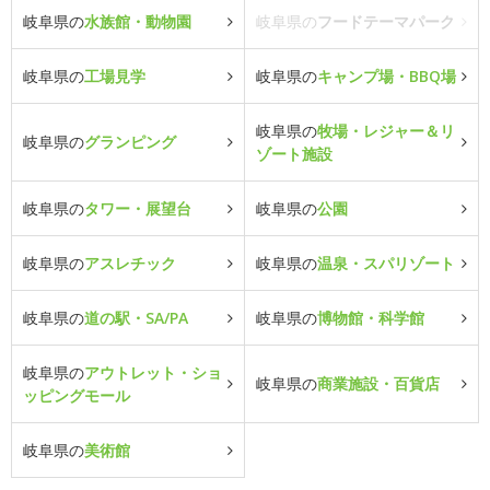
岐阜県の
水族館・動物園
岐阜県の
フードテーマパーク
岐阜県の
工場見学
岐阜県の
キャンプ場・BBQ場
岐阜県の
牧場・レジャー＆リ
岐阜県の
グランピング
ゾート施設
岐阜県の
タワー・展望台
岐阜県の
公園
岐阜県の
アスレチック
岐阜県の
温泉・スパリゾート
岐阜県の
道の駅・SA/PA
岐阜県の
博物館・科学館
岐阜県の
アウトレット・ショ
岐阜県の
商業施設・百貨店
ッピングモール
岐阜県の
美術館