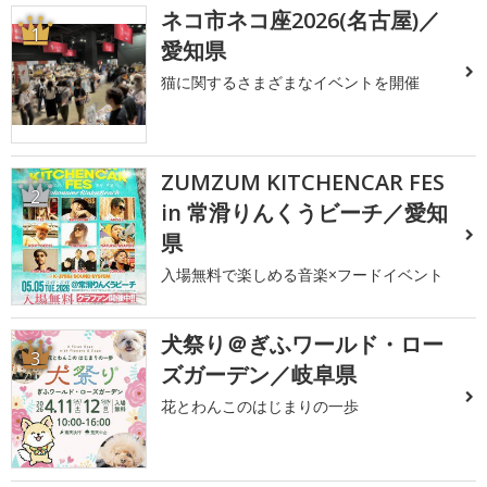
ネコ市ネコ座2026(名古屋)／
1
愛知県
猫に関するさまざまなイベントを開催
ZUMZUM KITCHENCAR FES
2
in 常滑りんくうビーチ／愛知
県
入場無料で楽しめる音楽×フードイベント
犬祭り＠ぎふワールド・ロー
3
ズガーデン／岐阜県
花とわんこのはじまりの一歩