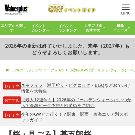
MENU
イベント
イベント
エリアから探
カテゴリ別
最新
カレンダー
ランキング
す
おすすめ
ニュース
2026年の更新は終了いたしました。来年（2027年）も
どうぞよろしくお願いします。
GW(ゴールデンウィーク)2026
東海のGW(ゴールデンウィーク)イ
ネモフィラ
・
潮干狩り
・
ピクニック
・
BBQ
などおでかけ
おすすめ
情報を大特集
【最大12連休も】2026年のゴールデンウィークはいつか
おすすめ
ら？混雑ピーク予想と回避術をご紹介
今年のGWどこ行く！？関東・関西・東海エリア別スポ
おすすめ
ットガイド
【桜・見ごろ】甚五郎桜