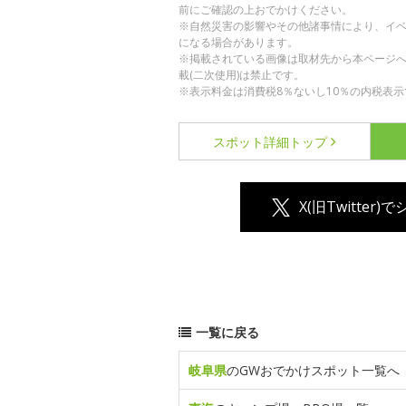
前にご確認の上おでかけください。
※自然災害の影響やその他諸事情により、イ
になる場合があります。
※掲載されている画像は取材先から本ページ
載(二次使用)は禁止です。
※表示料金は消費税8％ないし10％の内税表示
スポット詳細
トップ
X(旧Twitter)
一覧に戻る
岐阜県
のGWおでかけスポット一覧へ