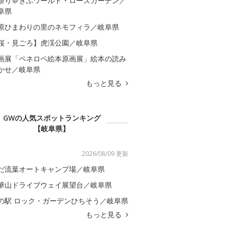
祭り＠ぎふワールド・ローズガーデン／
阜県
原ひまわりの里のネモフィラ／岐阜県
桜・見ごろ】虎渓公園／岐阜県
画展「ペネロペ絵本原画展」絵本の読み
かせ／岐阜県
もっと見る
GWの人気スポットランキング
【岐阜県】
2026/08/09 更新
だ流葉オートキャンプ場／岐阜県
華山ドライブウェイ展望台／岐阜県
の駅 ロック・ガーデンひちそう／岐阜県
もっと見る