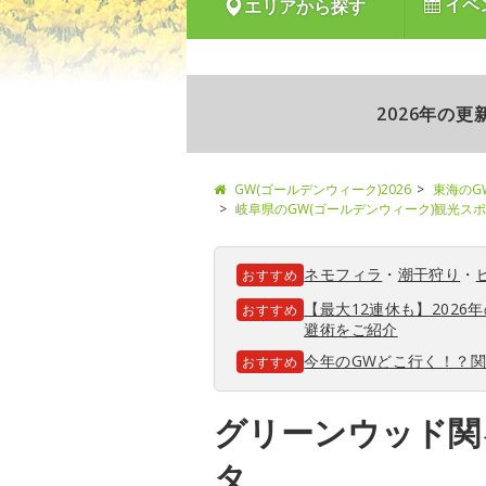
イベ
エリアから探す
2026年の
GW(ゴールデンウィーク)2026
東海のG
岐阜県のGW(ゴールデンウィーク)観光ス
ネモフィラ
・
潮干狩り
・
おすすめ
【最大12連休も】202
おすすめ
避術をご紹介
今年のGWどこ行く！？
おすすめ
グリーンウッド関
タ