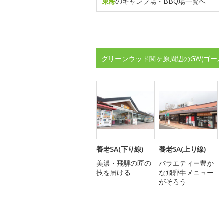
東海
のキャンプ場・BBQ場一覧へ
グリーンウッド関ヶ原周辺のGW(ゴー
養老SA(下り線)
養老SA(上り線)
美濃・飛騨の匠の
バラエティー豊か
技を届ける
な飛騨牛メニュー
がそろう