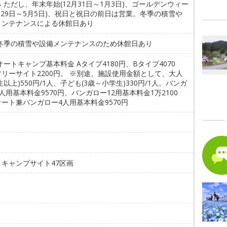
 ただし、年末年始(12月31日～1月3日)、ゴールデンウィー
月29日～5月5日)、祝日と祝日の前日は営業。冬季の積雪や
メンテナンスによる休館日あり
 冬季の積雪や設備メンテナンスのため休館日あり
オートキャンプ基本料金 Aタイプ4180円、Bタイプ4070
リーサイト2200円。 ※別途、施設使用金額として、大人
生以上)550円/1人、子ども(3歳～小学生)330円/1人。バンガ
人用基本料金9570円、バンガロー12用基本料金1万2100
ート兼バンガロー4人用基本料金9570円
。
トキャンプサイト47区画