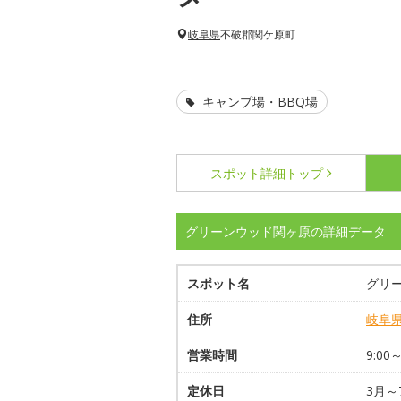
岐阜県
不破郡関ケ原町
キャンプ場・BBQ場
スポット詳細
トップ
グリーンウッド関ヶ原の詳細データ
スポット名
グリ
住所
岐阜
営業時間
9:00
定休日
3月～