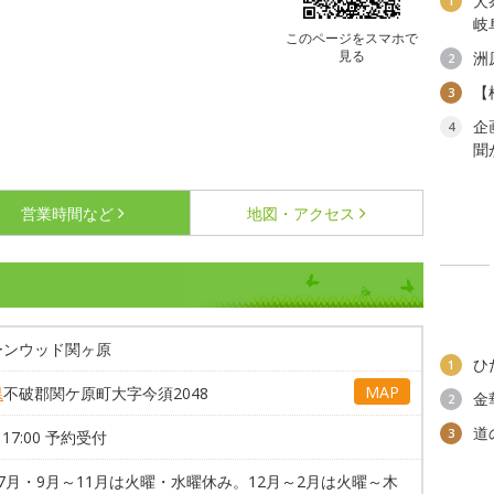
犬
1
岐
このページをスマホで
見る
洲
2
【
3
企
4
聞
営業時間など
地図・アクセス
ーンウッド関ヶ原
ひ
1
MAP
県
不破郡関ケ原町大字今須2048
金
2
道
3
～17:00 予約受付
7月・9月～11月は火曜・水曜休み。12月～2月は火曜～木