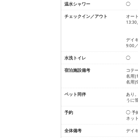
温水シャワー
◯
チェックイン／アウト
オー
13:30
デイ
9:00／
水洗トイレ
◯
宿泊施設備考
コテー
名用)
名用)
ペット同伴
あり
うに
予約
◯ 
ネッ
全体備考
デイキ