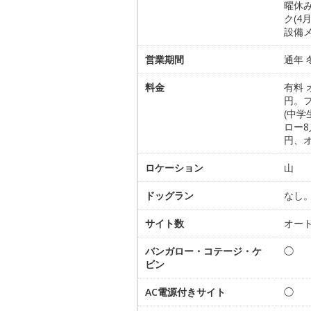
曜休み
ク(4
設備
営業期間
通年
料金
有料 
円。フ
(中学
ロー8
円、オ
ロケーション
山
ドッグラン
なし
サイト数
オー
バンガロー・コテージ・ケ
◯
ビン
AC電源付きサイト
◯