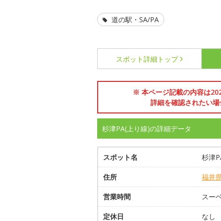
道の駅・SA/PA
スポット詳細
トップ
※ 本ページ記載の内容は2
詳細を確認されたい場
杉津PA(上り線)の詳細データ
スポット名
杉津P
住所
福井
営業時間
スーベ
定休日
なし