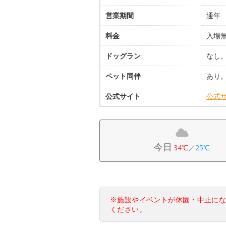
営業期間
通年
料金
入場
ドッグラン
なし
ペット同伴
あり
公式サイト
公式
今日
34℃
／
25℃
※施設やイベントが休園・中止に
ください。