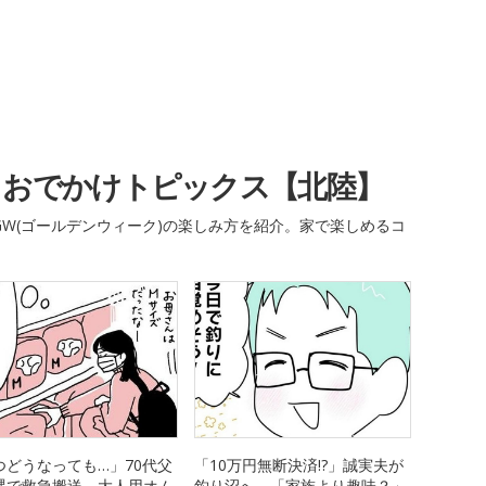
・おでかけトピックス【北陸】
W(ゴールデンウィーク)の楽しみ方を紹介。家で楽しめるコ
つどうなっても…」70代父
「10万円無断決済!?」誠実夫が
裸で救急搬送→大人用オム
釣り沼へ→「家族より趣味？」