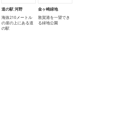
道の駅 河野
金ヶ崎緑地
海抜210メートル
敦賀港を一望でき
の崖の上にある道
る緑地公園
の駅