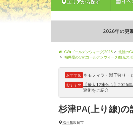
イベ
エリアから探す
2026年の
GW(ゴールデンウィーク)2026
北陸のG
福井県のGW(ゴールデンウィーク)観光ス
ネモフィラ
・
潮干狩り
・
おすすめ
【最大12連休も】202
おすすめ
避術をご紹介
杉津PA(上り線)
福井県
敦賀市