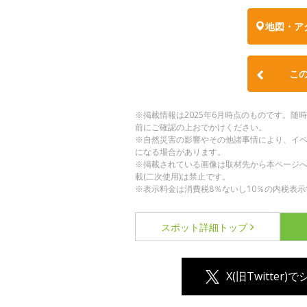
地図・ア
こ
※掲載情報は2025年6月時点のものです。
前にご確認の上おでかけください。
※自然災害の影響やその他諸事情により、イ
になる場合があります。
※掲載されている画像は取材先から本ページ
載(二次使用)は禁止です。
※表示料金は消費税8％ないし10％の内税表示
スポット詳細
トップ
X(旧Twitter)