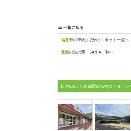
一覧に戻る
福井県
のGWおでかけスポット一覧へ
北陸
の道の駅・SA/PA一覧へ
杉津PA(上り線)周辺のGW(ゴールデ