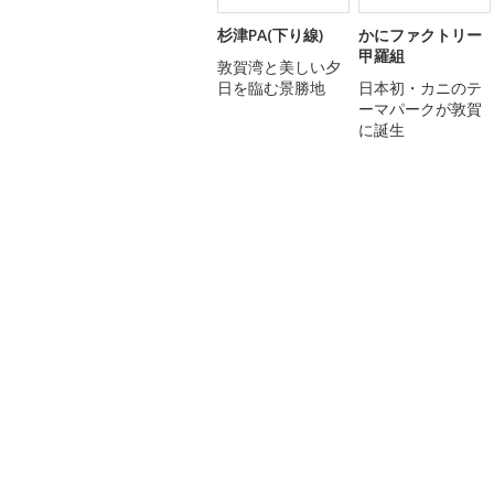
杉津PA(下り線)
かにファクトリー
甲羅組
敦賀湾と美しい夕
日を臨む景勝地
日本初・カニのテ
ーマパークが敦賀
に誕生