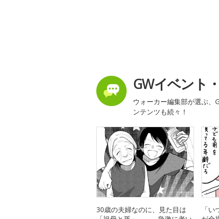
GWイベント
ウォーカー編集部が選ぶ、G
ンテンツも続々！
30歳の夫婦なのに、見た目は
「い
「祖母と孫」――。急激に老い
が全