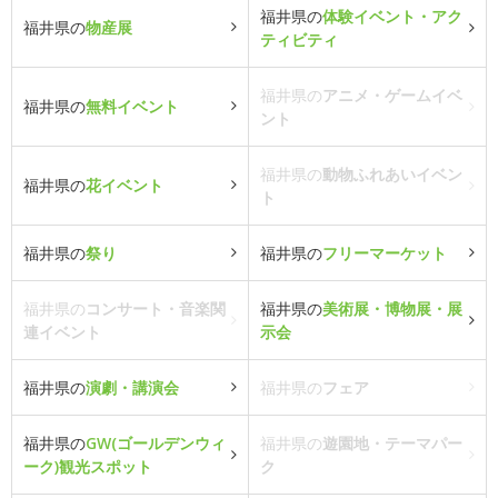
福井県の
体験イベント・アク
福井県の
物産展
ティビティ
福井県の
アニメ・ゲームイベ
福井県の
無料イベント
ント
福井県の
動物ふれあいイベン
福井県の
花イベント
ト
福井県の
祭り
福井県の
フリーマーケット
福井県の
コンサート・音楽関
福井県の
美術展・博物展・展
連イベント
示会
福井県の
演劇・講演会
福井県の
フェア
福井県の
GW(ゴールデンウィ
福井県の
遊園地・テーマパー
ーク)観光スポット
ク