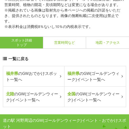
営業時間、植物の開花・見頃期間などは変更になる場合があります。
※掲載されている画像は取材先から本ページへの掲載の許諾をいただ
き、提供されたものとなります。画像の無断転載(二次使用)は禁止で
す。
※表示料金は消費税8％ないし10％の内税表示です。
スポット詳細
営業時間など
地図・アクセス
トップ
一覧に戻る
福井県
のGWおでかけスポッ
福井県
のGW(ゴールデンウィ
ト一覧へ
ーク)イベント一覧へ
北陸
のGW(ゴールデンウィー
全国
のGW(ゴールデンウィー
ク)イベント一覧へ
ク)イベント一覧へ
道の駅 河野周辺のGW(ゴールデンウィーク)イベント・おでかけスポ
ット