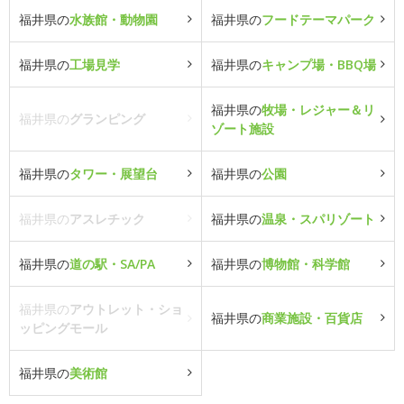
福井県の
水族館・動物園
福井県の
フードテーマパーク
福井県の
工場見学
福井県の
キャンプ場・BBQ場
福井県の
牧場・レジャー＆リ
福井県の
グランピング
ゾート施設
福井県の
タワー・展望台
福井県の
公園
福井県の
アスレチック
福井県の
温泉・スパリゾート
福井県の
道の駅・SA/PA
福井県の
博物館・科学館
福井県の
アウトレット・ショ
福井県の
商業施設・百貨店
ッピングモール
福井県の
美術館