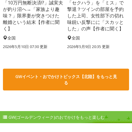
「10万円無断決済!?」誠実夫
「セクハラ」を「ミス」で
が釣り沼へ→「家族より趣
撃退？ツインの部屋を予約
味？」限界妻が突きつけた
した上司、女性部下の切れ
離婚という結末【作者に聞
味鋭い反撃にに「スカッと
く】
した」の声【作者に聞く】
全国
全国
2026年5月10日 07:30 更新
2026年5月9日 20:35 更新
GWイベント・おでかけトピックス【北陸】をもっと見
る
GW(ゴールデンウィーク)のおでかけをもっと楽しむ