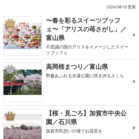
2026/08/10 更新
〜春を彩るスイーツブッフ
1
ェ〜「アリスの苺さがし」／
富山県
不思議の国のアリスをイメージしたスイー
ツブッフェ
高岡桜まつり／富山県
2
野趣あふれる水濠公園に咲き誇るさくら
【桜・見ごろ】加賀市中央公
3
園／石川県
加賀市民憩いの場でお花見を