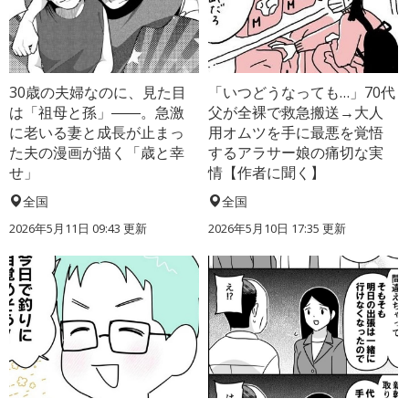
30歳の夫婦なのに、見た目
「いつどうなっても…」70代
は「祖母と孫」――。急激
父が全裸で救急搬送→大人
に老いる妻と成長が止まっ
用オムツを手に最悪を覚悟
た夫の漫画が描く「歳と幸
するアラサー娘の痛切な実
せ」
情【作者に聞く】
全国
全国
2026年5月11日 09:43 更新
2026年5月10日 17:35 更新