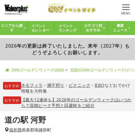
MENU
イベント
イベント
エリアから探
カテゴリ別
最新
カレンダー
ランキング
す
おすすめ
ニュース
2026年の更新は終了いたしました。来年（2027年）も
どうぞよろしくお願いします。
GW(ゴールデンウィーク)2026
北陸のGW(ゴールデンウィーク)イ
ネモフィラ
・
潮干狩り
・
ピクニック
・
BBQ
などおでかけ
おすすめ
情報を大特集
【最大12連休も】2026年のゴールデンウィークはいつか
おすすめ
ら？混雑ピーク予想と回避術をご紹介
道の駅 河野
福井県
南条郡南越前町