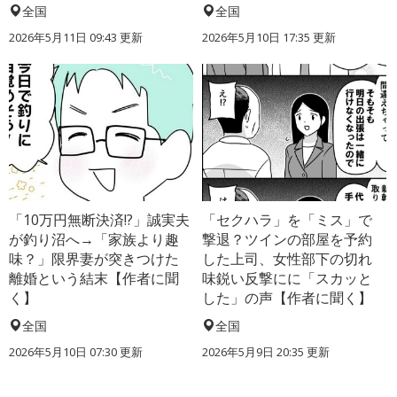
全国
全国
2026年5月11日 09:43 更新
2026年5月10日 17:35 更新
「10万円無断決済!?」誠実夫
「セクハラ」を「ミス」で
が釣り沼へ→「家族より趣
撃退？ツインの部屋を予約
味？」限界妻が突きつけた
した上司、女性部下の切れ
離婚という結末【作者に聞
味鋭い反撃にに「スカッと
く】
した」の声【作者に聞く】
全国
全国
2026年5月10日 07:30 更新
2026年5月9日 20:35 更新