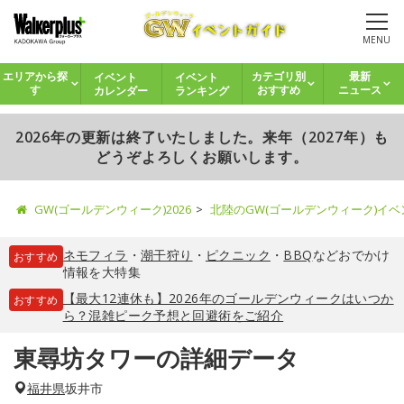
MENU
イベント
イベント
エリアから探
カテゴリ別
最新
カレンダー
ランキング
す
おすすめ
ニュース
2026年の更新は終了いたしました。来年（2027年）も
どうぞよろしくお願いします。
GW(ゴールデンウィーク)2026
北陸のGW(ゴールデンウィーク)イ
ネモフィラ
・
潮干狩り
・
ピクニック
・
BBQ
などおでかけ
おすすめ
情報を大特集
【最大12連休も】2026年のゴールデンウィークはいつか
おすすめ
ら？混雑ピーク予想と回避術をご紹介
東尋坊タワーの詳細データ
福井県
坂井市