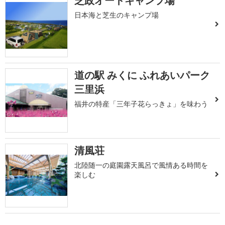
芝政オートキャンプ場
日本海と芝生のキャンプ場
道の駅 みくに ふれあいパーク
三里浜
福井の特産「三年子花らっきょ」を味わう
清風荘
北陸随一の庭園露天風呂で風情ある時間を
楽しむ