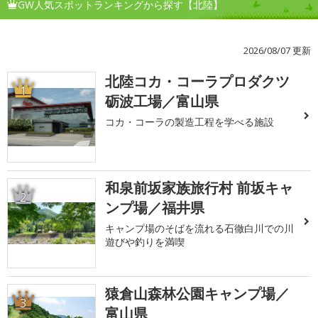
GW人気スポットランキングから探す【北陸】
2026/08/07 更新
北陸コカ・コーラプロダクツ
1
砺波工場／富山県
コカ・コーラの製造工程を学べる施設
和泉前坂家族旅行村 前坂キャ
2
ンプ場／福井県
キャンプ場のそばを流れる石徹白川での川
遊びや釣りを満喫
猿倉山森林公園キャンプ場／
3
富山県