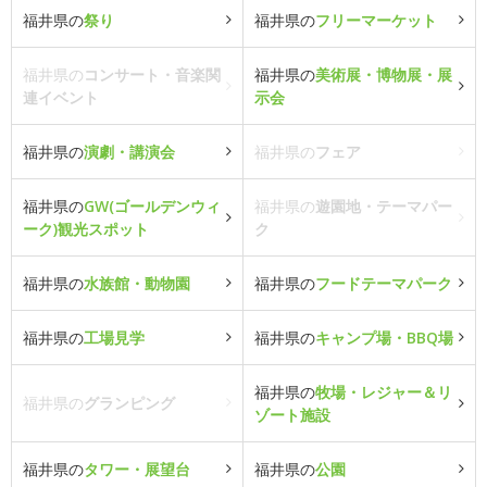
福井県の
祭り
福井県の
フリーマーケット
福井県の
コンサート・音楽関
福井県の
美術展・博物展・展
連イベント
示会
福井県の
演劇・講演会
福井県の
フェア
福井県の
GW(ゴールデンウィ
福井県の
遊園地・テーマパー
ーク)観光スポット
ク
福井県の
水族館・動物園
福井県の
フードテーマパーク
福井県の
工場見学
福井県の
キャンプ場・BBQ場
福井県の
牧場・レジャー＆リ
福井県の
グランピング
ゾート施設
福井県の
タワー・展望台
福井県の
公園