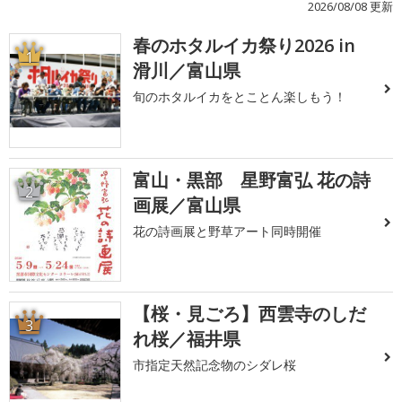
2026/08/08 更新
春のホタルイカ祭り2026 in
1
滑川／富山県
旬のホタルイカをとことん楽しもう！
富山・黒部 星野富弘 花の詩
2
画展／富山県
花の詩画展と野草アート同時開催
【桜・見ごろ】西雲寺のしだ
3
れ桜／福井県
市指定天然記念物のシダレ桜