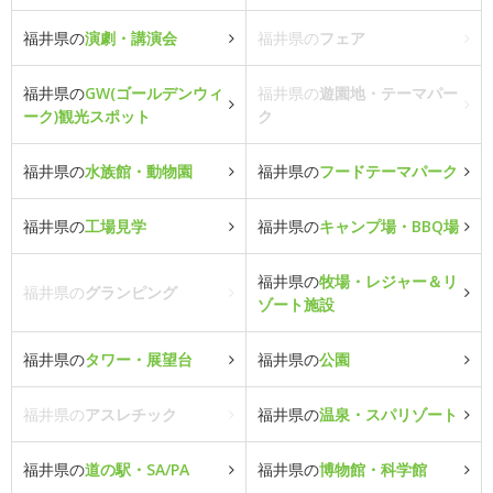
福井県の
演劇・講演会
福井県の
フェア
福井県の
GW(ゴールデンウィ
福井県の
遊園地・テーマパー
ーク)観光スポット
ク
福井県の
水族館・動物園
福井県の
フードテーマパーク
福井県の
工場見学
福井県の
キャンプ場・BBQ場
福井県の
牧場・レジャー＆リ
福井県の
グランピング
ゾート施設
福井県の
タワー・展望台
福井県の
公園
福井県の
アスレチック
福井県の
温泉・スパリゾート
福井県の
道の駅・SA/PA
福井県の
博物館・科学館