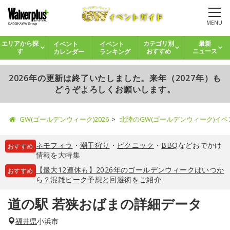
MENU
イベント
イベント
エリアから探
カテゴリ別
最新
カレンダー
ランキング
す
おすすめ
ニュース
2026年の更新は終了いたしました。来年（2027年）も
どうぞよろしくお願いします。
GW(ゴールデンウィーク)2026
北陸のGW(ゴールデンウィーク)イ
ネモフィラ
・
潮干狩り
・
ピクニック
・
BBQ
などおでかけ
おすすめ
情報を大特集
【最大12連休も】2026年のゴールデンウィークはいつか
おすすめ
ら？混雑ピーク予想と回避術をご紹介
道の駅 若狭おばまの詳細データ
福井県
小浜市