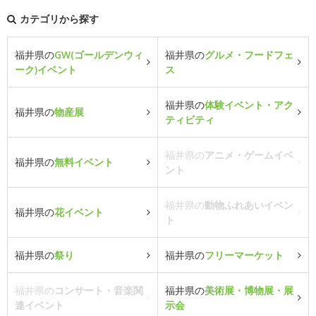
カテゴリから探す
福井県の
GW(ゴールデンウィ
福井県の
グルメ・フードフェ
ーク)イベント
ス
福井県の
体験イベント・アク
福井県の
物産展
ティビティ
福井県の
アニメ・ゲームイベ
福井県の
無料イベント
ント
福井県の
動物ふれあいイベン
福井県の
花イベント
ト
福井県の
祭り
福井県の
フリーマーケット
福井県の
コンサート・音楽関
福井県の
美術展・博物展・展
連イベント
示会