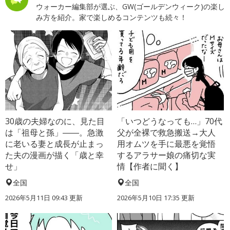
ウォーカー編集部が選ぶ、GW(ゴールデンウィーク)の楽し
み方を紹介。家で楽しめるコンテンツも続々！
30歳の夫婦なのに、見た目
「いつどうなっても…」70代
は「祖母と孫」――。急激
父が全裸で救急搬送→大人
に老いる妻と成長が止まっ
用オムツを手に最悪を覚悟
た夫の漫画が描く「歳と幸
するアラサー娘の痛切な実
せ」
情【作者に聞く】
全国
全国
2026年5月11日 09:43 更新
2026年5月10日 17:35 更新