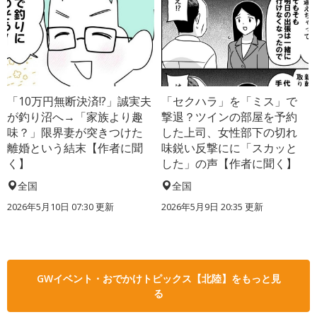
「10万円無断決済!?」誠実夫
「セクハラ」を「ミス」で
が釣り沼へ→「家族より趣
撃退？ツインの部屋を予約
味？」限界妻が突きつけた
した上司、女性部下の切れ
離婚という結末【作者に聞
味鋭い反撃にに「スカッと
く】
した」の声【作者に聞く】
全国
全国
2026年5月10日 07:30 更新
2026年5月9日 20:35 更新
GWイベント・おでかけトピックス【北陸】をもっと見
る