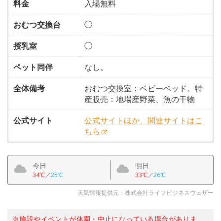
料金
入場無料
おむつ交換台
◯
授乳室
◯
ペット同伴
なし。
全体備考
おむつ交換室：ベビーベッド。特
産販売：地場産野菜、魚の干物
公式サイト
公式サイトほか、関連サイトはこ
ちら
今日
明日
34℃
／
25℃
33℃
／
26℃
天気情報提供元：株式会社ライフビジネスウェザー
※施設やイベントが休園・中止になっている場合がありま