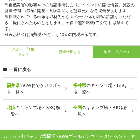
※自然災害の影響やその他諸事情により、イベントの開催情報、施設の
営業時間、植物の開花・見頃期間などは変更になる場合があります。
※掲載されている画像は取材先から本ページへの掲載の許諾をいただ
き、提供されたものとなります。画像の無断転載(二次使用)は禁止で
す。
※表示料金は消費税8％ないし10％の内税表示です。
スポット詳細
営業時間など
地図・アクセス
トップ
一覧に戻る
福井県
のGWおでかけスポッ
福井県
のキャンプ場・BBQ
ト一覧へ
場一覧へ
北陸
のキャンプ場・BBQ場
全国
のキャンプ場・BBQ場
一覧へ
一覧へ
ガラガラ山キャンプ場周辺のGW(ゴールデンウィーク)イベント・お