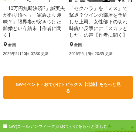
「10万円無断決済!?」誠実夫
「セクハラ」を「ミス」で
が釣り沼へ→「家族より趣
撃退？ツインの部屋を予約
味？」限界妻が突きつけた
した上司、女性部下の切れ
離婚という結末【作者に聞
味鋭い反撃にに「スカッと
く】
した」の声【作者に聞く】
全国
全国
2026年5月10日 07:30 更新
2026年5月9日 20:35 更新
GWイベント・おでかけトピックス【北陸】をもっと見
る
GW(ゴールデンウィーク)のおでかけをもっと楽しむ