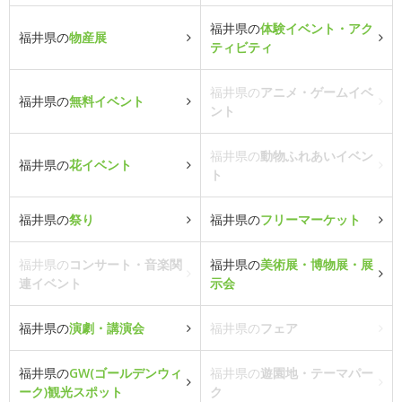
福井県の
体験イベント・アク
福井県の
物産展
ティビティ
福井県の
アニメ・ゲームイベ
福井県の
無料イベント
ント
福井県の
動物ふれあいイベン
福井県の
花イベント
ト
福井県の
祭り
福井県の
フリーマーケット
福井県の
コンサート・音楽関
福井県の
美術展・博物展・展
連イベント
示会
福井県の
演劇・講演会
福井県の
フェア
福井県の
GW(ゴールデンウィ
福井県の
遊園地・テーマパー
ーク)観光スポット
ク