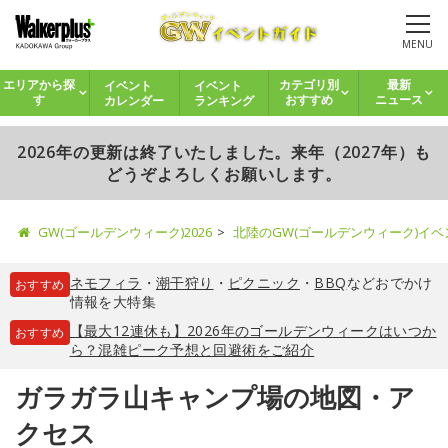
MENU
イベント
イベント
エリアから探
カテゴリ別
最新
カレンダー
ランキング
す
おすすめ
ニュース
2026年の更新は終了いたしました。来年（2027年）も
どうぞよろしくお願いします。
GW(ゴールデンウィーク)2026
北陸のGW(ゴールデンウィーク)イ
ネモフィラ
・
潮干狩り
・
ピクニック
・
BBQ
などおでかけ
おすすめ
情報を大特集
【最大12連休も】2026年のゴールデンウィークはいつか
おすすめ
ら？混雑ピーク予想と回避術をご紹介
ガラガラ山キャンプ場の地図・ア
クセス