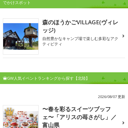
でかけスポット
森のほうかごVILLAGE(ヴィレ
ッジ)
自然豊かなキャンプ場で楽しむ多彩なアク
ティビティ
GW人気イベントランキングから探す【北陸】
2026/08/07 更新
〜春を彩るスイーツブッフ
1
ェ〜「アリスの苺さがし」／
富山県