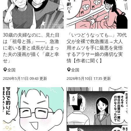
30歳の夫婦なのに、見た目
「いつどうなっても…」70代
は「祖母と孫」――。急激
父が全裸で救急搬送→大人
に老いる妻と成長が止まっ
用オムツを手に最悪を覚悟
た夫の漫画が描く「歳と幸
するアラサー娘の痛切な実
せ」
情【作者に聞く】
全国
全国
2026年5月11日 09:43 更新
2026年5月10日 17:35 更新