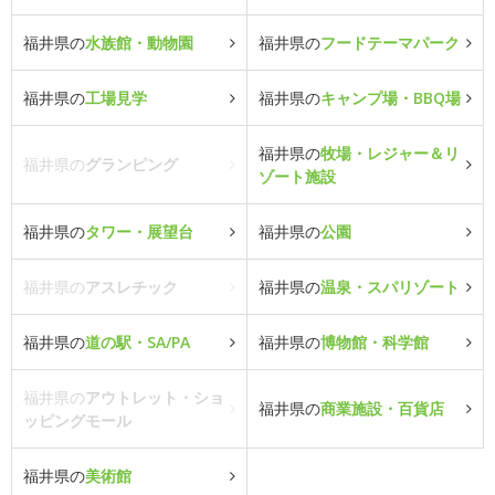
福井県の
水族館・動物園
福井県の
フードテーマパーク
福井県の
工場見学
福井県の
キャンプ場・BBQ場
福井県の
牧場・レジャー＆リ
福井県の
グランピング
ゾート施設
福井県の
タワー・展望台
福井県の
公園
福井県の
アスレチック
福井県の
温泉・スパリゾート
福井県の
道の駅・SA/PA
福井県の
博物館・科学館
福井県の
アウトレット・ショ
福井県の
商業施設・百貨店
ッピングモール
福井県の
美術館