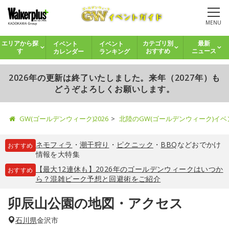
MENU
イベント
イベント
エリアから探
カテゴリ別
最新
カレンダー
ランキング
す
おすすめ
ニュース
2026年の更新は終了いたしました。来年（2027年）も
どうぞよろしくお願いします。
GW(ゴールデンウィーク)2026
北陸のGW(ゴールデンウィーク)イ
ネモフィラ
・
潮干狩り
・
ピクニック
・
BBQ
などおでかけ
おすすめ
情報を大特集
【最大12連休も】2026年のゴールデンウィークはいつか
おすすめ
ら？混雑ピーク予想と回避術をご紹介
卯辰山公園の地図・アクセス
石川県
金沢市