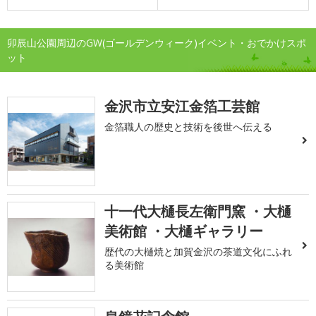
卯辰山公園周辺のGW(ゴールデンウィーク)イベント・おでかけスポ
ット
金沢市立安江金箔工芸館
金箔職人の歴史と技術を後世へ伝える
十一代大樋長左衛門窯 ・大樋
美術館 ・大樋ギャラリー
歴代の大樋焼と加賀金沢の茶道文化にふれ
る美術館