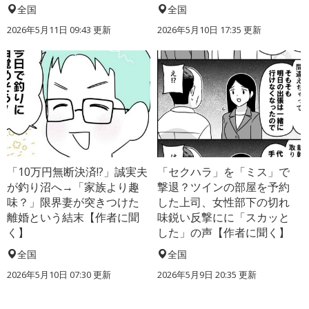
全国
全国
2026年5月11日 09:43 更新
2026年5月10日 17:35 更新
「10万円無断決済!?」誠実夫
「セクハラ」を「ミス」で
が釣り沼へ→「家族より趣
撃退？ツインの部屋を予約
味？」限界妻が突きつけた
した上司、女性部下の切れ
離婚という結末【作者に聞
味鋭い反撃にに「スカッと
く】
した」の声【作者に聞く】
全国
全国
2026年5月10日 07:30 更新
2026年5月9日 20:35 更新