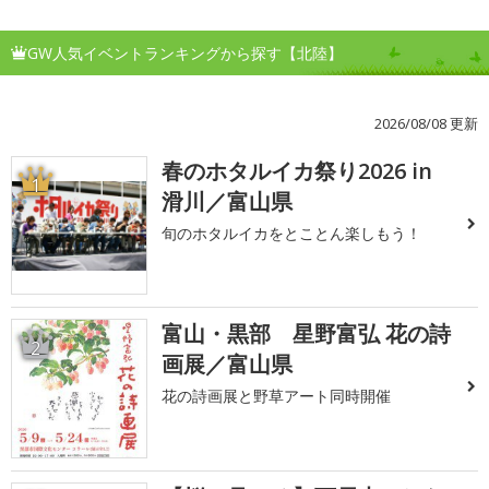
GW人気イベントランキングから探す【北陸】
2026/08/08 更新
春のホタルイカ祭り2026 in
1
滑川／富山県
旬のホタルイカをとことん楽しもう！
富山・黒部 星野富弘 花の詩
2
画展／富山県
花の詩画展と野草アート同時開催