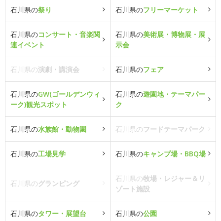
石川県の
祭り
石川県の
フリーマーケット
石川県の
コンサート・音楽関
石川県の
美術展・博物展・展
連イベント
示会
石川県の
演劇・講演会
石川県の
フェア
石川県の
GW(ゴールデンウィ
石川県の
遊園地・テーマパー
ーク)観光スポット
ク
石川県の
水族館・動物園
石川県の
フードテーマパーク
石川県の
工場見学
石川県の
キャンプ場・BBQ場
石川県の
牧場・レジャー＆リ
石川県の
グランピング
ゾート施設
石川県の
タワー・展望台
石川県の
公園