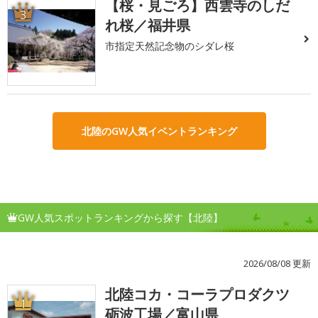
【桜・見ごろ】西雲寺のしだ
3
れ桜／福井県
市指定天然記念物のシダレ桜
北陸のGW人気イベントランキング
GW人気スポットランキングから探す【北陸】
2026/08/08 更新
北陸コカ・コーラプロダクツ
1
砺波工場／富山県