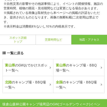
※自然災害の影響やその他諸事情により、イベントの開催情報、施設の
営業時間、植物の開花・見頃期間などは変更になる場合があります。
※掲載されている画像は取材先から本ページへの掲載の許諾をいただ
き、提供されたものとなります。画像の無断転載(二次使用)は禁止で
す。
※表示料金は消費税8％ないし10％の内税表示です。
スポット詳細
営業時間など
地図・アクセス
トップ
一覧に戻る
富山県
のGWおでかけスポッ
富山県
のキャンプ場・BBQ
ト一覧へ
場一覧へ
北陸
のキャンプ場・BBQ場
全国
のキャンプ場・BBQ場
一覧へ
一覧へ
猿倉山森林公園キャンプ場周辺のGW(ゴールデンウィーク)イベン