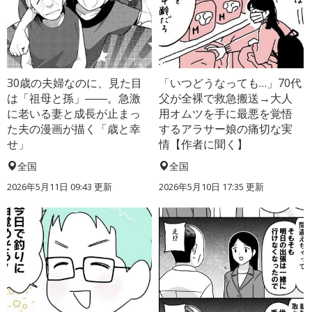
30歳の夫婦なのに、見た目
「いつどうなっても…」70代
は「祖母と孫」――。急激
父が全裸で救急搬送→大人
に老いる妻と成長が止まっ
用オムツを手に最悪を覚悟
た夫の漫画が描く「歳と幸
するアラサー娘の痛切な実
せ」
情【作者に聞く】
全国
全国
2026年5月11日 09:43 更新
2026年5月10日 17:35 更新