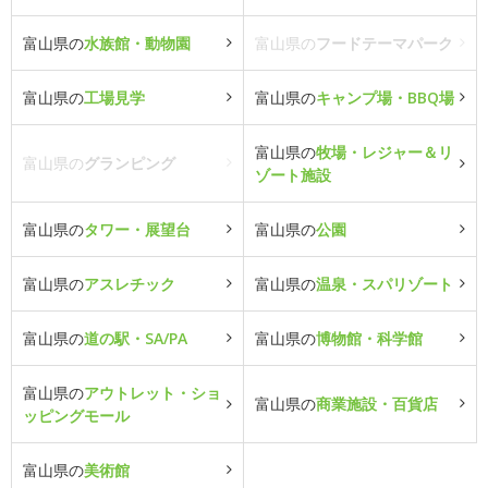
富山県の
水族館・動物園
富山県の
フードテーマパーク
富山県の
工場見学
富山県の
キャンプ場・BBQ場
富山県の
牧場・レジャー＆リ
富山県の
グランピング
ゾート施設
富山県の
タワー・展望台
富山県の
公園
富山県の
アスレチック
富山県の
温泉・スパリゾート
富山県の
道の駅・SA/PA
富山県の
博物館・科学館
富山県の
アウトレット・ショ
富山県の
商業施設・百貨店
ッピングモール
富山県の
美術館