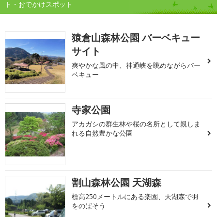
ト・おでかけスポット
猿倉山森林公園 バーベキュー
サイト
爽やかな風の中、神通峡を眺めながらバー
ベキュー
寺家公園
アカガシの群生林や桜の名所として親しま
れる自然豊かな公園
割山森林公園 天湖森
標高250メートルにある楽園、天湖森で羽
をのばそう