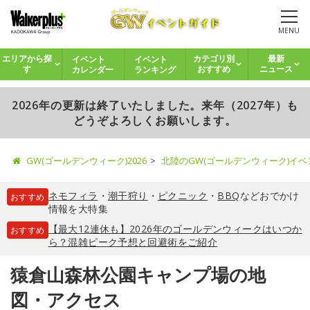
MENU
イベント
イベント
エリアから探
カテゴリ別
最新
カレンダー
ランキング
す
おすすめ
ニュース
2026年の更新は終了いたしました。来年（2027年）も
どうぞよろしくお願いします。
GW(ゴールデンウィーク)2026
北陸のGW(ゴールデンウィーク)イ
ネモフィラ
・
潮干狩り
・
ピクニック
・
BBQ
などおでかけ
おすすめ
情報を大特集
【最大12連休も】2026年のゴールデンウィークはいつか
おすすめ
ら？混雑ピーク予想と回避術をご紹介
猿倉山森林公園キャンプ場の地
図・アクセス