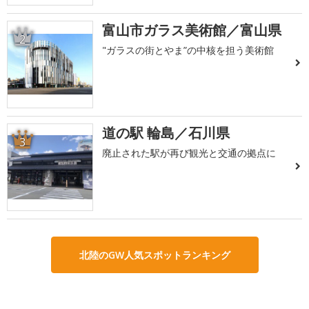
富山市ガラス美術館／富山県
2
"ガラスの街とやま”の中核を担う美術館
道の駅 輪島／石川県
3
廃止された駅が再び観光と交通の拠点に
北陸のGW人気スポットランキング