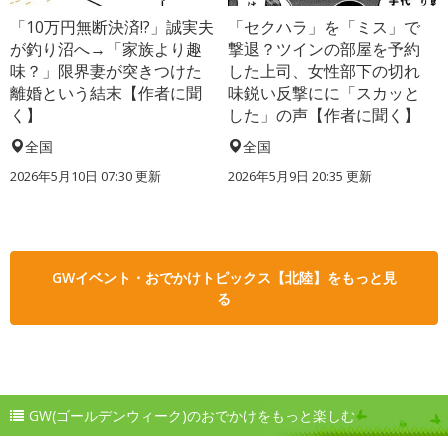
「10万円無断決済!?」誠実夫
「セクハラ」を「ミス」で
が釣り沼へ→「家族より趣
撃退？ツインの部屋を予約
味？」限界妻が突きつけた
した上司、女性部下の切れ
離婚という結末【作者に聞
味鋭い反撃にに「スカッと
く】
した」の声【作者に聞く】
全国
全国
2026年5月10日 07:30 更新
2026年5月9日 20:35 更新
GWイベント・おでかけトピックス【北陸】をもっと見
る
GW(ゴールデンウィーク)のおでかけをもっと楽しむ