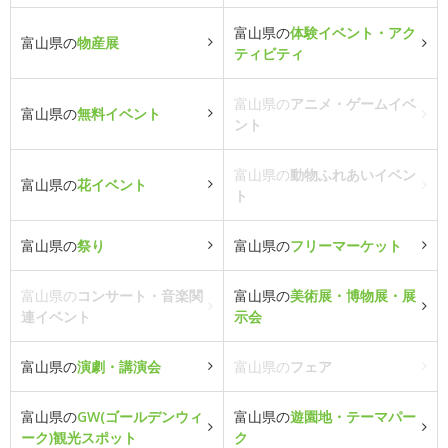
富山県の
体験イベント・アク
富山県の
物産展
ティビティ
富山県の
アニメ・ゲームイベ
富山県の
無料イベント
ント
富山県の
動物ふれあいイベン
富山県の
花イベント
ト
富山県の
祭り
富山県の
フリーマーケット
富山県の
コンサート・音楽関
富山県の
美術展・博物展・展
連イベント
示会
富山県の
演劇・講演会
富山県の
フェア
富山県の
GW(ゴールデンウィ
富山県の
遊園地・テーマパー
ーク)観光スポット
ク