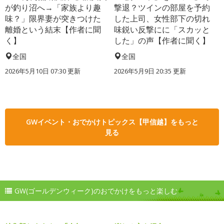
が釣り沼へ→「家族より趣
撃退？ツインの部屋を予約
味？」限界妻が突きつけた
した上司、女性部下の切れ
離婚という結末【作者に聞
味鋭い反撃にに「スカッと
く】
した」の声【作者に聞く】
全国
全国
2026年5月10日 07:30 更新
2026年5月9日 20:35 更新
GWイベント・おでかけトピックス【甲信越】をもっと
見る
GW(ゴールデンウィーク)のおでかけをもっと楽しむ