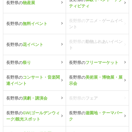
長野県の
物産展
ティビティ
長野県の
アニメ・ゲームイベ
長野県の
無料イベント
ント
長野県の
動物ふれあいイベン
長野県の
花イベント
ト
長野県の
祭り
長野県の
フリーマーケット
長野県の
コンサート・音楽関
長野県の
美術展・博物展・展
連イベント
示会
長野県の
演劇・講演会
長野県の
フェア
長野県の
GW(ゴールデンウィ
長野県の
遊園地・テーマパー
ーク)観光スポット
ク