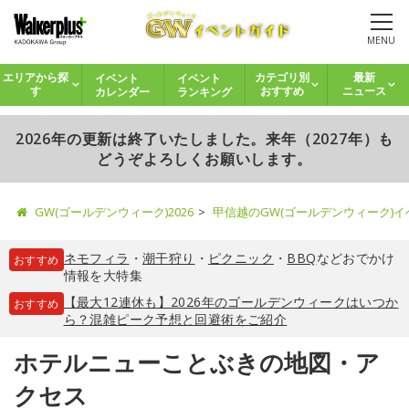
MENU
イベント
イベント
エリアから探
カテゴリ別
最新
カレンダー
ランキング
す
おすすめ
ニュース
2026年の更新は終了いたしました。来年（2027年）も
どうぞよろしくお願いします。
GW(ゴールデンウィーク)2026
甲信越のGW(ゴールデンウィーク)
ネモフィラ
・
潮干狩り
・
ピクニック
・
BBQ
などおでかけ
おすすめ
情報を大特集
【最大12連休も】2026年のゴールデンウィークはいつか
おすすめ
ら？混雑ピーク予想と回避術をご紹介
ホテルニューことぶきの地図・ア
クセス