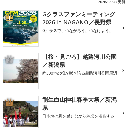
2026/08/09 更新
Gクラスファンミーティング
1
2026 in NAGANO／長野県
Gクラスで、つながろう。つなげよう。
【桜・見ごろ】越路河川公園
2
／新潟県
約300本の桜が咲き誇る越路河川公園周辺
能生白山神社春季大祭／新潟
3
県
日本海の風を感じながら舞楽を堪能する