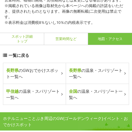
営業時間、植物の開花・見頃期間などは変更になる場合があります。
※掲載されている画像は取材先から本ページへの掲載の許諾をいただ
き、提供されたものとなります。画像の無断転載(二次使用)は禁止で
す。
※表示料金は消費税8％ないし10％の内税表示です。
スポット詳細
営業時間など
地図・アクセス
トップ
一覧に戻る
長野県
のGWおでかけスポッ
長野県
の温泉・スパリゾート
ト一覧へ
一覧へ
甲信越
の温泉・スパリゾート
全国
の温泉・スパリゾート一
一覧へ
覧へ
ホテルニューことぶき周辺のGW(ゴールデンウィーク)イベント・お
でかけスポット