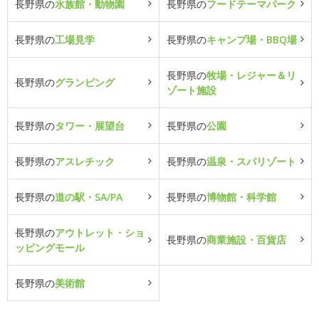
長野県の
水族館・動物園
長野県の
フードテーマパーク
長野県の
工場見学
長野県の
キャンプ場・BBQ場
長野県の
牧場・レジャー＆リ
長野県の
グランピング
ゾート施設
長野県の
タワー・展望台
長野県の
公園
長野県の
アスレチック
長野県の
温泉・スパリゾート
長野県の
道の駅・SA/PA
長野県の
博物館・科学館
長野県の
アウトレット・ショ
長野県の
商業施設・百貨店
ッピングモール
長野県の
美術館