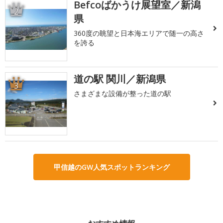
Befcoばかうけ展望室／新潟
2
県
360度の眺望と日本海エリアで随一の高さ
を誇る
道の駅 関川／新潟県
3
さまざまな設備が整った道の駅
甲信越のGW人気スポットランキング