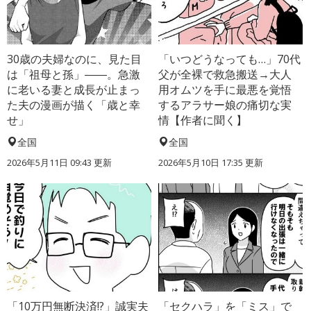
30歳の夫婦なのに、見た目
「いつどうなっても…」70代
は「祖母と孫」――。急激
父が全裸で救急搬送→大人
に老いる妻と成長が止まっ
用オムツを手に最悪を覚悟
た夫の漫画が描く「歳と幸
するアラサー娘の痛切な実
せ」
情【作者に聞く】
全国
全国
2026年5月11日 09:43 更新
2026年5月10日 17:35 更新
「10万円無断決済!?」誠実夫
「セクハラ」を「ミス」で