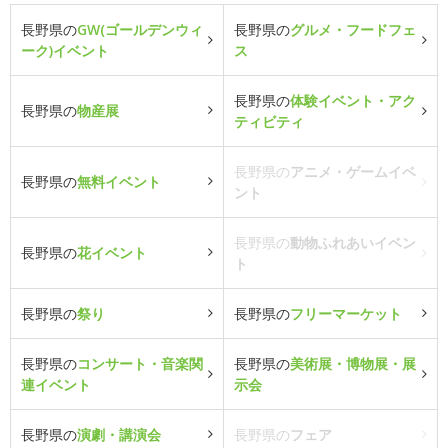
長野県の
GW(ゴールデンウィ
長野県の
グルメ・フードフェ
ーク)イベント
ス
長野県の
体験イベント・アク
長野県の
物産展
ティビティ
長野県の
アニメ・ゲームイベ
長野県の
無料イベント
ント
長野県の
動物ふれあいイベン
長野県の
花イベント
ト
長野県の
祭り
長野県の
フリーマーケット
長野県の
コンサート・音楽関
長野県の
美術展・博物展・展
連イベント
示会
長野県の
演劇・講演会
長野県の
フェア