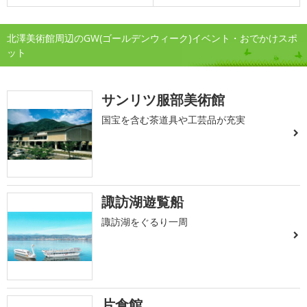
北澤美術館周辺のGW(ゴールデンウィーク)イベント・おでかけスポ
ット
サンリツ服部美術館
国宝を含む茶道具や工芸品が充実
諏訪湖遊覧船
諏訪湖をぐるり一周
片倉館