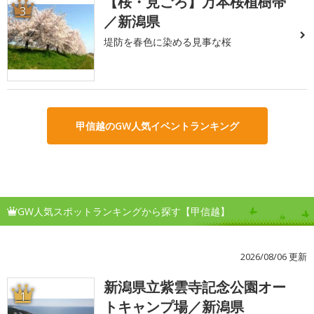
【桜・見ごろ】万本桜植樹帯
3
／新潟県
堤防を春色に染める見事な桜
甲信越のGW人気イベントランキング
GW人気スポットランキングから探す【甲信越】
2026/08/06 更新
新潟県立紫雲寺記念公園オー
1
トキャンプ場／新潟県