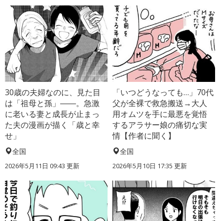
30歳の夫婦なのに、見た目
「いつどうなっても…」70代
は「祖母と孫」――。急激
父が全裸で救急搬送→大人
に老いる妻と成長が止まっ
用オムツを手に最悪を覚悟
た夫の漫画が描く「歳と幸
するアラサー娘の痛切な実
せ」
情【作者に聞く】
全国
全国
2026年5月11日 09:43 更新
2026年5月10日 17:35 更新