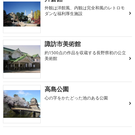
外観は洋館風、内観は完全和風のレトロモ
ダンな福利厚生施設
諏訪市美術館
約1500点の作品を収蔵する長野県初の公立
美術館
高島公園
心の字をかたどった池のある公園