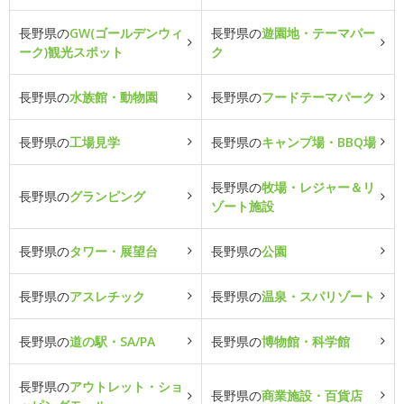
長野県の
GW(ゴールデンウィ
長野県の
遊園地・テーマパー
ーク)観光スポット
ク
長野県の
水族館・動物園
長野県の
フードテーマパーク
長野県の
工場見学
長野県の
キャンプ場・BBQ場
長野県の
牧場・レジャー＆リ
長野県の
グランピング
ゾート施設
長野県の
タワー・展望台
長野県の
公園
長野県の
アスレチック
長野県の
温泉・スパリゾート
長野県の
道の駅・SA/PA
長野県の
博物館・科学館
長野県の
アウトレット・ショ
長野県の
商業施設・百貨店