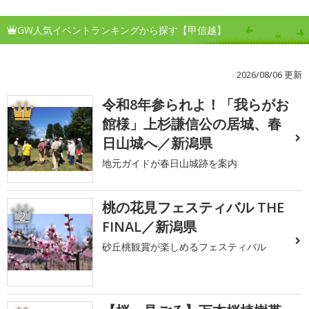
GW人気イベントランキングから探す【甲信越】
2026/08/06 更新
令和8年参られよ！「我らがお
1
館様」上杉謙信公の居城、春
日山城へ／新潟県
地元ガイドが春日山城跡を案内
桃の花見フェスティバル THE
2
FINAL／新潟県
砂丘桃観賞が楽しめるフェスティバル