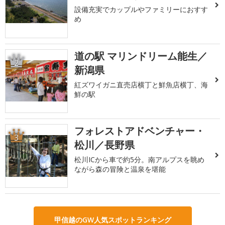
設備充実でカップルやファミリーにおすす
め
道の駅 マリンドリーム能生／
2
新潟県
紅ズワイガニ直売店横丁と鮮魚店横丁、海
鮮の駅
フォレストアドベンチャー・
3
松川／長野県
松川ICから車で約5分。南アルプスを眺め
ながら森の冒険と温泉を堪能
甲信越のGW人気スポットランキング