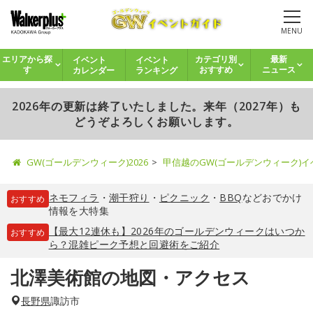
MENU
イベント
イベント
エリアから探
カテゴリ別
最新
カレンダー
ランキング
す
おすすめ
ニュース
2026年の更新は終了いたしました。来年（2027年）も
どうぞよろしくお願いします。
GW(ゴールデンウィーク)2026
甲信越のGW(ゴールデンウィーク)
ネモフィラ
・
潮干狩り
・
ピクニック
・
BBQ
などおでかけ
おすすめ
情報を大特集
【最大12連休も】2026年のゴールデンウィークはいつか
おすすめ
ら？混雑ピーク予想と回避術をご紹介
北澤美術館の地図・アクセス
長野県
諏訪市