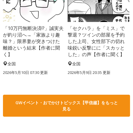
「10万円無断決済!?」誠実夫
「セクハラ」を「ミス」で
が釣り沼へ→「家族より趣
撃退？ツインの部屋を予約
味？」限界妻が突きつけた
した上司、女性部下の切れ
離婚という結末【作者に聞
味鋭い反撃にに「スカッと
く】
した」の声【作者に聞く】
全国
全国
2026年5月10日 07:30 更新
2026年5月9日 20:35 更新
GWイベント・おでかけトピックス【甲信越】をもっと
見る