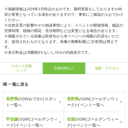
※掲載情報は2026年3月時点のものです。随時更新をしておりますが内
容が変更となっている場合がありますので、事前にご確認の上おでかけ
ください。
※自然災害の影響やその他諸事情により、イベントの開催情報、施設の
営業時間、植物の開花・見頃期間などは変更になる場合があります。
※掲載されている画像は取材先から本ページへの掲載の許諾をいただ
き、提供されたものとなります。画像の無断転載(二次使用)は禁止で
す。
※表示料金は消費税8％ないし10％の内税表示です。
スポット詳細
営業時間など
地図・アクセス
トップ
一覧に戻る
長野県
のGWおでかけスポッ
長野県
のGW(ゴールデンウィ
ト一覧へ
ーク)イベント一覧へ
甲信越
のGW(ゴールデンウィ
全国
のGW(ゴールデンウィー
ーク)イベント一覧へ
ク)イベント一覧へ