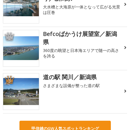
大水槽と大海原が一体となって広がる光景
は圧巻
Befcoばかうけ展望室／新潟
2
県
360度の眺望と日本海エリアで随一の高さ
を誇る
道の駅 関川／新潟県
3
さまざまな設備が整った道の駅
甲信越のGW人気スポットランキング