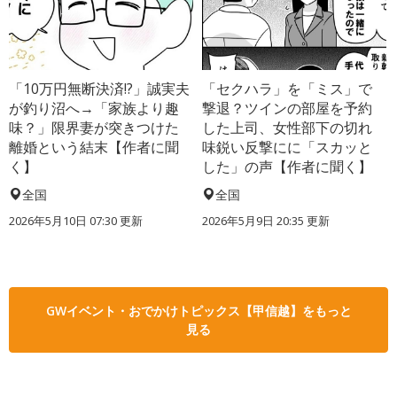
「10万円無断決済!?」誠実夫
「セクハラ」を「ミス」で
が釣り沼へ→「家族より趣
撃退？ツインの部屋を予約
味？」限界妻が突きつけた
した上司、女性部下の切れ
離婚という結末【作者に聞
味鋭い反撃にに「スカッと
く】
した」の声【作者に聞く】
全国
全国
2026年5月10日 07:30 更新
2026年5月9日 20:35 更新
GWイベント・おでかけトピックス【甲信越】をもっと
見る