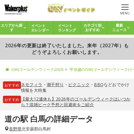
MENU
イベント
イベント
エリアから探
カテゴリ別
最新
カレンダー
ランキング
す
おすすめ
ニュース
2026年の更新は終了いたしました。来年（2027年）も
どうぞよろしくお願いします。
GW(ゴールデンウィーク)2026
甲信越のGW(ゴールデンウィーク)
ネモフィラ
・
潮干狩り
・
ピクニック
・
BBQ
などおでかけ
おすすめ
情報を大特集
【最大12連休も】2026年のゴールデンウィークはいつか
おすすめ
ら？混雑ピーク予想と回避術をご紹介
道の駅 白馬の詳細データ
長野県
北安曇郡白馬村