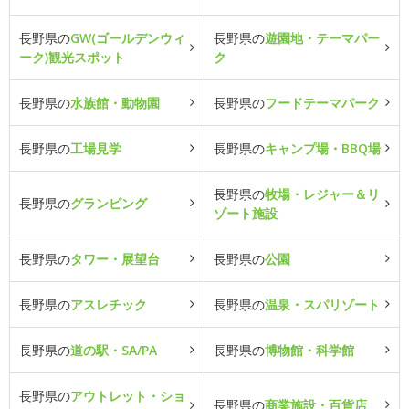
長野県の
GW(ゴールデンウィ
長野県の
遊園地・テーマパー
ーク)観光スポット
ク
長野県の
水族館・動物園
長野県の
フードテーマパーク
長野県の
工場見学
長野県の
キャンプ場・BBQ場
長野県の
牧場・レジャー＆リ
長野県の
グランピング
ゾート施設
長野県の
タワー・展望台
長野県の
公園
長野県の
アスレチック
長野県の
温泉・スパリゾート
長野県の
道の駅・SA/PA
長野県の
博物館・科学館
長野県の
アウトレット・ショ
長野県の
商業施設・百貨店