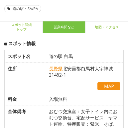
道の駅・SA/PA
スポット詳細
営業時間など
地図・アクセス
トップ
スポット情報
スポット名
道の駅 白馬
住所
長野県
北安曇郡白馬村大字神城
21462-1
MAP
料金
入場無料
全体備考
おむつ交換室：女子トイレ内にお
むつ交換台。宅配サービス：ヤマ
ト運輸。特産販売：紫米、そば、