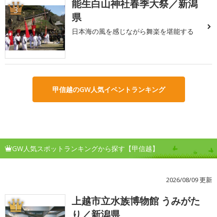
能生白山神社春季大祭／新潟
3
県
日本海の風を感じながら舞楽を堪能する
甲信越のGW人気イベントランキング
GW人気スポットランキングから探す【甲信越】
2026/08/09 更新
上越市立水族博物館 うみがた
1
り／新潟県