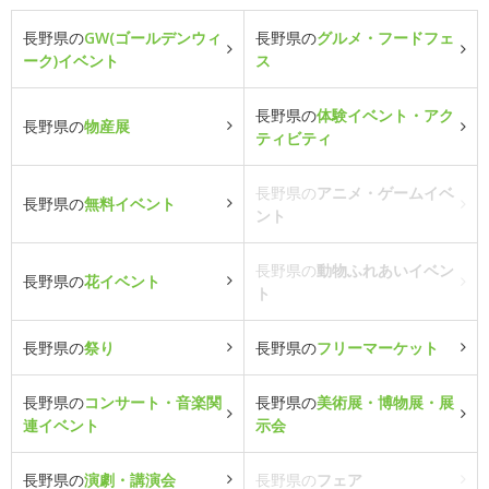
長野県の
GW(ゴールデンウィ
長野県の
グルメ・フードフェ
ーク)イベント
ス
長野県の
体験イベント・アク
長野県の
物産展
ティビティ
長野県の
アニメ・ゲームイベ
長野県の
無料イベント
ント
長野県の
動物ふれあいイベン
長野県の
花イベント
ト
長野県の
祭り
長野県の
フリーマーケット
長野県の
コンサート・音楽関
長野県の
美術展・博物展・展
連イベント
示会
長野県の
演劇・講演会
長野県の
フェア