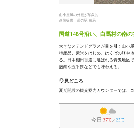
山小屋風の外観が印象的
画像提供：道の駅 白馬
国道148号沿い、白馬村の南
大きなステンドグラスが目を引く山小
特産品、紫米をはじめ、はくばの豚や
る。日本棚田百選に選ばれる青鬼地区
煎餅や五平餅などでも味わえる。
見どころ
夏期開設の観光案内カウンターでは、
今日
37℃
／
23℃