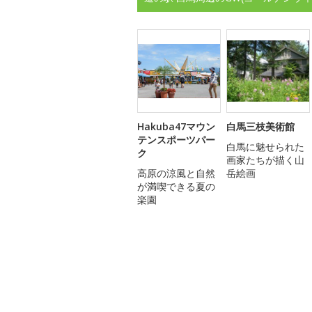
Hakuba47マウン
白馬三枝美術館
テンスポーツパー
白馬に魅せられた
ク
画家たちが描く山
高原の涼風と自然
岳絵画
が満喫できる夏の
楽園