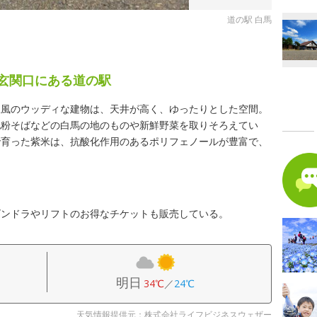
道の駅 白馬
の玄関口にある道の駅
屋風のウッディな建物は、天井が高く、ゆったりとした空間。
地粉そばなどの白馬の地のものや新鮮野菜を取りそろえてい
で育った紫米は、抗酸化作用のあるポリフェノールが豊富で、
ゴンドラやリフトのお得なチケットも販売している。
明日
34℃
／
24℃
天気情報提供元：株式会社ライフビジネスウェザー