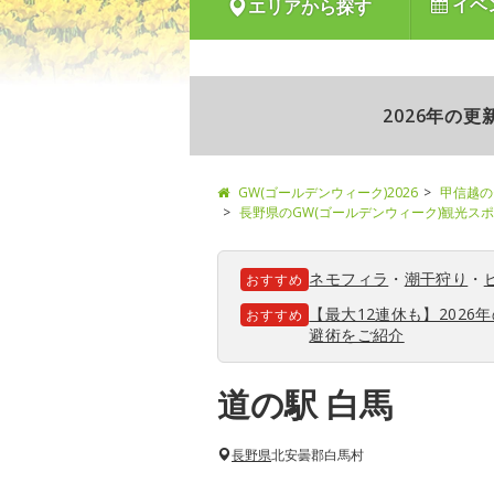
イベ
エリアから探す
2026年の
GW(ゴールデンウィーク)2026
甲信越の
長野県のGW(ゴールデンウィーク)観光ス
ネモフィラ
・
潮干狩り
・
おすすめ
【最大12連休も】202
おすすめ
避術をご紹介
道の駅 白馬
長野県
北安曇郡白馬村