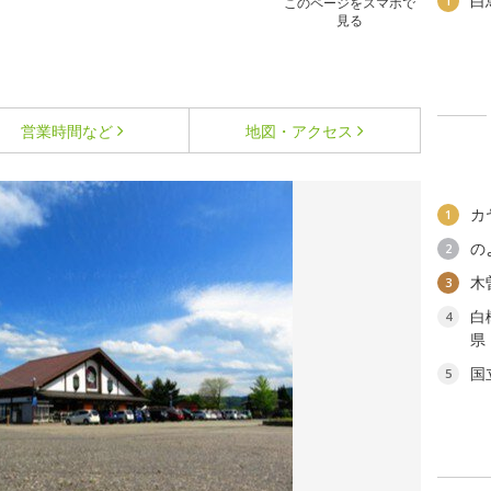
白
1
このページをスマホで
見る
営業時間など
地図・アクセス
カ
1
の
2
木
3
白
4
県
国
5